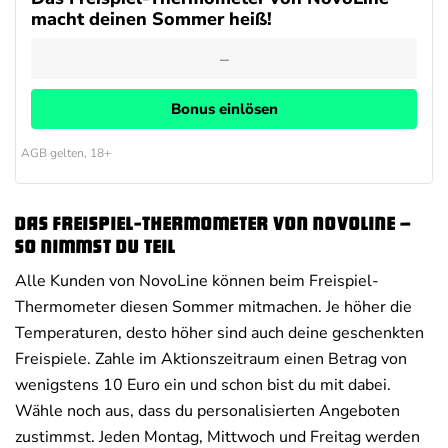
macht deinen Sommer heiß!
Bonus einlösen
AGB gelten, 18+
Das Freispiel-Thermometer von NovoLine –
so nimmst du teil
Alle Kunden von NovoLine können beim Freispiel-
Thermometer diesen Sommer mitmachen. Je höher die
Temperaturen, desto höher sind auch deine geschenkten
Freispiele. Zahle im Aktionszeitraum einen Betrag von
wenigstens 10 Euro ein und schon bist du mit dabei.
Wähle noch aus, dass du personalisierten Angeboten
zustimmst. Jeden Montag, Mittwoch und Freitag werden