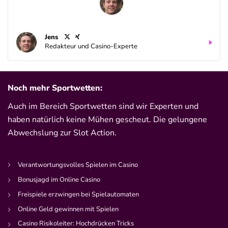
Jens
Redakteur und Casino-Experte
Noch mehr Sportwetten:
Auch im Bereich Sportwetten sind wir Experten und
haben natürlich keine Mühen gescheut. Die gelungene
Abwechslung zur Slot Action.
Verantwortungsvolles Spielen im Casino
Bonusjagd im Online Casino
Freispiele erzwingen bei Spielautomaten
Online Geld gewinnen mit Spielen
Casino Risikoleiter: Hochdrücken Tricks