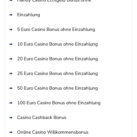
Einzahlung
5 Euro Casino Bonus ohne Einzahlung
10 Euro Casino Bonus ohne Einzahlung
20 Euro Casino Bonus ohne Einzahlung
25 Euro Casino Bonus ohne Einzahlung
50 Euro Casino Bonus ohne Einzahlung
100 Euro Casino Bonus ohne Einzahlung
Casino Cashback Bonus
Online Casino Willkommensbonus