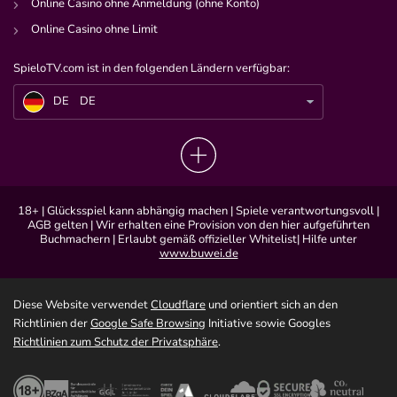
Online Casino ohne Anmeldung (ohne Konto)
Online Casino ohne Limit
SpieloTV.com ist in den folgenden Ländern verfügbar:
DE
Das Tipp-Turnier bei sunmaker – bis 50.000 Euro gewinnen!
DE
DE
18+ | Glücksspiel kann abhängig machen | Spiele verantwortungsvoll |
AGB gelten | Wir erhalten eine Provision von den hier aufgeführten
Buchmachern | Erlaubt gemäß offizieller Whitelist| Hilfe unter
www.buwei.de
Diese Website verwendet
Cloudflare
und orientiert sich an den
Richtlinien der
Google Safe Browsing
Initiative sowie Googles
Richtlinien zum Schutz der Privatsphäre
.