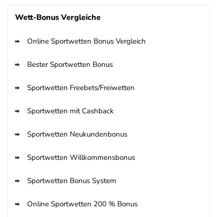
Wett-Bonus Vergleiche
Online Sportwetten Bonus Vergleich
Bester Sportwetten Bonus
Sportwetten Freebets/Freiwetten
Sportwetten mit Cashback
Sportwetten Neukundenbonus
Sportwetten Willkommensbonus
Sportwetten Bonus System
Online Sportwetten 200 % Bonus