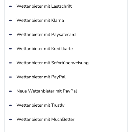
Wettanbieter mit Lastschrift
Wettanbieter mit Klarna
Wettanbieter mit Paysafecard
Wettanbieter mit Kreditkarte
Wettanbieter mit Sofortüberweisung
Wettanbieter mit PayPal
Neue Wettanbieter mit PayPal
Wettanbieter mit Trustly
Wettanbieter mit MuchBetter