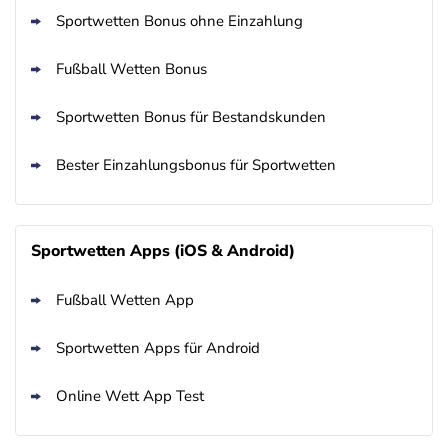
Sportwetten Bonus ohne Einzahlung
Fußball Wetten Bonus
Sportwetten Bonus für Bestandskunden
Bester Einzahlungsbonus für Sportwetten
Sportwetten Apps (iOS & Android)
Fußball Wetten App
Sportwetten Apps für Android
Online Wett App Test