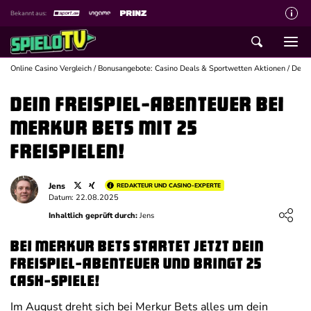
Bekannt aus:
Über spieloTV
Wie wir bewerten
Online Casino Vergleich
/
Bonusangebote: Casino Deals & Sportwetten Aktionen
/
Dein 
Die SpieloTV Crew
Dein Freispiel-Abenteuer bei
Datenschutzerklärung
Merkur Bets mit 25
Haftungsausschluss für Inhalte
Freispielen!
Affiliate Disclaimer
Jens
REDAKTEUR UND CASINO-EXPERTE
Schreiber gesucht
Datum: 22.08.2025
Loading ...
Inhaltlich geprüft durch:
Jens
Kontakt mit spieloTV
Spielsucht Hilfe
Bei Merkur Bets startet jetzt dein
Freispiel-Abenteuer und bringt 25
Cash-Spiele!
Im August dreht sich bei Merkur Bets alles um dein