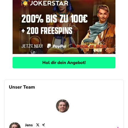
Lotto.de Bonus
4.6
/5
Spielen beim Original
AGB gelten
Lottobay Bonus
4.5
/5
Unschlagbare Auswahl an Lotterien
AGB gelten
Hol dir dein Angebot!
Unser Team
Jens