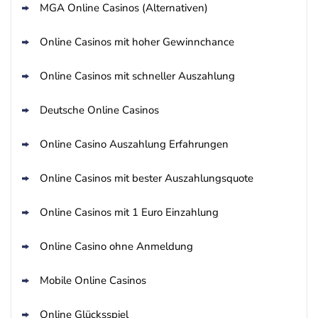
MGA Online Casinos (Alternativen)
Online Casinos mit hoher Gewinnchance
Online Casinos mit schneller Auszahlung
Deutsche Online Casinos
Online Casino Auszahlung Erfahrungen
Online Casinos mit bester Auszahlungsquote
Online Casinos mit 1 Euro Einzahlung
Online Casino ohne Anmeldung
Mobile Online Casinos
Online Glücksspiel