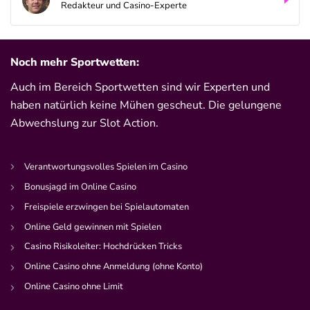
Redakteur und Casino-Experte
Noch mehr Sportwetten:
Auch im Bereich Sportwetten sind wir Experten und
haben natürlich keine Mühen gescheut. Die gelungene
Abwechslung zur Slot Action.
Verantwortungsvolles Spielen im Casino
Bonusjagd im Online Casino
Freispiele erzwingen bei Spielautomaten
Online Geld gewinnen mit Spielen
Casino Risikoleiter: Hochdrücken Tricks
Online Casino ohne Anmeldung (ohne Konto)
Online Casino ohne Limit