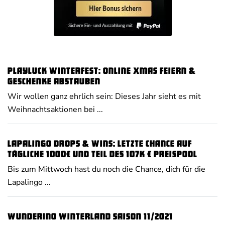
PlayLuck Winterfest: Online Xmas feiern &
Geschenke abstauben
Wir wollen ganz ehrlich sein: Dieses Jahr sieht es mit
Weihnachtsaktionen bei ...
Lapalingo Drops & Wins: Letzte Chance auf
tägliche 1000€ und Teil des 107k € Preispool
Bis zum Mittwoch hast du noch die Chance, dich für die
Lapalingo ...
Wunderino Winterland Saison 11/2021