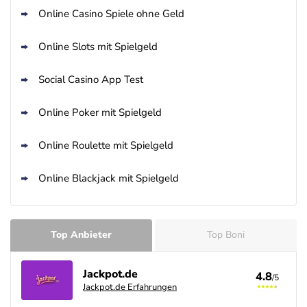
Online Casino Spiele ohne Geld
Online Slots mit Spielgeld
Social Casino App Test
Online Poker mit Spielgeld
Online Roulette mit Spielgeld
Online Blackjack mit Spielgeld
Top Anbieter
Top Boni
Jackpot.de
4.8
/5
Jackpot.de Erfahrungen