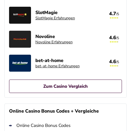
SlotMagie
4.7
/5
SlotMagie Erfahrungen
Novoline
4.6
/5
Novoline Erfahrungen
bet-at-home
4.6
/5
bet-at-home Erfahrungen
Zum Casino Vergleich
Betano Casino Bonus
4.8
/5
400% bis zu 80€
Online Casino Bonus Codes + Vergleiche
AGB gelten
Online Casino Bonus Codes
Interwetten Bonus