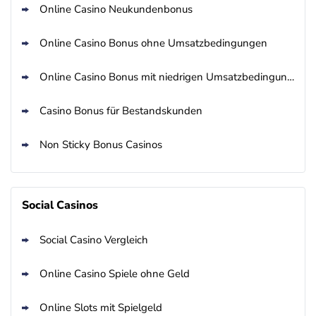
Online Casino Neukundenbonus
Online Casino Bonus ohne Umsatzbedingungen
Online Casino Bonus mit niedrigen Umsatzbedingungen
Casino Bonus für Bestandskunden
Non Sticky Bonus Casinos
Social Casinos
Social Casino Vergleich
Online Casino Spiele ohne Geld
Online Slots mit Spielgeld