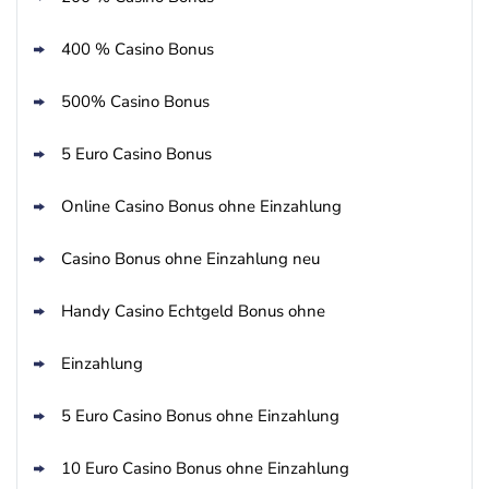
4.7
/5
50 Freispiele ohne Einzahlung
AGB gelten
400 % Casino Bonus
Novoline Bonus
4.6
/5
200 % Bonus + 10 Freispiele täglich
500% Casino Bonus
AGB gelten
5 Euro Casino Bonus
bet-at-home Bonus
4.6
/5
100% bis zu 100€
Online Casino Bonus ohne Einzahlung
AGB gelten
Casino Bonus ohne Einzahlung neu
Zum Casino Bonus Vergleich
Handy Casino Echtgeld Bonus ohne
Einzahlung
5 Euro Casino Bonus ohne Einzahlung
10 Euro Casino Bonus ohne Einzahlung