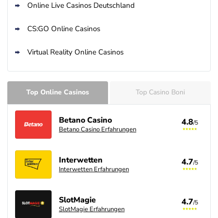
Online Live Casinos Deutschland
CS:GO Online Casinos
Virtual Reality Online Casinos
Top Online Casinos
Top Casino Boni
Betano Casino
4.8
/5
Betano Casino Erfahrungen
Interwetten
4.7
/5
Interwetten Erfahrungen
SlotMagie
4.7
/5
SlotMagie Erfahrungen