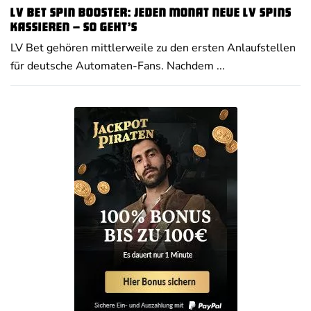
LV Bet Spin Booster: Jeden Monat neue LV Spins
kassieren – so geht’s
LV Bet gehören mittlerweile zu den ersten Anlaufstellen
für deutsche Automaten-Fans. Nachdem ...