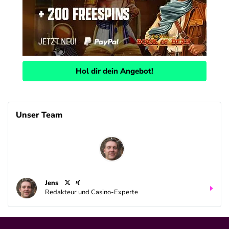
Lottobay Bonus
4.5
/5
Unschlagbare Auswahl an Lotterien
AGB gelten
Hol dir dein Angebot!
Unser Team
Jens
Redakteur und Casino-Experte