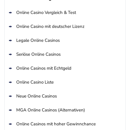
Online Casino Vergleich & Test
Online Casino mit deutscher Lizenz
Legale Online Casinos
Seriöse Online Casinos
Online Casinos mit Echtgeld
Online Casino Liste
Neue Online Casinos
MGA Online Casinos (Alternativen)
Online Casinos mit hoher Gewinnchance