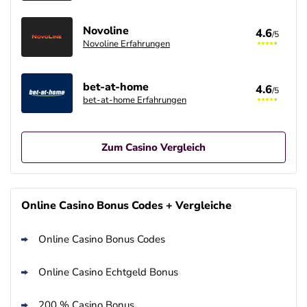
Novoline
4.6
/5
Novoline Erfahrungen
bet-at-home
4.6
/5
bet-at-home Erfahrungen
Zum Casino Vergleich
Betano Casino Bonus
4.8
/5
400% bis zu 80€
Online Casino Bonus Codes + Vergleiche
AGB gelten
Online Casino Bonus Codes
Interwetten Bonus
4.7
/5
100% bis zu 100€
Online Casino Echtgeld Bonus
AGB gelten
SlotMagie Bonus
200 % Casino Bonus