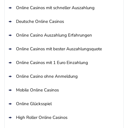
Online Casinos mit schneller Auszahlung
Deutsche Online Casinos
Online Casino Auszahlung Erfahrungen
Online Casinos mit bester Auszahlungsquote
Online Casinos mit 1 Euro Einzahlung
Online Casino ohne Anmeldung
Mobile Online Casinos
Online Glücksspiel
High Roller Online Casinos