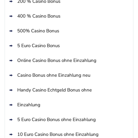
200 % Casino Bonus
4.7
/5
50 Freispiele ohne Einzahlung
AGB gelten
400 % Casino Bonus
Novoline Bonus
4.6
/5
200 % Bonus + 10 Freispiele täglich
500% Casino Bonus
AGB gelten
5 Euro Casino Bonus
bet-at-home Bonus
4.6
/5
100% bis zu 100€
Online Casino Bonus ohne Einzahlung
AGB gelten
Casino Bonus ohne Einzahlung neu
Zum Casino Bonus Vergleich
Handy Casino Echtgeld Bonus ohne
Einzahlung
5 Euro Casino Bonus ohne Einzahlung
10 Euro Casino Bonus ohne Einzahlung