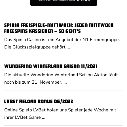
Spinia Freispiele-Mittwoch: Jeden Mittwoch
Freespins kassieren – so geht’s
Das Spinia Casino ist ein Angebot der N1 Firmengruppe.
Die Glücksspielgruppe gehört ...
Wunderino Winterland Saison 11/2021
Die aktuelle Wunderino Winterland Saison Aktion läuft
noch bis zum 21. November. ...
LVBet Reload Bonus 06/2022
Online Spielo LVBet holen uns Spieler jede Woche mit
ihrer LVBet Game ...