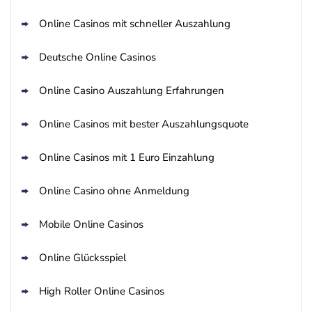
Online Casinos mit schneller Auszahlung
Deutsche Online Casinos
Online Casino Auszahlung Erfahrungen
Online Casinos mit bester Auszahlungsquote
Online Casinos mit 1 Euro Einzahlung
Online Casino ohne Anmeldung
Mobile Online Casinos
Online Glücksspiel
High Roller Online Casinos