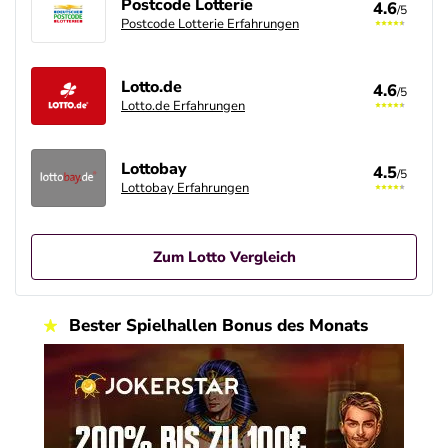
Postcode Lotterie
4.6
/5
Postcode Lotterie Erfahrungen
Lotto.de
4.6
/5
Lotto.de Erfahrungen
Lottobay
4.5
/5
Lottobay Erfahrungen
Zum Lotto Vergleich
Postcode Lotterie Bonus
Bester Spielhallen Bonus des Monats
4.6
/5
Tägliche Gewinnchance
AGB gelten
Lotto.de Bonus
4.6
/5
Spielen beim Original
AGB gelten