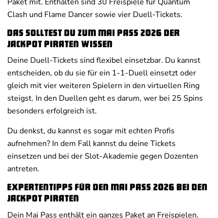
Paket mit. Enthalten sind 30 Freispiele für Quantum
Clash und Flame Dancer sowie vier Duell-Tickets.
Das solltest du zum Mai Pass 2026 der
Jackpot Piraten wissen
Deine Duell-Tickets sind flexibel einsetzbar. Du kannst
entscheiden, ob du sie für ein 1-1-Duell einsetzt oder
gleich mit vier weiteren Spielern in den virtuellen Ring
steigst. In den Duellen geht es darum, wer bei 25 Spins
besonders erfolgreich ist.
Du denkst, du kannst es sogar mit echten Profis
aufnehmen? In dem Fall kannst du deine Tickets
einsetzen und bei der Slot-Akademie gegen Dozenten
antreten.
Expertentipps für den Mai Pass 2026 bei den
Jackpot Piraten
Dein Mai Pass enthält ein ganzes Paket an Freispielen.