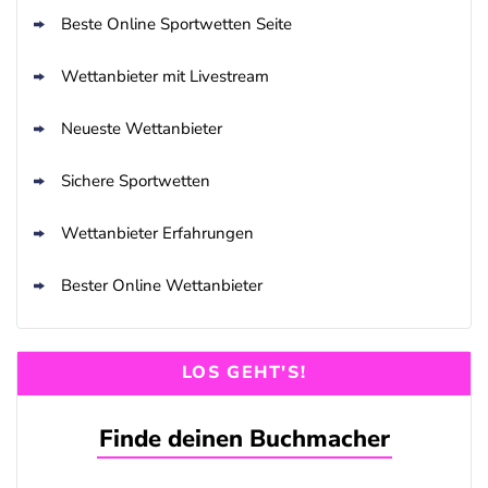
Beste Online Sportwetten Seite
Wettanbieter mit Livestream
Neueste Wettanbieter
Sichere Sportwetten
Wettanbieter Erfahrungen
Bester Online Wettanbieter
LOS GEHT'S!
Finde deinen Buchmacher