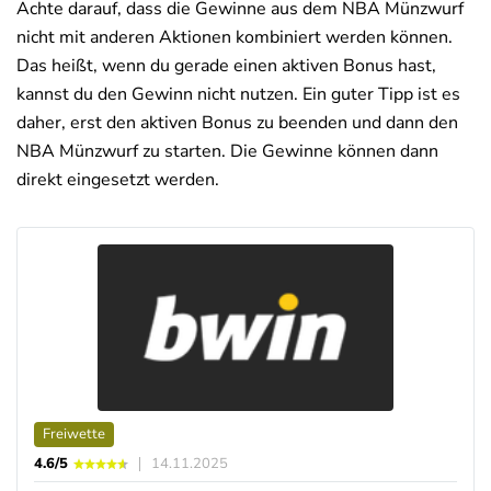
Achte darauf, dass die Gewinne aus dem NBA Münzwurf
nicht mit anderen Aktionen kombiniert werden können.
Das heißt, wenn du gerade einen aktiven Bonus hast,
kannst du den Gewinn nicht nutzen. Ein guter Tipp ist es
daher, erst den aktiven Bonus zu beenden und dann den
NBA Münzwurf zu starten. Die Gewinne können dann
direkt eingesetzt werden.
Freiwette
4.6/5
14.11.2025