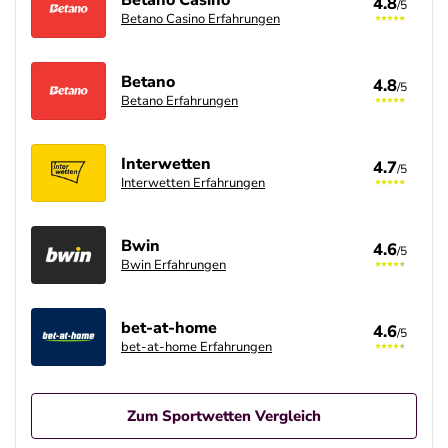
4.8
/5
Betano Casino Erfahrungen
Betano
4.8
/5
Betano Erfahrungen
Interwetten
4.7
/5
Interwetten Erfahrungen
Bwin
4.6
/5
Bwin Erfahrungen
bet-at-home
4.6
/5
bet-at-home Erfahrungen
Zum Sportwetten Vergleich