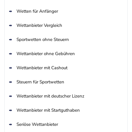
AGB gelten
Wetten für Anfänger
Zum Sportwetten Bonusvergleich
Wettanbieter Vergleich
Sportwetten ohne Steuern
Wettanbieter ohne Gebühren
Wettanbieter mit Cashout
Steuern für Sportwetten
Wettanbieter mit deutscher Lizenz
Wettanbieter mit Startguthaben
Seriöse Wettanbieter