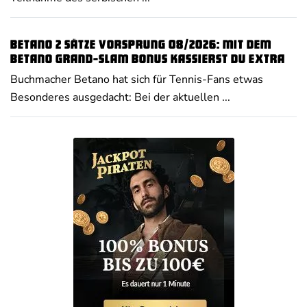
Betano 2 Sätze Vorsprung 08/2026: Mit dem
Betano Grand-Slam Bonus kassierst du extra
Buchmacher Betano hat sich für Tennis-Fans etwas
Besonderes ausgedacht: Bei der aktuellen ...