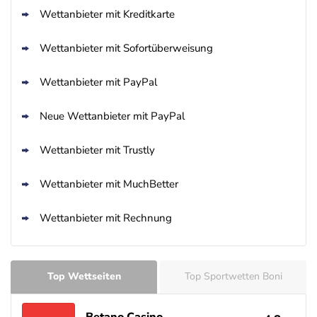
Wettanbieter mit Kreditkarte
Wettanbieter mit Sofortüberweisung
Wettanbieter mit PayPal
Neue Wettanbieter mit PayPal
Wettanbieter mit Trustly
Wettanbieter mit MuchBetter
Wettanbieter mit Rechnung
Top Wettseiten
Top Sportwetten Boni
Betano Casino