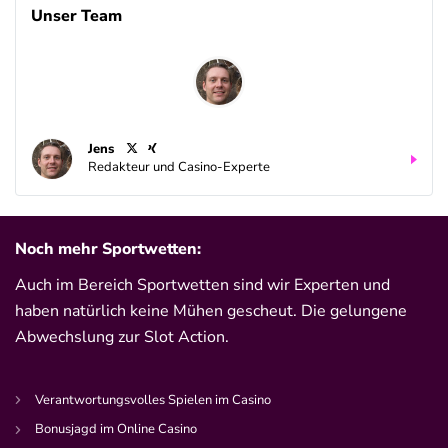
Unser Team
Jens
Redakteur und Casino-Experte
Noch mehr Sportwetten:
Auch im Bereich Sportwetten sind wir Experten und
haben natürlich keine Mühen gescheut. Die gelungene
Abwechslung zur Slot Action.
Verantwortungsvolles Spielen im Casino
Bonusjagd im Online Casino