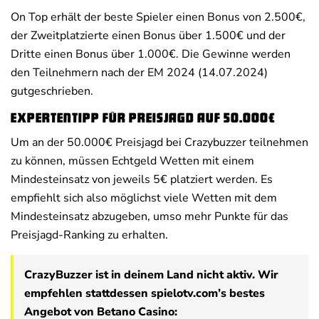
On Top erhält der beste Spieler einen Bonus von 2.500€,
der Zweitplatzierte einen Bonus über 1.500€ und der
Dritte einen Bonus über 1.000€. Die Gewinne werden
den Teilnehmern nach der EM 2024 (14.07.2024)
gutgeschrieben.
Expertentipp für Preisjagd auf 50.000€
Um an der 50.000€ Preisjagd bei Crazybuzzer teilnehmen
zu können, müssen Echtgeld Wetten mit einem
Mindesteinsatz von jeweils 5€ platziert werden. Es
empfiehlt sich also möglichst viele Wetten mit dem
Mindesteinsatz abzugeben, umso mehr Punkte für das
Preisjagd-Ranking zu erhalten.
CrazyBuzzer ist in deinem Land nicht aktiv. Wir
empfehlen stattdessen spielotv.com’s bestes
Angebot von Betano Casino: