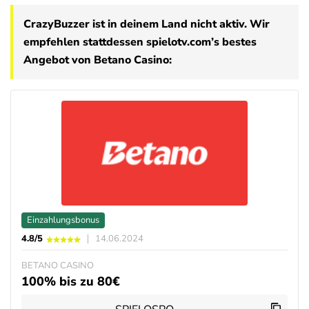
CrazyBuzzer ist in deinem Land nicht aktiv. Wir
empfehlen stattdessen spielotv.com’s bestes
Deals
News
Angebot von Betano Casino:
Einzahlungsbonus
4.8/5
14.06.2024
BETANO CASINO
100% bis zu 80€