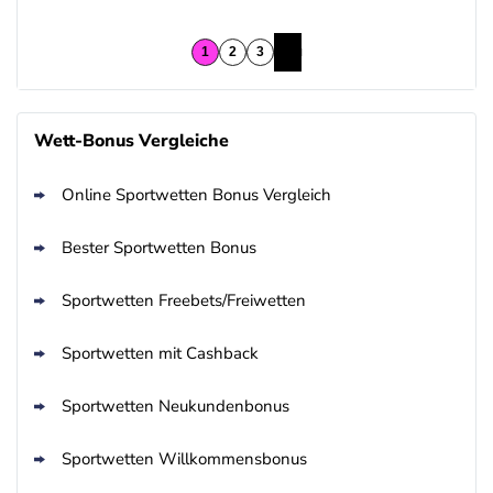
Wett-Bonus Vergleiche
Online Sportwetten Bonus Vergleich
Bester Sportwetten Bonus
Sportwetten Freebets/Freiwetten
Sportwetten mit Cashback
Sportwetten Neukundenbonus
Sportwetten Willkommensbonus