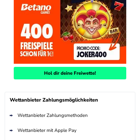
Hol dir deine Freiwette!
Wettanbieter Zahlungsmöglichkeiten
Wettanbieter Zahlungsmethoden
Wettanbieter mit Apple Pay