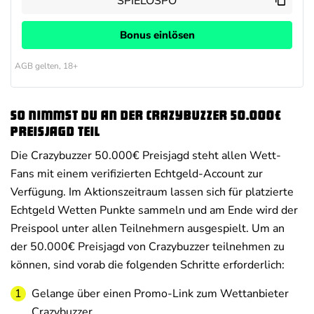
Bonus einlösen
AGB gelten, 18+
So nimmst du an der Crazybuzzer 50.000€
Preisjagd teil
Die Crazybuzzer 50.000€ Preisjagd steht allen Wett-
Fans mit einem verifizierten Echtgeld-Account zur
Verfügung. Im Aktionszeitraum lassen sich für platzierte
Echtgeld Wetten Punkte sammeln und am Ende wird der
Preispool unter allen Teilnehmern ausgespielt. Um an
der 50.000€ Preisjagd von Crazybuzzer teilnehmen zu
können, sind vorab die folgenden Schritte erforderlich:
Gelange über einen Promo-Link zum Wettanbieter
Crazybuzzer.