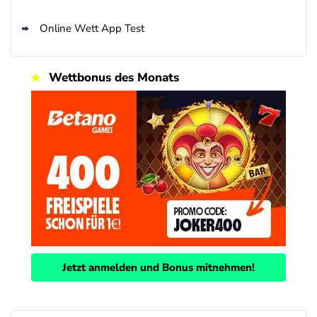
Online Wett App Test
Wettbonus des Monats
Jetzt anmelden und Bonus mitnehmen!