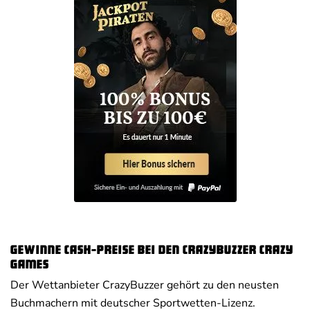
Gewinne Cash-Preise bei den CrazyBuzzer Crazy
Games
Der Wettanbieter CrazyBuzzer gehört zu den neusten
Buchmachern mit deutscher Sportwetten-Lizenz.