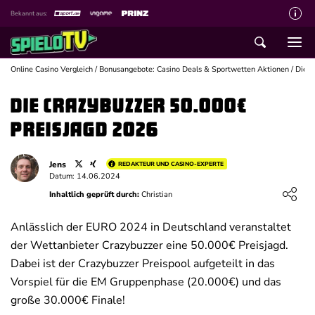
Bekannt aus:
Über spieloTV
Wie wir bewerten
Online Casino Vergleich
/
Bonusangebote: Casino Deals & Sportwetten Aktionen
/
Die C
Die SpieloTV Crew
Die Crazybuzzer 50.000€
Datenschutzerklärung
Preisjagd 2026
Haftungsausschluss für Inhalte
Jens
REDAKTEUR UND CASINO-EXPERTE
Affiliate Disclaimer
Datum: 14.06.2024
Loading ...
Inhaltlich geprüft durch:
Christian
Schreiber gesucht
Kontakt mit spieloTV
Anlässlich der EURO 2024 in Deutschland veranstaltet
der Wettanbieter Crazybuzzer eine 50.000€ Preisjagd.
Spielsucht Hilfe
Dabei ist der Crazybuzzer Preispool aufgeteilt in das
Vorspiel für die EM Gruppenphase (20.000€) und das
große 30.000€ Finale!