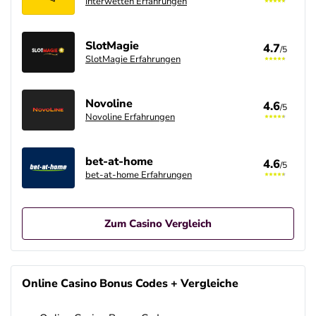
Interwetten Erfahrungen
SlotMagie
4.7
/5
SlotMagie Erfahrungen
Novoline
4.6
/5
Novoline Erfahrungen
bet-at-home
4.6
/5
bet-at-home Erfahrungen
Zum Casino Vergleich
Betano Casino Bonus
4.8
/5
400% bis zu 80€
Online Casino Bonus Codes + Vergleiche
AGB gelten