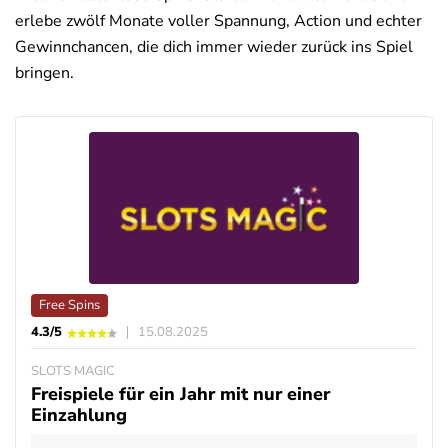
erlebe zwölf Monate voller Spannung, Action und echter
Gewinnchancen, die dich immer wieder zurück ins Spiel
Deals
News
bringen.
Free Spins
4.3/5
15.08.2025
SLOTS MAGIC
Freispiele für ein Jahr mit nur einer
Einzahlung