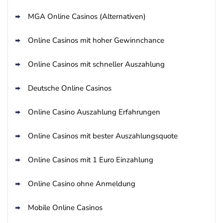
MGA Online Casinos (Alternativen)
Online Casinos mit hoher Gewinnchance
Online Casinos mit schneller Auszahlung
Deutsche Online Casinos
Online Casino Auszahlung Erfahrungen
Online Casinos mit bester Auszahlungsquote
Online Casinos mit 1 Euro Einzahlung
Online Casino ohne Anmeldung
Mobile Online Casinos