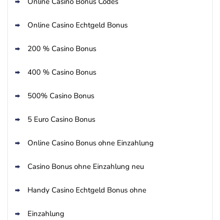
Online Casino Bonus Codes
Interwetten Bonus
4.7
/5
100% bis zu 100€
Online Casino Echtgeld Bonus
AGB gelten
SlotMagie Bonus
200 % Casino Bonus
4.7
/5
50 Freispiele ohne Einzahlung
AGB gelten
400 % Casino Bonus
Novoline Bonus
4.6
/5
200 % Bonus + 10 Freispiele täglich
500% Casino Bonus
AGB gelten
5 Euro Casino Bonus
bet-at-home Bonus
4.6
/5
100% bis zu 100€
Online Casino Bonus ohne Einzahlung
AGB gelten
Casino Bonus ohne Einzahlung neu
Zum Casino Bonus Vergleich
Handy Casino Echtgeld Bonus ohne
Einzahlung