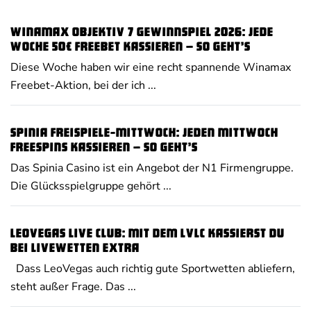
Winamax Objektiv 7 Gewinnspiel 2026: Jede
Woche 50€ Freebet kassieren – so geht’s
Diese Woche haben wir eine recht spannende Winamax
Freebet-Aktion, bei der ich ...
Spinia Freispiele-Mittwoch: Jeden Mittwoch
Freespins kassieren – so geht’s
Das Spinia Casino ist ein Angebot der N1 Firmengruppe.
Die Glücksspielgruppe gehört ...
LeoVegas Live Club: Mit dem LVLC kassierst du
bei Livewetten extra
Dass LeoVegas auch richtig gute Sportwetten abliefern,
steht außer Frage. Das ...