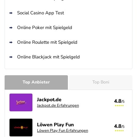
Social Casino App Test
Online Poker mit Spielgeld
Online Roulette mit Spielgeld
Online Blackjack mit Spielgeld
Top Anbieter
Top Boni
Jackpot.de
4.8
/5
Jackpot.de Erfahrungen
Löwen Play Fun
4.8
/5
Löwen Play Fun Erfahrungen