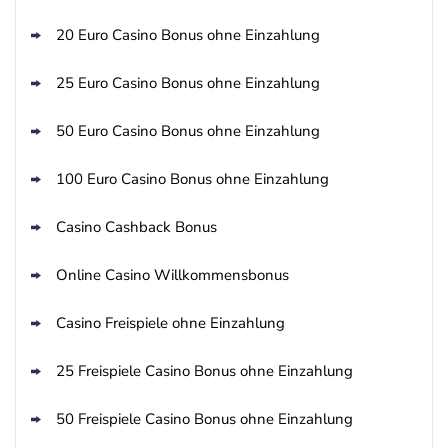
20 Euro Casino Bonus ohne Einzahlung
25 Euro Casino Bonus ohne Einzahlung
50 Euro Casino Bonus ohne Einzahlung
100 Euro Casino Bonus ohne Einzahlung
Casino Cashback Bonus
Online Casino Willkommensbonus
Casino Freispiele ohne Einzahlung
25 Freispiele Casino Bonus ohne Einzahlung
50 Freispiele Casino Bonus ohne Einzahlung