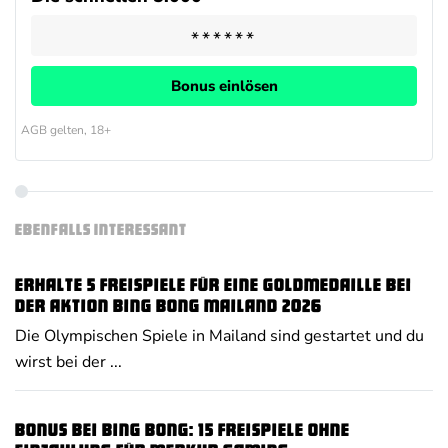
Bonus einlösen
AGB gelten, 18+
EBENFALLS INTERESSANT
Erhalte 5 Freispiele für eine Goldmedaille bei
der Aktion Bing Bong Mailand 2026
Die Olympischen Spiele in Mailand sind gestartet und du
wirst bei der ...
Bonus bei Bing Bong: 15 Freispiele ohne