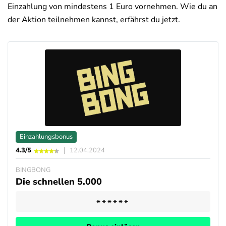
Einzahlung von mindestens 1 Euro vornehmen. Wie du an
der Aktion teilnehmen kannst, erfährst du jetzt.
Deals
News
Einzahlungsbonus
4.3/5
12.04.2024
BINGBONG
Die schnellen 5.000