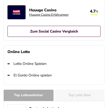
Huuuge Casino
4.7
/5
Huuuge Casino Erfahrungen
Zum Social Casino Vergleich
Jackpot.de Bonus
4.8
/5
Täglich Hunderttausende Chips gratis
Online Lotto
AGB gelten
Lotto Online Spielen
Löwen Play Fun Bonus
4.8
/5
5.000 gratis LP-Münzen
El Gordo Online spielen
AGB gelten
Huuuge Casino Bonus
4.7
/5
5 Mio. Chips gratis
Top Lottoanbieter
Top Lotto Boni
AGB gelten