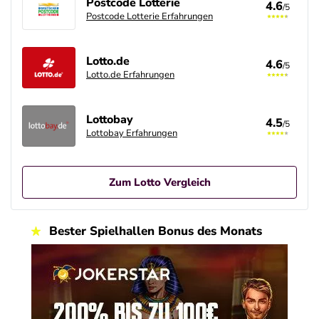
Postcode Lotterie
4.6
/5
Postcode Lotterie Erfahrungen
Lotto.de
4.6
/5
Lotto.de Erfahrungen
Lottobay
4.5
/5
Lottobay Erfahrungen
Zum Lotto Vergleich
Postcode Lotterie Bonus
Bester Spielhallen Bonus des Monats
4.6
/5
Tägliche Gewinnchance
AGB gelten
Lotto.de Bonus
4.6
/5
Spielen beim Original
AGB gelten