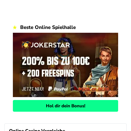
Beste Online Spielhalle
Hol dir dein Bonus!