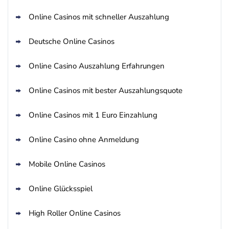
Online Casinos mit schneller Auszahlung
Deutsche Online Casinos
Online Casino Auszahlung Erfahrungen
Online Casinos mit bester Auszahlungsquote
Online Casinos mit 1 Euro Einzahlung
Online Casino ohne Anmeldung
Mobile Online Casinos
Online Glücksspiel
High Roller Online Casinos