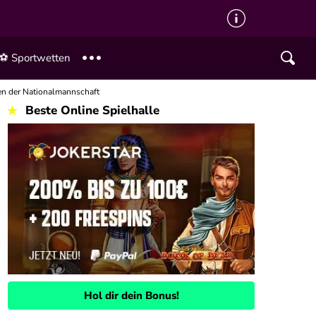
Über spieloTV
⚽ Sportwetten
Wie wir bewerten
en der Nationalmannschaft
Die SpieloTV Crew
Beste Online Spielhalle
💳 Zahlungen:
💎 Freispiele & No Deposit:
🎰 Top Slots:
🎰 Top Slots:
Beste Wettanbieter finden:
Datenschutzerklärung
us, RTP)
PayPal Online Casinos
50 Casino Freispiele: Jetzt sichern
Book of Ra (Casinos, Bonus, RTP)
Alles Spitze (Casinos, Bonus, RTP)
Neueste Wettanbieter 2026
Haftungsausschluss für Inhalte
, RTP)
Sofortüberweisung Online Casinos
Online Casino Bonus ohne Einzahlung
Sizzling Hot (Casinos, Bonus, RTP)
Blazing Star (Casinos, Bonus, RTP)
Sportwetten Bonus ohne Einzahlung
Affiliate Disclaimer
nus, RTP)
Apple Pay Online Casinos
Online Casino Freispiele (Top 3 Offers)
Lord of the Ocean (Casinos, Bonus, RTP)
Fruitinator (Casinos, Bonus, RTP)
Sportwetten Bonus Vergleich
Schreiber gesucht
Kontakt mit spieloTV
us, RTP)
Trustly Online Casinos
Handy Casino Bonus ohne Einzahlung
Dolphins Pearl (Casinos, Bonus, RTP)
Fishin Frenzy (Casinos, Bonus, RTP)
Sportwetten Freiwetten 2026
Spielsucht Hilfe
)
Lastschrift Online Casinos
5 EURO Casino Bonus ohne Einzahlung
Lucky Ladys Charm (Casinos, Bonus, RTP)
Ghost Slider (Casinos, Bonus, RTP)
Wettanbieter mit PayPal Sportwetten
Hol dir dein Bonus!
Google Pay Online Casinos
10 EURO Casino Bonus ohne Einzahlung
Neue Wettanbieter mit PayPal