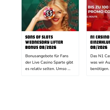
Sons of Slots
N1 Casino
Wednesday Lifter
Einzahlu
Bonus 08/2026
08/2026
Bonusangebote für Fans
Das N1 Cas
der Live Casino Sparte gibt
was wir A
es relativ selten. Umso ...
benötigen. 