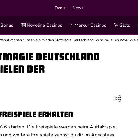
Deals
News
 Bonus
🎰 Novoline Casinos
⭐️ Merkur Casinos
🚀 Slots
tten Aktionen
/
Freispiele mit den SlotMagie Deutschland Spins bei allen WM-Spiel
🥇 Beste Spielothek finden:
🎁 Beste Boni:
🎁 Spiele & Boni:
🎁 Spiele & Boni:
Top 15 Wettboni
🎰 Beliebte Slots:
otMagie Deutschland
01.
Neue Online Casinos
Casino mit Startguthaben
Novoline Spiele (Liste)
Merkur Spiele (Liste)
Betano Casino Bonus Code
Books & Bulls (Casinos, Bon
ielen der
02.
Betano Bonus Code
Bester Online Casino Bonus
Casino Neukundenbonus
Novomatic Spiele (Liste)
Merkur Casino kostenlos spielen
Fruit Mania (Casinos, Bonus
03.
Interwetten Bonus Code
Casino mit 1 EUR Einzahlung
Casino Bestandskundenbonus
Novoline Casino kostenlos spielen
Merkur Casino Bonus ohne Einzahlung
Monopoly Slot (Casinos, Bo
04.
Bwin Bonus Code
Legale Online Casinos
Cashback Casino Bonus
Sofort: Novoline Casino 50 Freispiele
Merkur Spielautomaten Tricks
Book of Dead (Casinos, Bon
05.
bet-at-home Bonus Code
reispiele erhalten
Online Casino Auszahlungsquote
Casino Willkommensbonus
Welches Novoline Spiel zahlt am besten?
Welches Merkur Spiel zahlt am besten?
Tizona (Casinos, Bonus, RTP
26 starten. Die Freispiele werden beim Auftaktspiel
06.
NEO.bet Bonus Code
Online Casino Apps
 und weitere Freispiele kannst du dir im Anschluss