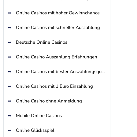
Online Casinos mit hoher Gewinnchance
Online Casinos mit schneller Auszahlung
Deutsche Online Casinos
Online Casino Auszahlung Erfahrungen
Online Casinos mit bester Auszahlungsquote
Online Casinos mit 1 Euro Einzahlung
Online Casino ohne Anmeldung
Mobile Online Casinos
Online Glücksspiel