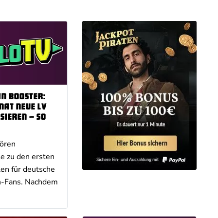
in Booster:
nat neue LV
sieren – so
ören
le zu den ersten
len für deutsche
-Fans. Nachdem