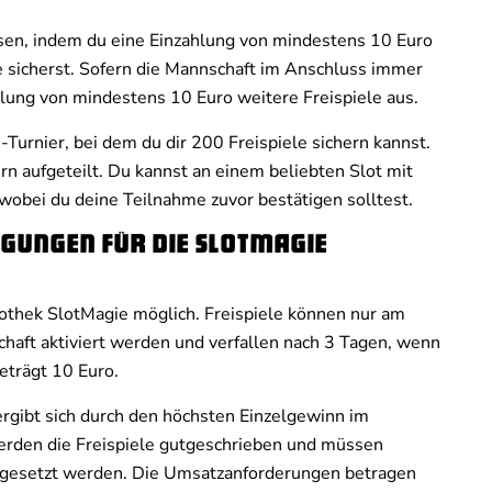
ösen, indem du eine Einzahlung von mindestens 10 Euro
ele sicherst. Sofern die Mannschaft im Anschluss immer
ahlung von mindestens 10 Euro weitere Freispiele aus.
Turnier, bei dem du dir 200 Freispiele sichern kannst.
rn aufgeteilt. Du kannst an einem beliebten Slot mit
obei du deine Teilnahme zuvor bestätigen solltest.
ngungen für die SlotMagie
lothek SlotMagie möglich. Freispiele können nur am
haft aktiviert werden und verfallen nach 3 Tagen, wenn
eträgt 10 Euro.
ergibt sich durch den höchsten Einzelgewinn im
werden die Freispiele gutgeschrieben und müssen
umgesetzt werden. Die Umsatzanforderungen betragen