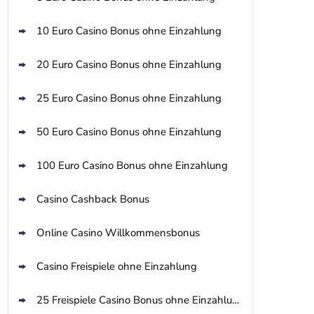
10 Euro Casino Bonus ohne Einzahlung
20 Euro Casino Bonus ohne Einzahlung
25 Euro Casino Bonus ohne Einzahlung
50 Euro Casino Bonus ohne Einzahlung
100 Euro Casino Bonus ohne Einzahlung
Casino Cashback Bonus
Online Casino Willkommensbonus
Casino Freispiele ohne Einzahlung
25 Freispiele Casino Bonus ohne Einzahlung