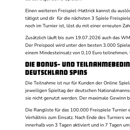
Einen weiteren Freispiel-Hattrick kannst du ausl
tätigst und dir für die nächsten 3 Spiele Freispi
noch im Turnier ist, löst du mit einer erneuten Z
Zusätzlich läuft bis zum 19.07.2026 auch das WM-
Der Preispool wird unter den besten 3.000 Spiele
einem Mindesteinsatz von 0,10 Euro teilnehmen, w
Die Bonus- und Teilnahmebedi
Deutschland Spins
Die Teilnahme ist nur für Kunden der Online Spie
jeweiligen Spieltag der deutschen Nationalmannsc
sie nicht genutzt werden. Der maximale Gewinn b
Die Rangliste für das 100.000 Freispiele Turnier 
Verhältnis zum Einsatz. Nach Ende des Turniers 
innerhalb von 3 Tagen aktiviert und in 7 Tagen 