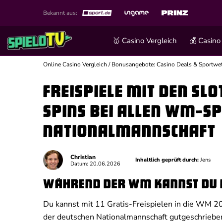
Bekannt aus:
🥇 Casino Vergleich
💰 Casino
Online Casino Vergleich
/
Bonusangebote: Casino Deals & Sportwe
Top10 Spielotheken
Top10 Spielotheken Bonus Codes
🥇 Casinos:
🥇 Casinos:
🎰 Weitere Spiele-Hersteller:
Top 15 Wettanbieter
Freispiele mit den Sl
01.
01.
01.
Novoline Casinos mit PayPal
Merkur Casinos mit PayPal
Gamomat Online Casinos
Betano Casino Erfahrungen
Betano Casino Bonus Code
Betano Casino Erfahrungen
Spins bei allen WM-Sp
02.
02.
02.
Interwetten Erfahrungen
Interwetten Bonus Code
Betano Erfahrungen
Novoline Casinos mit Paysafe
Merkur Casinos mit Paysafe
NetEnt Online Casinos
Nationalmannschaft
03.
03.
03.
SlotMagie Erfahrungen
SlotMagie Bonus Code
Interwetten Erfahrungen
Novoline Casino Tricks
Merkur Casinos mit 5€ Einzahlung
Pragmatic Play Online Casinos
Christian
Inhaltlich geprüft durch:
Jens
04.
04.
04.
Novoline Erfahrungen
Novoline Bonus Code
Bwin Erfahrungen
Datum: 20.06.2026
Novoline Casino Apps
Neue Merkur Casinos
Neueste Spielautomaten
05.
05.
05.
bet-at-home Erfahrungen
bet-at-home Bonus Code
bet-at-home Erfahrungen
Während der WM kannst du F
Book of Ra Deluxe Casinos
Merkur Casino Apps
Casinos & Slots mit hoher RTP
06.
06.
06.
Du kannst mit 11 Gratis-Freispielen in die WM 20
Jokerstar Erfahrungen
Jokerstar Bonus Code
NEO.bet Erfahrungen
der deutschen Nationalmannschaft gutgeschrieben