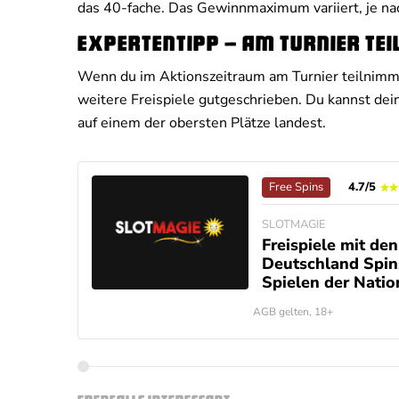
das 40-fache. Das Gewinnmaximum variiert, je na
Expertentipp – Am Turnier tei
Wenn du im Aktionszeitraum am Turnier teilnimms
weitere Freispiele gutgeschrieben. Du kannst dei
auf einem der obersten Plätze landest.
Free Spins
4.7/5
SLOTMAGIE
Freispiele mit de
Deutschland Spin
Spielen der Nati
AGB gelten, 18+