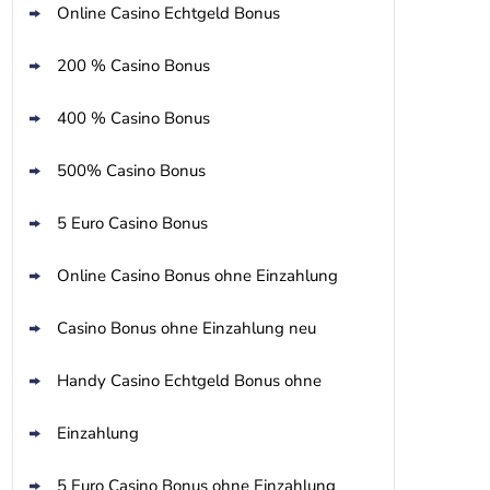
Online Casino Echtgeld Bonus
AGB gelten
SlotMagie Bonus
200 % Casino Bonus
50 Freispiele ohne
4.7
/5
Einzahlung
400 % Casino Bonus
AGB gelten
Novoline Bonus
500% Casino Bonus
200 % Bonus + 10
4.6
/5
Freispiele täglich
5 Euro Casino Bonus
AGB gelten
bet-at-home Bonus
Online Casino Bonus ohne Einzahlung
4.6
/5
100% bis zu 100€
AGB gelten
Casino Bonus ohne Einzahlung neu
Handy Casino Echtgeld Bonus ohne
Zum Casino Bonus Vergleich
Einzahlung
5 Euro Casino Bonus ohne Einzahlung