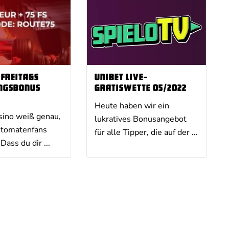
 Freitags
Unibet Live-
ngsbonus
Gratiswette 05/2022
Heute haben wir ein
ino weiß genau,
lukratives Bonusangebot
utomatenfans
für alle Tipper, die auf der ...
Dass du dir ...