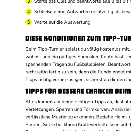
Starte das Quiz und beantworte alle 8 bis 9 
Schließe deine Antworten rechtzeitig ab, bevo
Warte auf die Auswertung.
Diese Konditionen zum Tipp-Tu
Beim Tipp-Turnier spielst du völlig kostenlos mit,
wohnst und ein gültiges Sunmaker-Konto hast. Jed
spannenden Fragen zu Fußballspielen. Beantworte 
rechtzeitig fertig zu sein, denn die Runde endet mi
Tipps richtig vorherzusagen, sicherst du dir den J
Tipps für bessere Chancen bei
Alles kommt auf deine richtigen Tipps an, deshalb
Verletzungen, Sperren und Formkurven. Analysier
verlässliche Muster zu erkennen. Beziehe Heim- u
Partien. Setze bei klaren Kräfteverhältnissen auf