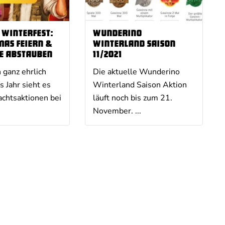
 Winterfest:
Wunderino
mas feiern &
Winterland Saison
e abstauben
11/2021
 ganz ehrlich
Die aktuelle Wunderino
s Jahr sieht es
Winterland Saison Aktion
chtsaktionen bei
läuft noch bis zum 21.
November. ...