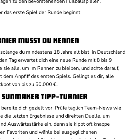
Fragen zu den bevorstehenden Fußballspielen.
r das erste Spiel der Runde beginnt.
rnier musst du kennen
 solange du mindestens 18 Jahre alt bist, in Deutschland
en Tag erwartet dich eine neue Runde mit 8 bis 9
sie alle, um im Rennen zu bleiben, und achte darauf,
t dem Anpfiff des ersten Spiels. Gelingt es dir, alle
ackpot von bis zu 50.000 €.
m Sunmaker Tipp-Turnier
 bereite dich gezielt vor. Prüfe täglich Team-News wie
e die letzten Ergebnisse und direkten Duelle, um
nd Auswärtsstärke ein, denn sie kippt oft knappe
 den Favoriten und wähle bei ausgeglichenen