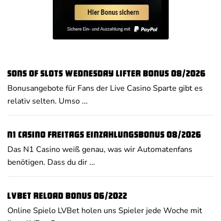
Sons of Slots Wednesday Lifter Bonus 08/2026
Bonusangebote für Fans der Live Casino Sparte gibt es
relativ selten. Umso ...
N1 Casino Freitags Einzahlungsbonus 08/2026
Das N1 Casino weiß genau, was wir Automatenfans
benötigen. Dass du dir ...
LVBet Reload Bonus 06/2022
Online Spielo LVBet holen uns Spieler jede Woche mit