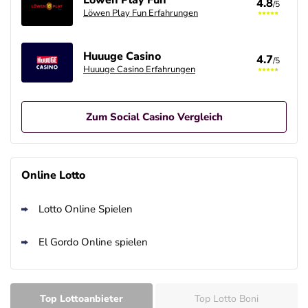
Löwen Play Fun
4.8
/5
Löwen Play Fun Erfahrungen
Huuuge Casino
4.7
/5
Huuuge Casino Erfahrungen
Zum Social Casino Vergleich
Jackpot.de Bonus
4.8
/5
Täglich Hunderttausende Chips gratis
Online Lotto
AGB gelten
Lotto Online Spielen
Löwen Play Fun Bonus
4.8
/5
5.000 gratis LP-Münzen
El Gordo Online spielen
AGB gelten
Huuuge Casino Bonus
4.7
/5
5 Mio. Chips gratis
Top Lottoanbieter
Top Lotto Boni
AGB gelten