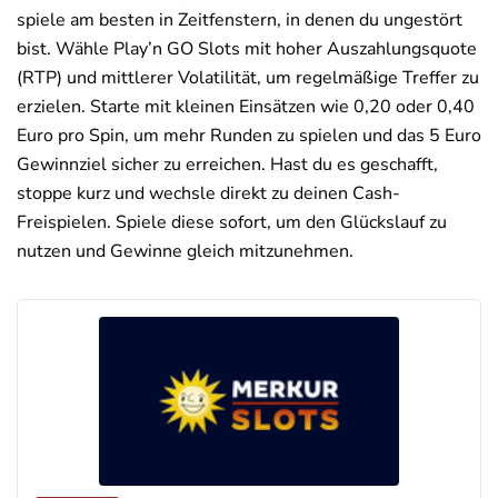
spiele am besten in Zeitfenstern, in denen du ungestört
bist. Wähle Play’n GO Slots mit hoher Auszahlungsquote
(RTP) und mittlerer Volatilität, um regelmäßige Treffer zu
erzielen. Starte mit kleinen Einsätzen wie 0,20 oder 0,40
Euro pro Spin, um mehr Runden zu spielen und das 5 Euro
Gewinnziel sicher zu erreichen. Hast du es geschafft,
stoppe kurz und wechsle direkt zu deinen Cash-
Freispielen. Spiele diese sofort, um den Glückslauf zu
nutzen und Gewinne gleich mitzunehmen.