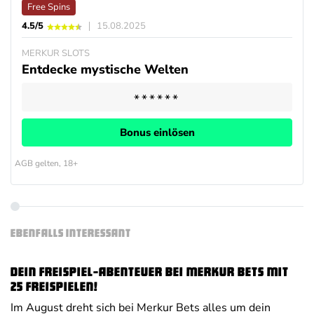
Free Spins
4.5/5
15.08.2025
MERKUR SLOTS
Entdecke mystische Welten
Bonus einlösen
AGB gelten, 18+
EBENFALLS INTERESSANT
Dein Freispiel-Abenteuer bei Merkur Bets mit
25 Freispielen!
Im August dreht sich bei Merkur Bets alles um dein