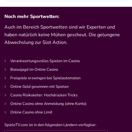
Noch mehr Sportwetten:
Auch im Bereich Sportwetten sind wir Experten und
haben natürlich keine Mühen gescheut. Die gelungene
Abwechslung zur Slot Action.
Verantwortungsvolles Spielen im Casino
Bonusjagd im Online Casino
Freispiele erzwingen bei Spielautomaten
Online Geld gewinnen mit Spielen
Casino Risikoleiter: Hochdrücken Tricks
Online Casino ohne Anmeldung (ohne Konto)
Online Casino ohne Limit
SpieloTV.com ist in den folgenden Ländern verfügbar:
DE
Gewinne deine Cash-Freispiele im Reich der Götter, Gräuel & Galaxien