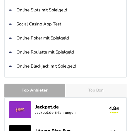
Online Slots mit Spielgeld
Social Casino App Test
Online Poker mit Spielgeld
Online Roulette mit Spielgeld
Online Blackjack mit Spielgeld
Top Anbieter
Top Boni
Jackpot.de
4.8
/5
Jackpot.de Erfahrungen