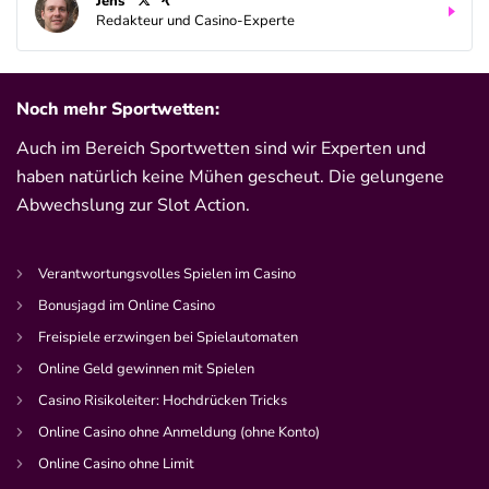
Jens
Redakteur und Casino-Experte
Noch mehr Sportwetten:
Auch im Bereich Sportwetten sind wir Experten und
haben natürlich keine Mühen gescheut. Die gelungene
Abwechslung zur Slot Action.
Verantwortungsvolles Spielen im Casino
Bonusjagd im Online Casino
Freispiele erzwingen bei Spielautomaten
Online Geld gewinnen mit Spielen
Casino Risikoleiter: Hochdrücken Tricks
Online Casino ohne Anmeldung (ohne Konto)
Online Casino ohne Limit