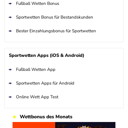
Fußball Wetten Bonus
Sportwetten Bonus für Bestandskunden
Bester Einzahlungsbonus für Sportwetten
Sportwetten Apps (iOS & Android)
Fußball Wetten App
Sportwetten Apps für Android
Online Wett App Test
Wettbonus des Monats