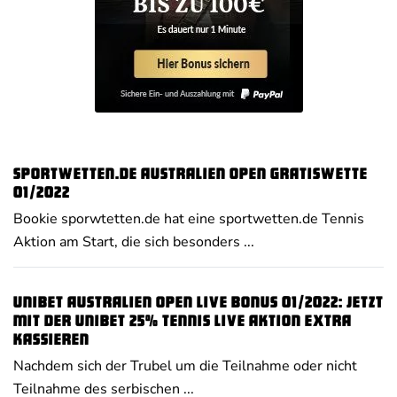
sportwetten.de Australien Open Gratiswette
01/2022
Bookie sporwtetten.de hat eine sportwetten.de Tennis
Aktion am Start, die sich besonders ...
Unibet Australien Open Live Bonus 01/2022: Jetzt
mit der Unibet 25% Tennis Live Aktion extra
kassieren
Nachdem sich der Trubel um die Teilnahme oder nicht
Teilnahme des serbischen ...