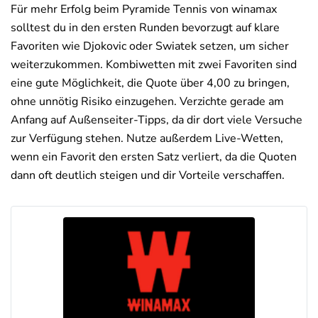
Für mehr Erfolg beim Pyramide Tennis von winamax
solltest du in den ersten Runden bevorzugt auf klare
Favoriten wie Djokovic oder Swiatek setzen, um sicher
weiterzukommen. Kombiwetten mit zwei Favoriten sind
eine gute Möglichkeit, die Quote über 4,00 zu bringen,
ohne unnötig Risiko einzugehen. Verzichte gerade am
Anfang auf Außenseiter-Tipps, da dir dort viele Versuche
zur Verfügung stehen. Nutze außerdem Live-Wetten,
wenn ein Favorit den ersten Satz verliert, da die Quoten
dann oft deutlich steigen und dir Vorteile verschaffen.