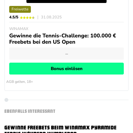
Freiwette
4.5/5
31.08.2025
WINAMAX
Gewinne die Tennis-Challenge: 100.000 €
Freebets bei den US Open
Bonus einlösen
AGB gelten, 18+
EBENFALLS INTERESSANT
Gewinne Freebets beim Winamax Pyramide