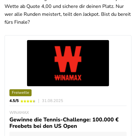
Wette ab Quote 4,00 und sichere dir deinen Platz. Nur
wer alle Runden meistert, teilt den Jackpot. Bist du bereit
Deals
News
fürs Finale?
Freiwette
4.5/5
31.08.2025
WINAMAX
Gewinne die Tennis-Challenge: 100.000 €
Freebets bei den US Open