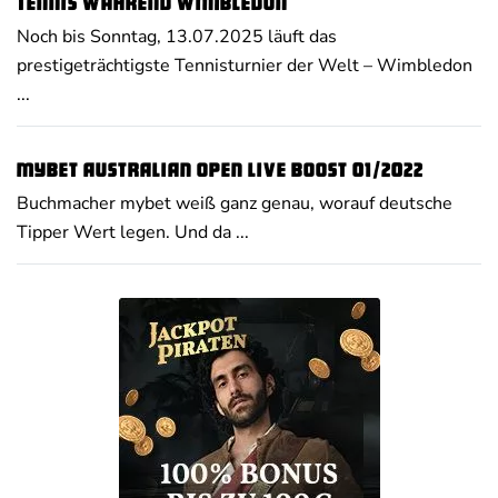
Tennis während Wimbledon
Noch bis Sonntag, 13.07.2025 läuft das
prestigeträchtigste Tennisturnier der Welt – Wimbledon
...
mybet Australian Open Live Boost 01/2022
Buchmacher mybet weiß ganz genau, worauf deutsche
Tipper Wert legen. Und da ...