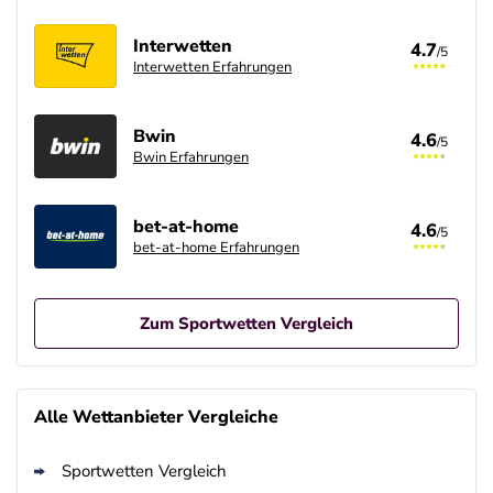
Interwetten
4.7
/5
Interwetten Erfahrungen
Bwin
4.6
/5
Bwin Erfahrungen
bet-at-home
4.6
/5
bet-at-home Erfahrungen
Zum Sportwetten Vergleich
Betano Casino Bonus
4.8
/5
100% bis zu 80€
Alle Wettanbieter Vergleiche
AGB gelten
Sportwetten Vergleich
Betano Bonus