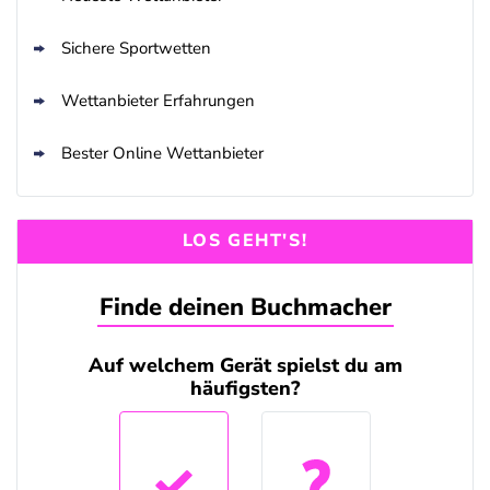
Sichere Sportwetten
Wettanbieter Erfahrungen
Bester Online Wettanbieter
LOS GEHT'S!
Finde deinen Buchmacher
Auf welchem Gerät spielst du am
häufigsten?