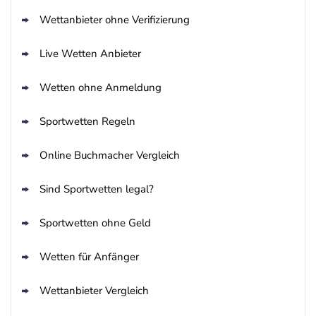
4.8
/5
100% bis zu 80€
Wettanbieter ohne Verifizierung
AGB gelten
Interwetten Bonus
Live Wetten Anbieter
4.7
/5
100% bis 100€ Neukundenbonus
AGB gelten
Wetten ohne Anmeldung
Bwin Bonus
4.6
/5
100% bis zu 100€
Sportwetten Regeln
AGB gelten
Online Buchmacher Vergleich
Sind Sportwetten legal?
bet-at-home Bonus
500 % QUOTENBOOST + 100€
4.6
/5
BONUS
Sportwetten ohne Geld
AGB gelten
Wetten für Anfänger
Zum Sportwetten Bonusvergleich
Wettanbieter Vergleich