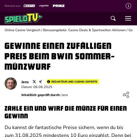
Bekannt aus:
Über spieloTV
Wie wir bewerten
Online Casino Vergleich
/
Bonusangebote: Casino Deals & Sportwetten Aktionen
/
Gewin
Die SpieloTV Crew
Gewinne einen zufälligen
Datenschutzerklärung
Preis beim Bwin Sommer-
Haftungsausschluss für Inhalte
Münzwurf
Affiliate Disclaimer
Jens
REDAKTEUR UND CASINO-EXPERTE
Schreiber gesucht
Datum: 06.06.2025
Loading ...
Inhaltlich geprüft durch:
Jens
Kontakt mit spieloTV
Spielsucht Hilfe
Zahle ein und wirf die Münze für einen
Gewinn
Du kannst dir fantastische Preise sichern, wenn du bis
zum 31.08.2025 mindestens 10 Euro einzahlst. Denn bei