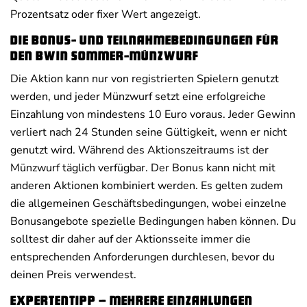
Prozentsatz oder fixer Wert angezeigt.
Die Bonus- und Teilnahmebedingungen für
den Bwin Sommer-Münzwurf
Die Aktion kann nur von registrierten Spielern genutzt
werden, und jeder Münzwurf setzt eine erfolgreiche
Einzahlung von mindestens 10 Euro voraus. Jeder Gewinn
verliert nach 24 Stunden seine Gültigkeit, wenn er nicht
genutzt wird. Während des Aktionszeitraums ist der
Münzwurf täglich verfügbar. Der Bonus kann nicht mit
anderen Aktionen kombiniert werden. Es gelten zudem
die allgemeinen Geschäftsbedingungen, wobei einzelne
Bonusangebote spezielle Bedingungen haben können. Du
solltest dir daher auf der Aktionsseite immer die
entsprechenden Anforderungen durchlesen, bevor du
deinen Preis verwendest.
Expertentipp – Mehrere Einzahlungen