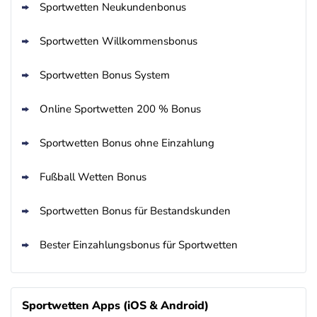
Sportwetten Neukundenbonus
Sportwetten Willkommensbonus
Sportwetten Bonus System
Online Sportwetten 200 % Bonus
Sportwetten Bonus ohne Einzahlung
Fußball Wetten Bonus
Sportwetten Bonus für Bestandskunden
Bester Einzahlungsbonus für Sportwetten
Sportwetten Apps (iOS & Android)