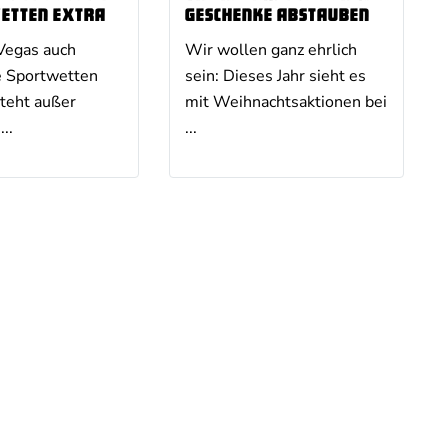
wetten extra
Geschenke abstauben
egas auch
Wir wollen ganz ehrlich
te Sportwetten
sein: Dieses Jahr sieht es
steht außer
mit Weihnachtsaktionen bei
..
...