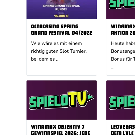
Octocasino Spring
Winamax
Grand Festival 04/2022
Aktion 2
Wie wäre es mit einem
Heute habe
richtig guten Slot Turnier,
Bonusange
bei dem es ...
Bonus für 
...
Winamax Objektiv 7
LeoVegas 
Gewinnspiel 2026: Jede
dem LVLC