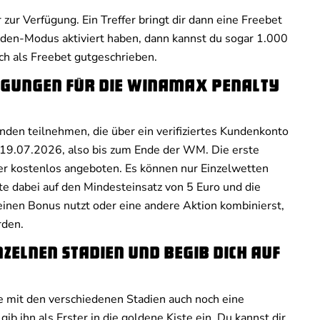
 zur Verfügung. Ein Treffer bringt dir dann eine Freebet
lden-Modus aktiviert haben, dann kannst du sogar 1.000
h als Freebet gutgeschrieben.
ngungen für die Winamax Penalty
den teilnehmen, die über ein verifiziertes Kundenkonto
m 19.07.2026, also bis zum Ende der WM. Die erste
r kostenlos angeboten. Es können nur Einzelwetten
 dabei auf den Mindesteinsatz von 5 Euro und die
inen Bonus nutzt oder eine andere Aktion kombinierst,
rden.
nzelnen Stadien und begib dich auf
e mit den verschiedenen Stadien auch noch eine
b ihn als Erster in die goldene Kiste ein. Du kannst dir