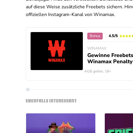
auf diese Weise zusätzliche Freebets sichern. Hi
offiziellen Instagram-Kanal von Winamax.
Bonus
4.5/5
WINAMAX
Gewinne Freebets
Winamax Penalty
AGB gelten, 18+
EBENFALLS INTERESSANT