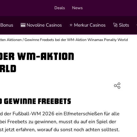
Deals
News
 Bonus
🎰 Novoline Casinos
⭐️ Merkur Casinos
🚀 Slots
tten Aktionen
/
Gewinne Freebets bei der WM-Aktion Winamax Penalty World
🥇 Beste Spielothek finden:
🎁 Beste Boni:
🎁 Spiele & Boni:
🎁 Spiele & Boni:
Top 15 Wettboni
🎰 Beliebte Slots:
 der WM-Aktion
01.
Neue Online Casinos
Casino mit Startguthaben
Novoline Spiele (Liste)
Merkur Spiele (Liste)
Betano Casino Bonus Code
Books & Bulls (Casinos, Bon
rld
02.
Betano Bonus Code
Bester Online Casino Bonus
Casino Neukundenbonus
Novomatic Spiele (Liste)
Merkur Casino kostenlos spielen
Fruit Mania (Casinos, Bonus
03.
Interwetten Bonus Code
Casino mit 1 EUR Einzahlung
Casino Bestandskundenbonus
Novoline Casino kostenlos spielen
Merkur Casino Bonus ohne Einzahlung
Monopoly Slot (Casinos, Bo
04.
Bwin Bonus Code
nd gewinne Freebets
Legale Online Casinos
Cashback Casino Bonus
Sofort: Novoline Casino 50 Freispiele
Merkur Spielautomaten Tricks
Book of Dead (Casinos, Bon
05.
bet-at-home Bonus Code
 der Fußball-WM 2026 ein Elfmeterschießen für alle
Online Casino Auszahlungsquote
Casino Willkommensbonus
Welches Novoline Spiel zahlt am besten?
Welches Merkur Spiel zahlt am besten?
Tizona (Casinos, Bonus, RTP
abei Freebets zu gewinnen, musst du auf ein Spiel der
06.
NEO.bet Bonus Code
Online Casino Apps
 jetzt erfahren, worauf du sonst noch achten solltest.