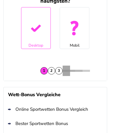
häufigsten?
Ho
Desktop
Mobil
Wett-Bonus Vergleiche
Online Sportwetten Bonus Vergleich
Bester Sportwetten Bonus