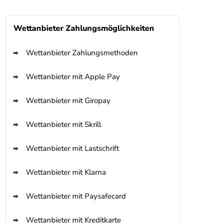
Paysafecard Online Casinos
15 EURO Casino Bonus ohne Einzahlung
Wettanbieter mit Paysafecard
Wettanbieter Zahlungsmöglichkeiten
Beliebte Ratgeber:
Klarna Online Casinos
20 EURO Casino Bonus ohne Einzahlung
Neteller Online Casinos
25 EURO Casino Bonus ohne Einzahlung
Sportwetten Tipps (aktuell & kostenlos)
Wettanbieter Zahlungsmethoden
Muchbetter Online Casinos
30 EURO Casino Bonus ohne Einzahlung
Sportwetten Strategien
Wettanbieter mit Apple Pay
Skrill Online Casinos
35 EURO Casino Bonus ohne Einzahlung
Kombiwetten Strategie
Wettanbieter mit Giropay
Giropay Online Casinos
50 EURO Casino Bonus ohne Einzahlung
Systemwetten Strategie
Wettanbieter mit Skrill
Kreditkarten Online Casinos
5 EURO Gratis Casino Startguthaben
Value Bets Erfahrungen & Strategie
Wettanbieter mit Lastschrift
Online Casino auf Rechnung
Casino Startguthaben ohne Einzahlung
Surebets Erfahrungen & Strategie
Wettanbieter mit Klarna
Casino mit Banküberweisung
Unbekannte Online Casinos mit Bonus ohne Einzahlung
Wettanbieter mit Paysafecard
Wettanbieter mit Kreditkarte