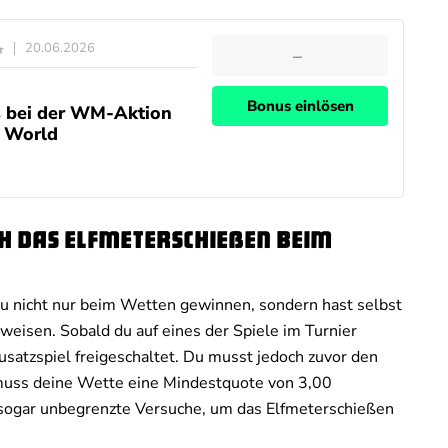
07.
Winamax Bonus Code
Online Casino Schnellste Auszahlung
08.
AdmiralBet Bonus Code
20.06.2026
Bestes Casino mit Pragmatic Slots
09.
Bet365 Bonus Code
Bestes Deutsches Online Casino
Bonus einlösen
 bei der WM-Aktion
10.
Betway Bonus Code
 World
Casino mit hoher Gewinnchance
11.
Sportwetten.de Bonus Code
Plinko Betrugsmasche
12.
WettArena Bonus Code
ch das Elfmeterschießen beim
13.
Sportingbet Bonus Code
14.
Tipwin Bonus Code
u nicht nur beim Wetten gewinnen, sondern hast selbst
weisen. Sobald du auf eines der Spiele im Turnier
15.
DAZN BET Bonus Code
Zusatzspiel freigeschaltet. Du musst jedoch zuvor den
muss deine Wette eine Mindestquote von 3,00
t sogar unbegrenzte Versuche, um das Elfmeterschießen