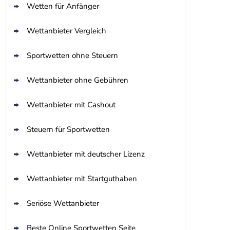
Wetten für Anfänger
Zum Sportwetten Bonusvergleich
Wettanbieter Vergleich
Sportwetten ohne Steuern
Wettanbieter ohne Gebühren
Wettanbieter mit Cashout
Steuern für Sportwetten
Wettanbieter mit deutscher Lizenz
Wettanbieter mit Startguthaben
Seriöse Wettanbieter
Beste Online Sportwetten Seite