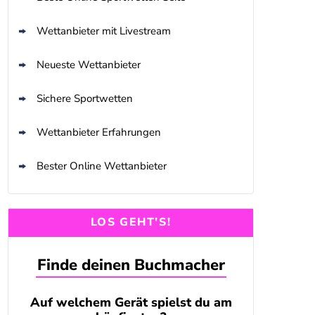
Wettanbieter mit Livestream
Neueste Wettanbieter
Sichere Sportwetten
Wettanbieter Erfahrungen
Bester Online Wettanbieter
LOS GEHT'S!
Finde deinen Buchmacher
Auf welchem Gerät spielst du am
Was is