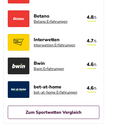
Betano
4.8
/5
Betano Erfahrungen
Interwetten
4.7
/5
Interwetten Erfahrungen
Bwin
4.6
/5
Bwin Erfahrungen
bet-at-home
4.6
/5
bet-at-home Erfahrungen
Zum Sportwetten Vergleich