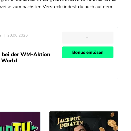
nweise zum nächsten Versteck findest du auch auf dem
20.06.2026
Bonus einlösen
 bei der WM-Aktion
 World