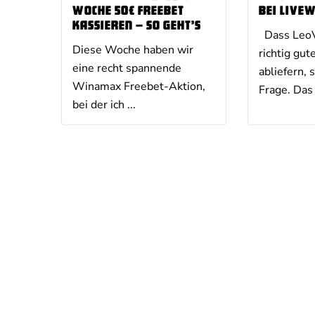
Woche 50€ Freebet
bei Live
kassieren – so geht’s
Dass LeoV
Diese Woche haben wir
richtig gu
eine recht spannende
abliefern, 
Winamax Freebet-Aktion,
Frage. Das .
bei der ich ...