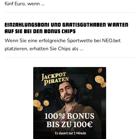
fünf Euro, wenn ...
Einzahlungsboni und Gratisguthaben warten
auf Sie bei den Bonus Chips
Wenn Sie eine erfolgreiche Sportwette bei NEO.bet
platzieren, erhalten Sie Chips als ...