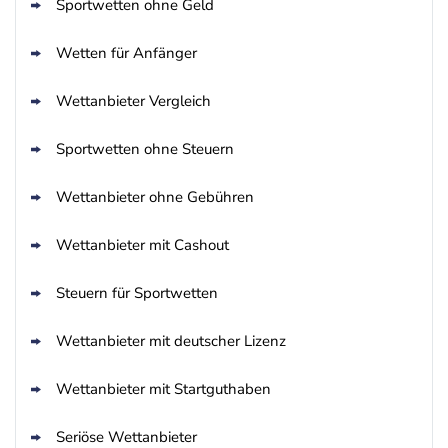
BONUS
Sportwetten ohne Geld
AGB gelten
Wetten für Anfänger
Zum Sportwetten Bonusvergleich
Wettanbieter Vergleich
Sportwetten ohne Steuern
Wettanbieter ohne Gebühren
Wettanbieter mit Cashout
Steuern für Sportwetten
Wettanbieter mit deutscher Lizenz
Wettanbieter mit Startguthaben
Seriöse Wettanbieter