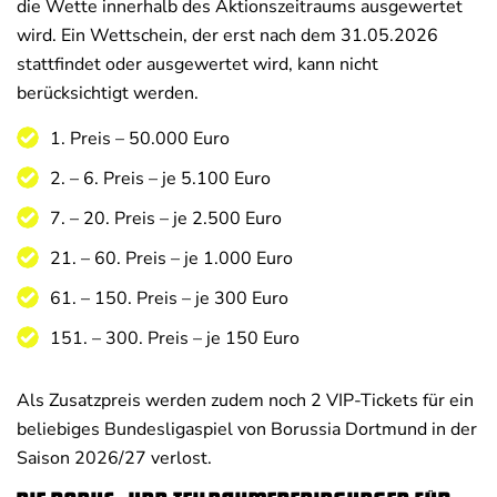
die Wette innerhalb des Aktionszeitraums ausgewertet
wird. Ein Wettschein, der erst nach dem 31.05.2026
stattfindet oder ausgewertet wird, kann nicht
berücksichtigt werden.
1. Preis – 50.000 Euro
2. – 6. Preis – je 5.100 Euro
7. – 20. Preis – je 2.500 Euro
21. – 60. Preis – je 1.000 Euro
61. – 150. Preis – je 300 Euro
151. – 300. Preis – je 150 Euro
Als Zusatzpreis werden zudem noch 2 VIP-Tickets für ein
beliebiges Bundesligaspiel von Borussia Dortmund in der
Saison 2026/27 verlost.