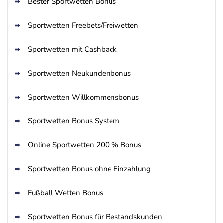
Bester Sportwetten Bonus
Sportwetten Freebets/Freiwetten
Sportwetten mit Cashback
Sportwetten Neukundenbonus
Sportwetten Willkommensbonus
Sportwetten Bonus System
Online Sportwetten 200 % Bonus
Sportwetten Bonus ohne Einzahlung
Fußball Wetten Bonus
Sportwetten Bonus für Bestandskunden