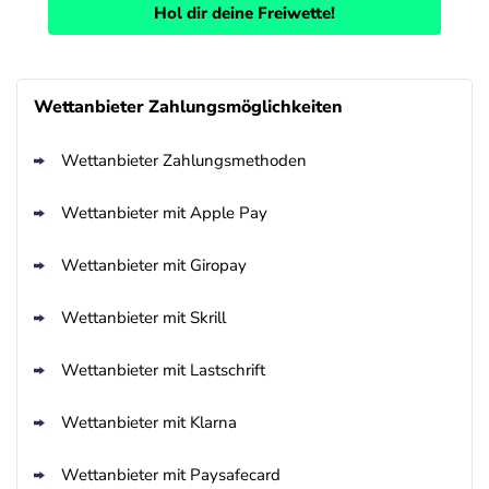
Hol dir deine Freiwette!
Wettanbieter Zahlungsmöglichkeiten
Wettanbieter Zahlungsmethoden
Wettanbieter mit Apple Pay
Wettanbieter mit Giropay
Wettanbieter mit Skrill
Wettanbieter mit Lastschrift
Wettanbieter mit Klarna
Wettanbieter mit Paysafecard