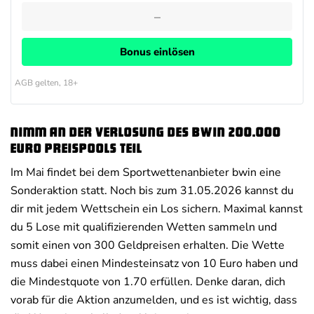
Bonus einlösen
AGB gelten, 18+
Nimm an der Verlosung des bwin 200.000
Euro Preispools teil
Im Mai findet bei dem Sportwettenanbieter bwin eine
Sonderaktion statt. Noch bis zum 31.05.2026 kannst du
dir mit jedem Wettschein ein Los sichern. Maximal kannst
du 5 Lose mit qualifizierenden Wetten sammeln und
somit einen von 300 Geldpreisen erhalten. Die Wette
muss dabei einen Mindesteinsatz von 10 Euro haben und
die Mindestquote von 1.70 erfüllen. Denke daran, dich
vorab für die Aktion anzumelden, und es ist wichtig, dass