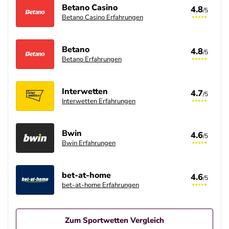
Betano Casino
4.8
/5
Betano Casino Erfahrungen
Betano
4.8
/5
Betano Erfahrungen
Interwetten
4.7
/5
Interwetten Erfahrungen
Bwin
4.6
/5
Bwin Erfahrungen
bet-at-home
4.6
/5
bet-at-home Erfahrungen
Zum Sportwetten Vergleich