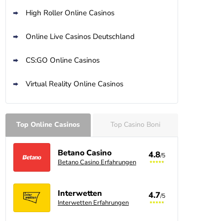
High Roller Online Casinos
Online Live Casinos Deutschland
CS:GO Online Casinos
Virtual Reality Online Casinos
Top Online Casinos
Top Casino Boni
Betano Casino
4.8
/5
Betano Casino Erfahrungen
Interwetten
4.7
/5
Interwetten Erfahrungen