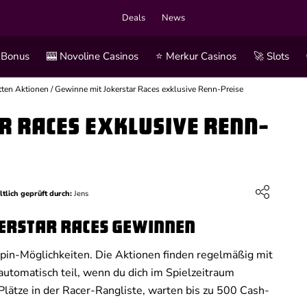
Deals
News
 Bonus
🎰 Novoline Casinos
⭐️ Merkur Casinos
🚀 Slots
tten Aktionen
/
Gewinne mit Jokerstar Races exklusive Renn-Preise
🥇 Beste Spielothek finden:
🎁 Beste Boni:
🎁 Spiele & Boni:
🎁 Spiele & Boni:
Top 15 Wettboni
🎰 Beliebte Slots:
r Races exklusive Renn-
01.
Neue Online Casinos
Casino mit Startguthaben
Novoline Spiele (Liste)
Merkur Spiele (Liste)
Betano Casino Bonus Code
Books & Bulls (Casinos, Bon
02.
Betano Bonus Code
Bester Online Casino Bonus
Casino Neukundenbonus
Novomatic Spiele (Liste)
Merkur Casino kostenlos spielen
Fruit Mania (Casinos, Bonus
ltlich geprüft durch:
03.
Jens
Interwetten Bonus Code
Casino mit 1 EUR Einzahlung
Casino Bestandskundenbonus
Novoline Casino kostenlos spielen
Merkur Casino Bonus ohne Einzahlung
Monopoly Slot (Casinos, Bo
04.
Bwin Bonus Code
okerstar Races gewinnen
Legale Online Casinos
Cashback Casino Bonus
Sofort: Novoline Casino 50 Freispiele
Merkur Spielautomaten Tricks
Book of Dead (Casinos, Bon
05.
bet-at-home Bonus Code
-Spin-Möglichkeiten. Die Aktionen finden regelmäßig mit
Online Casino Auszahlungsquote
Casino Willkommensbonus
Welches Novoline Spiel zahlt am besten?
Welches Merkur Spiel zahlt am besten?
Tizona (Casinos, Bonus, RTP
tomatisch teil, wenn du dich im Spielzeitraum
06.
NEO.bet Bonus Code
Online Casino Apps
 Plätze in der Racer-Rangliste, warten bis zu 500 Cash-