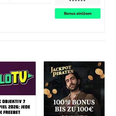
Bonus einlösen
Objektiv 7
iel 2026: Jede
€ Freebet