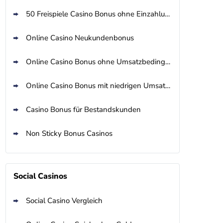
50 Freispiele Casino Bonus ohne Einzahlung
Online Casino Neukundenbonus
Online Casino Bonus ohne Umsatzbedingungen
Online Casino Bonus mit niedrigen Umsatzbedingungen
Casino Bonus für Bestandskunden
Non Sticky Bonus Casinos
Social Casinos
Social Casino Vergleich