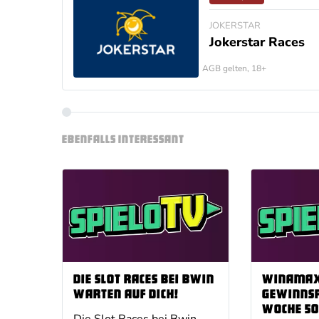
JOKERSTAR
Jokerstar Races
AGB gelten, 18+
EBENFALLS INTERESSANT
Die Slot Races bei Bwin
Winamax 
warten auf dich!
Gewinnsp
Woche 50
Die Slot Races bei Bwin