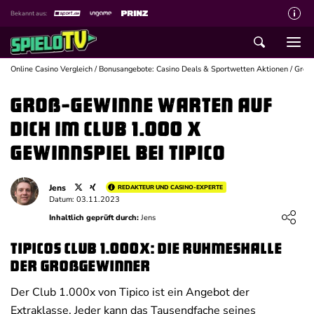
Bekannt aus:
Über spieloTV
Wie wir bewerten
Online Casino Vergleich
/
Bonusangebote: Casino Deals & Sportwetten Aktionen
/
Groß-
Die SpieloTV Crew
Groß-Gewinne warten auf
Datenschutzerklärung
dich im Club 1.000 x
Haftungsausschluss für Inhalte
Gewinnspiel bei Tipico
Affiliate Disclaimer
Jens
REDAKTEUR UND CASINO-EXPERTE
Schreiber gesucht
Datum: 03.11.2023
Loading ...
Inhaltlich geprüft durch:
Jens
Kontakt mit spieloTV
Spielsucht Hilfe
Tipicos Club 1.000x: Die Ruhmeshalle
der Großgewinner
Der Club 1.000x von Tipico ist ein Angebot der
Extraklasse. Jeder kann das Tausendfache seines