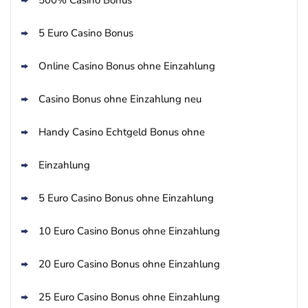
AGB gelten
5 Euro Casino Bonus
bet-at-home Bonus
4.6
/5
100% bis zu 100€
Online Casino Bonus ohne Einzahlung
AGB gelten
Casino Bonus ohne Einzahlung neu
Zum Casino Bonus Vergleich
Handy Casino Echtgeld Bonus ohne
Einzahlung
5 Euro Casino Bonus ohne Einzahlung
10 Euro Casino Bonus ohne Einzahlung
20 Euro Casino Bonus ohne Einzahlung
25 Euro Casino Bonus ohne Einzahlung