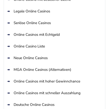
Legale Online Casinos
Seriöse Online Casinos
Online Casinos mit Echtgeld
Online Casino Liste
Neue Online Casinos
MGA Online Casinos (Alternativen)
Online Casinos mit hoher Gewinnchance
Online Casinos mit schneller Auszahlung
Deutsche Online Casinos