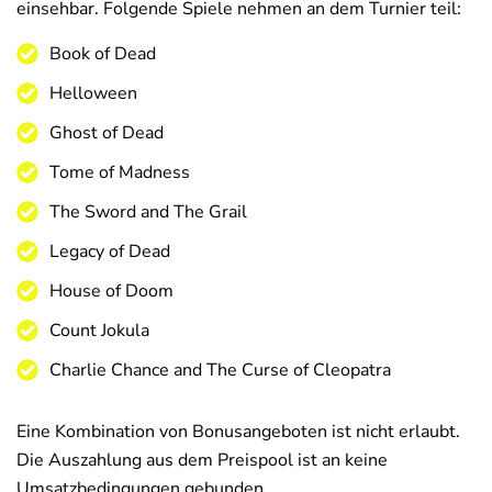
einsehbar. Folgende Spiele nehmen an dem Turnier teil:
Book of Dead
Helloween
Ghost of Dead
Tome of Madness
The Sword and The Grail
Legacy of Dead
House of Doom
Count Jokula
Charlie Chance and The Curse of Cleopatra
Eine Kombination von Bonusangeboten ist nicht erlaubt.
Die Auszahlung aus dem Preispool ist an keine
Umsatzbedingungen gebunden.