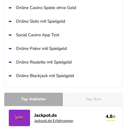
Online Casino Spiele ohne Geld
Online Slots mit Spielgeld
Social Casino App Test
Online Poker mit Spielgeld
Online Roulette mit Spielgeld
Online Blackjack mit Spielgeld
Top Anbieter
Top Boni
Jackpot.de
4.8
/5
Jackpot.de Erfahrungen