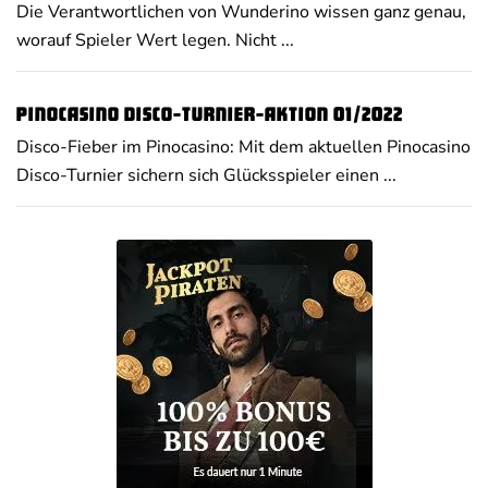
Die Verantwortlichen von Wunderino wissen ganz genau,
worauf Spieler Wert legen. Nicht ...
Pinocasino Disco-Turnier-Aktion 01/2022
Disco-Fieber im Pinocasino: Mit dem aktuellen Pinocasino
Disco-Turnier sichern sich Glücksspieler einen ...