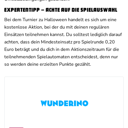
Expertentipp – Achte auf die Spielauswahl
Bei dem Turnier zu Halloween handelt es sich um eine
kostenlose Aktion, bei der du mit deinen regulären
Einsätzen teilnehmen kannst. Du solltest lediglich darauf
achten, dass dein Mindesteinsatz pro Spielrunde 0,20
Euro beträgt und du dich in dem Aktionszeitraum für die
teilnehmenden Spielautomaten entscheidest, denn nur
so werden deine erzielten Punkte gezählt.