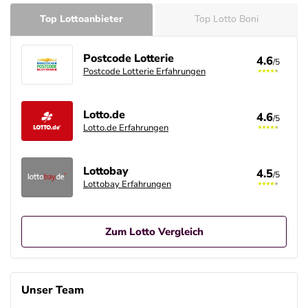
4.7
/5
5 Mio. Chips gratis
Top Lottoanbieter
Top Lotto Boni
AGB gelten
Postcode Lotterie
4.6
/5
Postcode Lotterie Erfahrungen
Lotto.de
4.6
/5
Lotto.de Erfahrungen
Lottobay
4.5
/5
Lottobay Erfahrungen
Zum Lotto Vergleich
Postcode Lotterie Bonus
4.6
/5
Tägliche Gewinnchance
Unser Team
AGB gelten