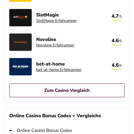
SlotMagie
4.7
/5
SlotMagie Erfahrungen
Novoline
4.6
/5
Novoline Erfahrungen
bet-at-home
4.6
/5
bet-at-home Erfahrungen
Zum Casino Vergleich
Betano Casino Bonus
4.8
/5
400% bis zu 80€
Online Casino Bonus Codes + Vergleiche
AGB gelten
Online Casino Bonus Codes
Interwetten Bonus