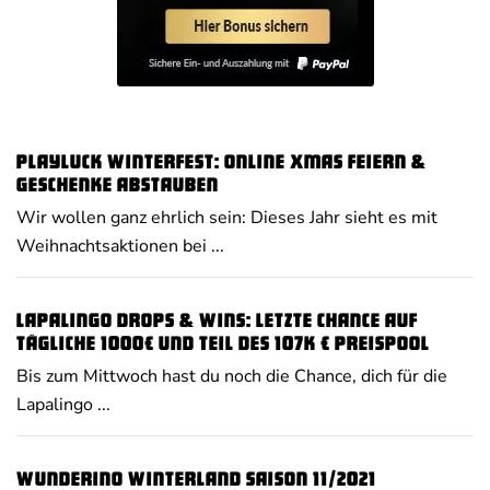
PlayLuck Winterfest: Online Xmas feiern &
Geschenke abstauben
Wir wollen ganz ehrlich sein: Dieses Jahr sieht es mit
Weihnachtsaktionen bei ...
Lapalingo Drops & Wins: Letzte Chance auf
tägliche 1000€ und Teil des 107k € Preispool
Bis zum Mittwoch hast du noch die Chance, dich für die
Lapalingo ...
Wunderino Winterland Saison 11/2021