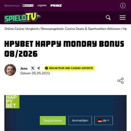
Bekannt aus:
Über spieloTV
Wie wir bewerten
Online Casino Vergleich
/
Bonusangebote: Casino Deals & Sportwetten Aktionen
/
HpyB
Die SpieloTV Crew
HpyBet Happy Monday Bonus
Datenschutzerklärung
08/2026
Haftungsausschluss für Inhalte
Jens
REDAKTEUR UND CASINO-EXPERTE
Affiliate Disclaimer
Datum: 05.05.2022
Loading ...
Schreiber gesucht
Kontakt mit spieloTV
Spielsucht Hilfe