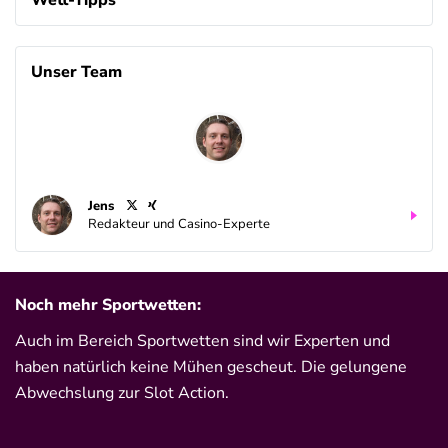
Wett-Tipps
Unser Team
Jens
Redakteur und Casino-Experte
Noch mehr Sportwetten:
Auch im Bereich Sportwetten sind wir Experten und
haben natürlich keine Mühen gescheut. Die gelungene
Abwechslung zur Slot Action.