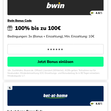
4.6
/5
Bwin Bonus Code
100% bis zu 100€
Bedingungen: 3x (Bonus + Einzahlung), Min. Einzahlung: 10€
Jetzt Bonus einlösen
18+. Suchtrisiko. Buwei.de. Offiziell Lizenziert (Whitelist). AGBs gelten. Teilnahme nur für
Neukunden. Mindesteinzahlung 10 €. Einzahlungs- und Bonusbetrag 3x in 90 Tagen einsetzen.
Mindestquote 1.7.
5.
4.6
/5