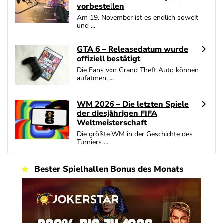
bet-at-home Bonus
vorbestellen
4.6
/5
100% bis zu 100€
Am 19. November ist es endlich soweit
AGB gelten
und ...
GTA 6 – Releasedatum wurde
Zum Casino Bonus Vergleich
offiziell bestätigt
Die Fans von Grand Theft Auto können
aufatmen, ...
WM 2026 – Die letzten Spiele
der diesjährigen FIFA
Weltmeisterschaft
Die größte WM in der Geschichte des
Turniers ...
Bester Spielhallen Bonus des Monats