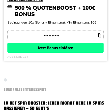
bet-at-home Bonus Code
500 % QUOTENBOOST + 100€
BONUS
Bedingungen: 10x (Bonus + Einzahlung), Min. Einzahlung: 10€
Jetzt Bonus einlösen
AGB gelten, 18+
EBENFALLS INTERESSANT
LV Bet Spin Booster: Jeden Monat neue LV Spins
kassieren – so geht’s