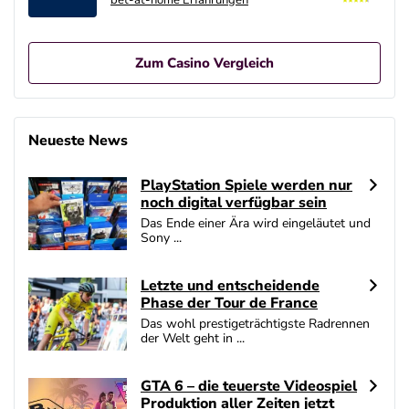
bet-at-home Erfahrungen
Zum Casino Vergleich
Betano Casino Bonus
4.8
/5
400% bis zu 80€
Neueste News
AGB gelten
PlayStation Spiele werden nur
Interwetten Bonus
noch digital verfügbar sein
4.7
/5
100% bis zu 100€
Das Ende einer Ära wird eingeläutet und
AGB gelten
Sony ...
SlotMagie Bonus
4.7
/5
50 Freispiele ohne Einzahlung
Letzte und entscheidende
Phase der Tour de France
AGB gelten
Das wohl prestigeträchtigste Radrennen
der Welt geht in ...
Novoline Bonus
4.6
/5
200 % Bonus + 10 Freispiele täglich
AGB gelten
GTA 6 – die teuerste Videospiel
Produktion aller Zeiten jetzt