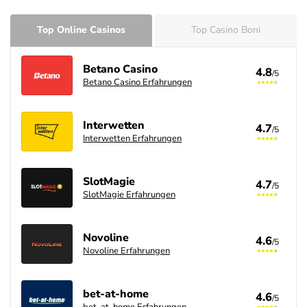
Top Online Casinos
Top Casino Boni
Betano Casino
4.8
/5
Betano Casino Erfahrungen
Interwetten
4.7
/5
Interwetten Erfahrungen
SlotMagie
4.7
/5
SlotMagie Erfahrungen
Novoline
4.6
/5
Novoline Erfahrungen
bet-at-home
4.6
/5