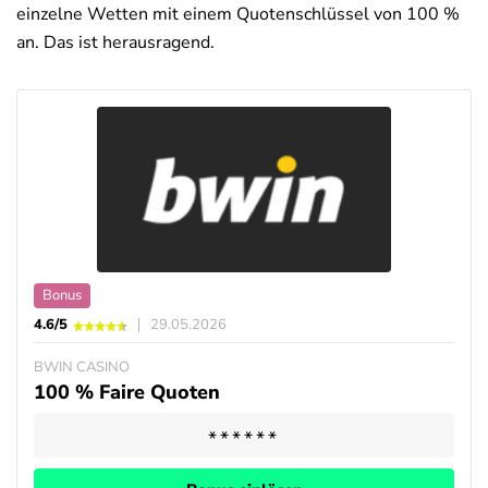
einzelne Wetten mit einem Quotenschlüssel von 100 %
an. Das ist herausragend.
Deals
News
Bonus
4.6/5
29.05.2026
BWIN CASINO
100 % Faire Quoten