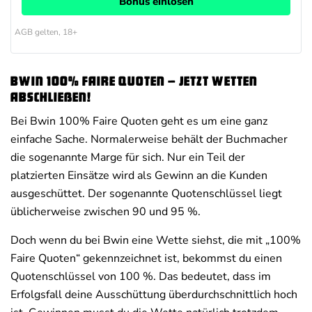
Bonus einlösen
AGB gelten, 18+
Bwin 100% Faire Quoten – jetzt Wetten
abschließen!
Bei Bwin 100% Faire Quoten geht es um eine ganz
einfache Sache. Normalerweise behält der Buchmacher
die sogenannte Marge für sich. Nur ein Teil der
platzierten Einsätze wird als Gewinn an die Kunden
ausgeschüttet. Der sogenannte Quotenschlüssel liegt
üblicherweise zwischen 90 und 95 %.
Doch wenn du bei Bwin eine Wette siehst, die mit „100%
Faire Quoten“ gekennzeichnet ist, bekommst du einen
Quotenschlüssel von 100 %. Das bedeutet, dass im
Erfolgsfall deine Ausschüttung überdurchschnittlich hoch