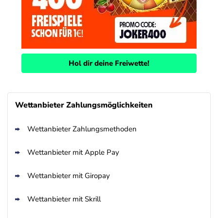
Hol dir deine Freiwette!
Wettanbieter Zahlungsmöglichkeiten
Wettanbieter Zahlungsmethoden
Wettanbieter mit Apple Pay
Wettanbieter mit Giropay
Wettanbieter mit Skrill