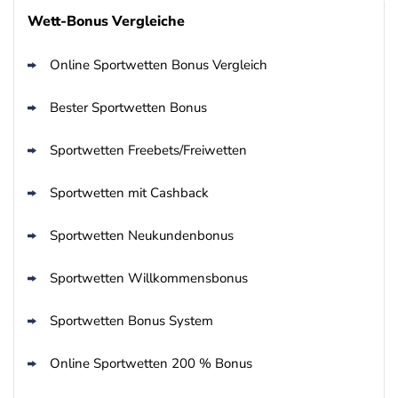
Wett-Bonus Vergleiche
Online Sportwetten Bonus Vergleich
Bester Sportwetten Bonus
Sportwetten Freebets/Freiwetten
Sportwetten mit Cashback
Sportwetten Neukundenbonus
Sportwetten Willkommensbonus
Sportwetten Bonus System
Online Sportwetten 200 % Bonus