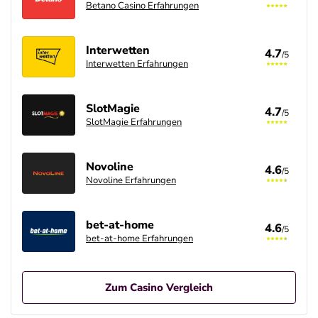
Betano Casino Erfahrungen
Interwetten
4.7
/5
Interwetten Erfahrungen
SlotMagie
4.7
/5
SlotMagie Erfahrungen
Novoline
4.6
/5
Novoline Erfahrungen
bet-at-home
4.6
/5
bet-at-home Erfahrungen
Zum Casino Vergleich