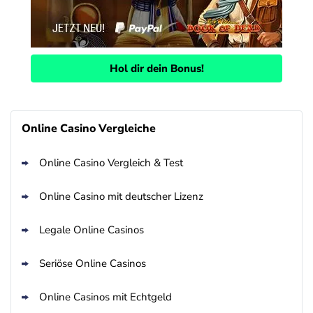
Hol dir dein Bonus!
Online Casino Vergleiche
Online Casino Vergleich & Test
Online Casino mit deutscher Lizenz
Legale Online Casinos
Seriöse Online Casinos
Online Casinos mit Echtgeld