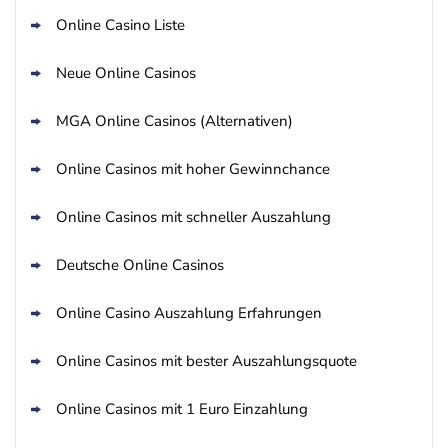
Online Casino Liste
Neue Online Casinos
MGA Online Casinos (Alternativen)
Online Casinos mit hoher Gewinnchance
Online Casinos mit schneller Auszahlung
Deutsche Online Casinos
Online Casino Auszahlung Erfahrungen
Online Casinos mit bester Auszahlungsquote
Online Casinos mit 1 Euro Einzahlung