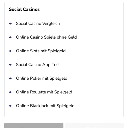
Social Casinos
Social Casino Vergleich
Online Casino Spiele ohne Geld
Online Slots mit Spielgeld
Social Casino App Test
Online Poker mit Spielgeld
Online Roulette mit Spielgeld
Online Blackjack mit Spielgeld