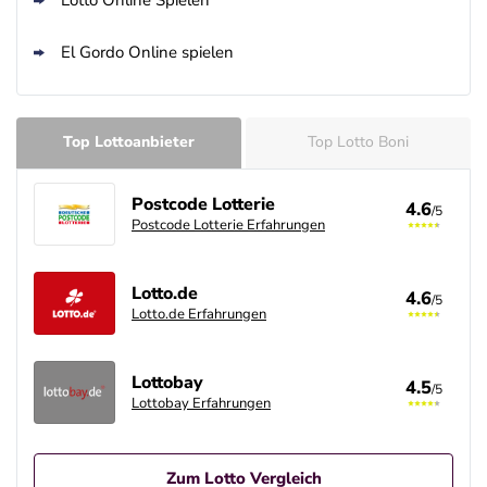
Lotto Online Spielen
Löwen Play Fun Bonus
4.8
/5
5.000 gratis LP-Münzen
El Gordo Online spielen
AGB gelten
Huuuge Casino Bonus
4.7
/5
5 Mio. Chips gratis
Top Lottoanbieter
Top Lotto Boni
AGB gelten
Postcode Lotterie
4.6
/5
Postcode Lotterie Erfahrungen
Lotto.de
4.6
/5
Lotto.de Erfahrungen
Lottobay
4.5
/5
Lottobay Erfahrungen
Zum Lotto Vergleich