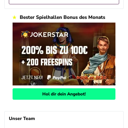
Postcode Lotterie Bonus
Bester Spielhallen Bonus des Monats
4.6
/5
Tägliche Gewinnchance
AGB gelten
Lotto.de Bonus
4.6
/5
Spielen beim Original
AGB gelten
Lottobay Bonus
4.5
/5
Unschlagbare Auswahl an Lotterien
AGB gelten
Hol dir dein Angebot!
Unser Team