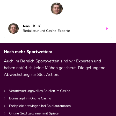
Jens
Redakteur und Casino-Experte
Noch mehr Sportwetten:
Auch im Bereich Sportwetten sind wir Experten und
haben natürlich keine Mühen gescheut. Die gelungene
Abwechslung zur Slot Action.
Verantwortungsvolles Spielen im Casino
Bonusjagd im Online Casino
Freispiele erzwingen bei Spielautomaten
Online Geld gewinnen mit Spielen