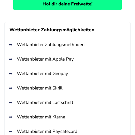
Hol dir deine Freiwette!
Wettanbieter Zahlungsmöglichkeiten
Wettanbieter Zahlungsmethoden
Wettanbieter mit Apple Pay
Wettanbieter mit Giropay
Wettanbieter mit Skrill
Wettanbieter mit Lastschrift
Wettanbieter mit Klarna
Wettanbieter mit Paysafecard