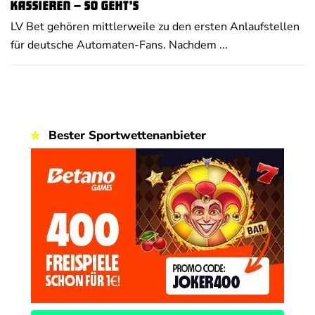
kassieren – so geht’s
LV Bet gehören mittlerweile zu den ersten Anlaufstellen
für deutsche Automaten-Fans. Nachdem ...
Bester Sportwettenanbieter