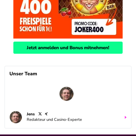
Jetzt anmelden und Bonus mitnehmen!
Unser Team
Jens
Redakteur und Casino-Experte