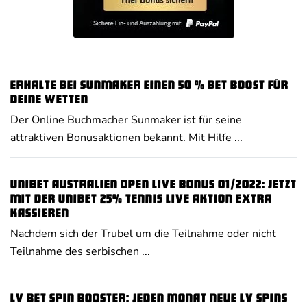
Erhalte bei Sunmaker einen 50 % Bet Boost für
deine Wetten
Der Online Buchmacher Sunmaker ist für seine
attraktiven Bonusaktionen bekannt. Mit Hilfe ...
Unibet Australien Open Live Bonus 01/2022: Jetzt
mit der Unibet 25% Tennis Live Aktion extra
kassieren
Nachdem sich der Trubel um die Teilnahme oder nicht
Teilnahme des serbischen ...
LV Bet Spin Booster: Jeden Monat neue LV Spins