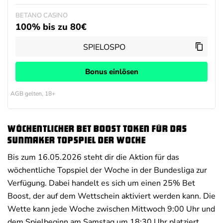
BETANO CASINO
100% bis zu 80€
Bonus einlösen
AGB gelten, 18+
Wöchentlicher Bet Boost Token für das
Sunmaker Topspiel der Woche
Bis zum 16.05.2026 steht dir die Aktion für das
wöchentliche Topspiel der Woche in der Bundesliga zur
Verfügung. Dabei handelt es sich um einen 25% Bet
Boost, der auf dem Wettschein aktiviert werden kann. Die
Wette kann jede Woche zwischen Mittwoch 9:00 Uhr und
dem Spielbeginn am Samstag um 18:30 Uhr platziert