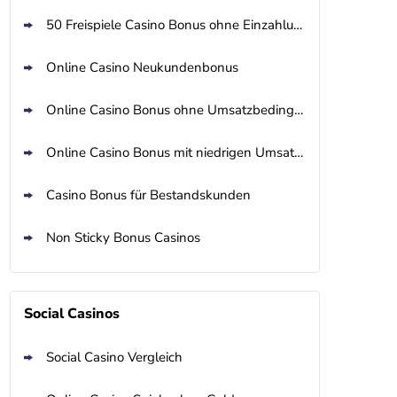
50 Freispiele Casino Bonus ohne Einzahlung
Online Casino Neukundenbonus
Online Casino Bonus ohne Umsatzbedingungen
Online Casino Bonus mit niedrigen Umsatzbedingungen
Casino Bonus für Bestandskunden
Non Sticky Bonus Casinos
Social Casinos
Social Casino Vergleich