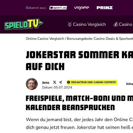
Bekannt aus:
🥇 Casino Vergleich
💰 Casino
Online Casino Vergleich
/
Bonusangebote: Casino Deals & Sportwe
Top10 Spielotheken
Top10 Spielotheken Bonus Codes
🥇 Casinos:
🥇 Casinos:
🎰 Weitere Spiele-Hersteller:
Top 15 Wettanbieter
Jokerstar Sommer Kal
01.
01.
01.
Novoline Casinos mit PayPal
Merkur Casinos mit PayPal
Gamomat Online Casinos
Betano Casino Erfahrungen
Betano Casino Bonus Code
Betano Casino Erfahrungen
auf dich
02.
02.
02.
Interwetten Erfahrungen
Interwetten Bonus Code
Betano Erfahrungen
Novoline Casinos mit Paysafe
Merkur Casinos mit Paysafe
NetEnt Online Casinos
Jens
REDAKTEUR UND CASINO-EXPERTE
03.
03.
03.
SlotMagie Erfahrungen
SlotMagie Bonus Code
Interwetten Erfahrungen
Inha
Novoline Casino Tricks
Merkur Casinos mit 5€ Einzahlung
Pragmatic Play Online Casinos
Datum: 05.07.2024
Loading ...
04.
04.
04.
Novoline Erfahrungen
Novoline Bonus Code
Bwin Erfahrungen
Freispiele, Match-Boni und
Novoline Casino Apps
Neue Merkur Casinos
Neueste Spielautomaten
Kalender beanspruchen
05.
05.
05.
bet-at-home Erfahrungen
bet-at-home Bonus Code
bet-at-home Erfahrungen
Book of Ra Deluxe Casinos
Merkur Casino Apps
Casinos & Slots mit hoher RTP
Wenn du jemand bist, der jedes Jahr den Online C
06.
06.
06.
Jokerstar Erfahrungen
Jokerstar Bonus Code
NEO.bet Erfahrungen
dich genau jetzt freuen. Jokerstar hat seinen hei