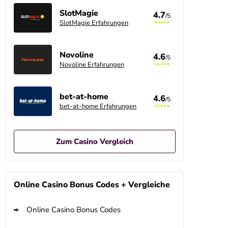
SlotMagie
4.7
/5
SlotMagie Erfahrungen
Novoline
4.6
/5
Novoline Erfahrungen
bet-at-home
4.6
/5
bet-at-home Erfahrungen
Zum Casino Vergleich
Betano Casino Bonus
4.8
/5
400% bis zu 80€
Online Casino Bonus Codes + Vergleiche
AGB gelten
Online Casino Bonus Codes
Interwetten Bonus
4.7
/5
100% bis zu 100€