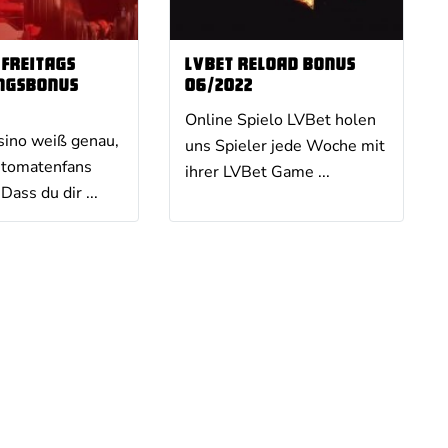
 Freitags
LVBet Reload Bonus
ngsbonus
06/2022
Online Spielo LVBet holen
ino weiß genau,
uns Spieler jede Woche mit
utomatenfans
ihrer LVBet Game ...
Dass du dir ...