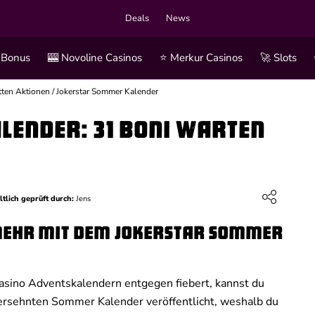
Deals
News
 Bonus
🎰 Novoline Casinos
⭐️ Merkur Casinos
🚀 Slots
tten Aktionen
/
Jokerstar Sommer Kalender
🥇 Beste Spielothek finden:
🎁 Beste Boni:
🎁 Spiele & Boni:
🎁 Spiele & Boni:
Top 15 Wettboni
🎰 Beliebte Slots:
ender: 31 Boni warten
01.
Neue Online Casinos
Casino mit Startguthaben
Novoline Spiele (Liste)
Merkur Spiele (Liste)
Betano Casino Bonus Code
Books & Bulls (Casinos, Bon
02.
Betano Bonus Code
Bester Online Casino Bonus
Casino Neukundenbonus
Novomatic Spiele (Liste)
Merkur Casino kostenlos spielen
Fruit Mania (Casinos, Bonus
ltlich geprüft durch:
03.
Jens
Interwetten Bonus Code
Casino mit 1 EUR Einzahlung
Casino Bestandskundenbonus
Novoline Casino kostenlos spielen
Merkur Casino Bonus ohne Einzahlung
Monopoly Slot (Casinos, Bo
04.
Bwin Bonus Code
 mehr mit dem Jokerstar Sommer
Legale Online Casinos
Cashback Casino Bonus
Sofort: Novoline Casino 50 Freispiele
Merkur Spielautomaten Tricks
Book of Dead (Casinos, Bon
05.
bet-at-home Bonus Code
Online Casino Auszahlungsquote
Casino Willkommensbonus
Welches Novoline Spiel zahlt am besten?
Welches Merkur Spiel zahlt am besten?
Tizona (Casinos, Bonus, RTP
asino Adventskalendern entgegen fiebert, kannst du
06.
NEO.bet Bonus Code
Online Casino Apps
ß ersehnten Sommer Kalender veröffentlicht, weshalb du