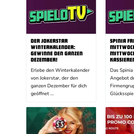
Der Jokerstar
Spinia Fr
Winterkalender:
Mittwoch
Gewinne den ganzen
Mittwoch
Dezember!
kassieren
Erlebe den Winterkalender
Das Spinia 
von Jokerstar, der den
Angebot d
ganzen Dezember für dich
Firmengrup
geöffnet ...
Glücksspiel