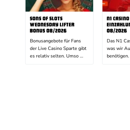
Sons of Slots
N1 Casino
Wednesday Lifter
Einzahlu
Bonus 08/2026
08/2026
Bonusangebote für Fans
Das N1 Cas
der Live Casino Sparte gibt
was wir A
es relativ selten. Umso ...
benötigen. 