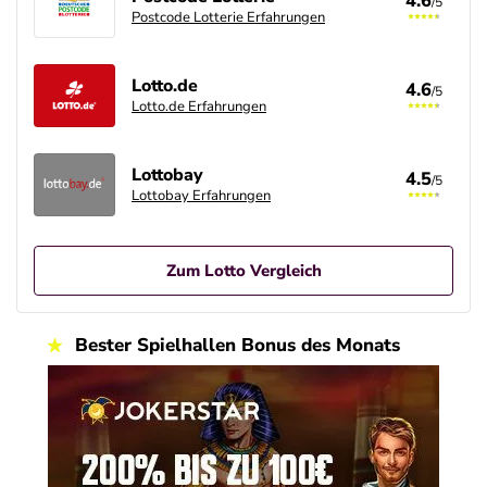
4.6
/5
Postcode Lotterie Erfahrungen
Lotto.de
4.6
/5
Lotto.de Erfahrungen
Lottobay
4.5
/5
Lottobay Erfahrungen
Zum Lotto Vergleich
Postcode Lotterie Bonus
Bester Spielhallen Bonus des Monats
4.6
/5
Tägliche Gewinnchance
AGB gelten
Lotto.de Bonus
4.6
/5
Spielen beim Original
AGB gelten