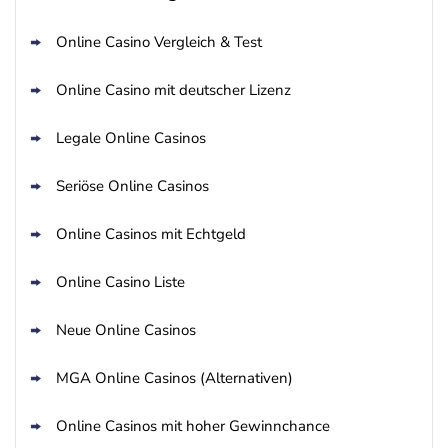
Online Casino Vergleich & Test
Online Casino mit deutscher Lizenz
Legale Online Casinos
Seriöse Online Casinos
Online Casinos mit Echtgeld
Online Casino Liste
Neue Online Casinos
MGA Online Casinos (Alternativen)
Online Casinos mit hoher Gewinnchance