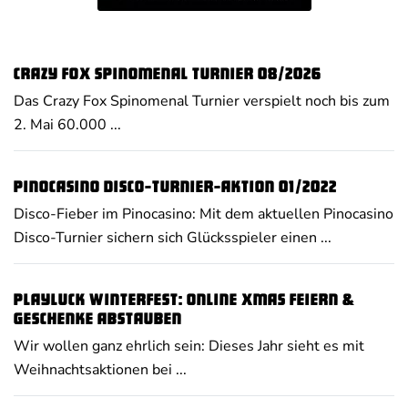
Crazy Fox Spinomenal Turnier 08/2026
Das Crazy Fox Spinomenal Turnier verspielt noch bis zum
2. Mai 60.000 ...
Pinocasino Disco-Turnier-Aktion 01/2022
Disco-Fieber im Pinocasino: Mit dem aktuellen Pinocasino
Disco-Turnier sichern sich Glücksspieler einen ...
PlayLuck Winterfest: Online Xmas feiern &
Geschenke abstauben
Wir wollen ganz ehrlich sein: Dieses Jahr sieht es mit
Weihnachtsaktionen bei ...