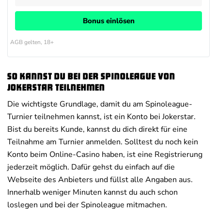
Bonus einlösen
AGB gelten, 18+
So kannst du bei der Spinoleague von
Jokerstar teilnehmen
Die wichtigste Grundlage, damit du am Spinoleague-
Turnier teilnehmen kannst, ist ein Konto bei Jokerstar.
Bist du bereits Kunde, kannst du dich direkt für eine
Teilnahme am Turnier anmelden. Solltest du noch kein
Konto beim Online-Casino haben, ist eine Registrierung
jederzeit möglich. Dafür gehst du einfach auf die
Webseite des Anbieters und füllst alle Angaben aus.
Innerhalb weniger Minuten kannst du auch schon
loslegen und bei der Spinoleague mitmachen.