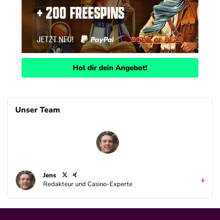
Lottobay Bonus
4.5
/5
Unschlagbare Auswahl an Lotterien
AGB gelten
Hol dir dein Angebot!
Unser Team
Jens
Redakteur und Casino-Experte