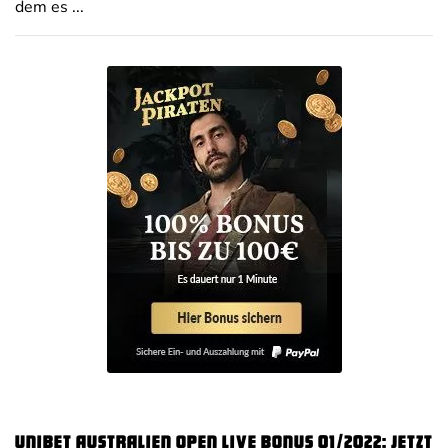
dem es ...
Unibet Australien Open Live Bonus 01/2022: Jetzt