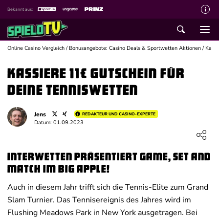
Bekannt aus:
Über spieloTV
Wie wir bewerten
Online Casino Vergleich
/
Bonusangebote: Casino Deals & Sportwetten Aktionen
/
Kassi
Die SpieloTV Crew
Kassiere 11€ Gutschein für
Datenschutzerklärung
deine Tenniswetten
Haftungsausschluss für Inhalte
Jens
REDAKTEUR UND CASINO-EXPERTE
Affiliate Disclaimer
Datum: 01.09.2023
Loading ...
Schreiber gesucht
Kontakt mit spieloTV
Interwetten präsentiert Game, Set and
Match im Big Apple!
Spielsucht Hilfe
Auch in diesem Jahr trifft sich die Tennis-Elite zum Grand
Slam Turnier. Das Tennisereignis des Jahres wird im
Flushing Meadows Park in New York ausgetragen. Bei