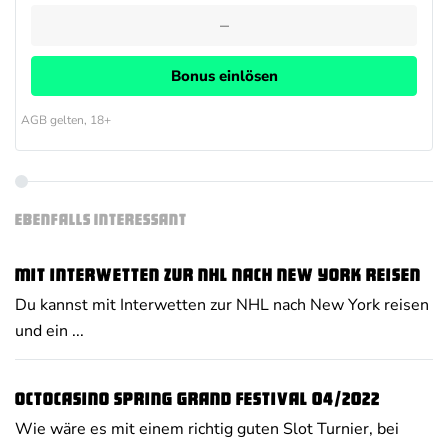
Bonus einlösen
AGB gelten, 18+
EBENFALLS INTERESSANT
Mit Interwetten zur NHL nach New York reisen
Du kannst mit Interwetten zur NHL nach New York reisen
und ein ...
Octocasino Spring Grand Festival 04/2022
Wie wäre es mit einem richtig guten Slot Turnier, bei