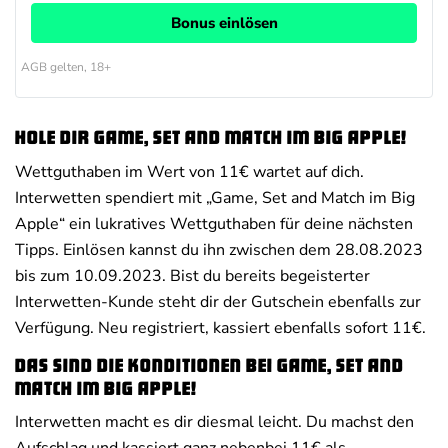
Bonus einlösen
AGB gelten, 18+
Hole dir Game, Set and Match im Big Apple!
Wettguthaben im Wert von 11€ wartet auf dich.
Interwetten spendiert mit „Game, Set and Match im Big
Apple“ ein lukratives Wettguthaben für deine nächsten
Tipps. Einlösen kannst du ihn zwischen dem 28.08.2023
bis zum 10.09.2023. Bist du bereits begeisterter
Interwetten-Kunde steht dir der Gutschein ebenfalls zur
Verfügung. Neu registriert, kassiert ebenfalls sofort 11€.
Das sind die Konditionen bei Game, Set and
Match im Big Apple!
Interwetten macht es dir diesmal leicht. Du machst den