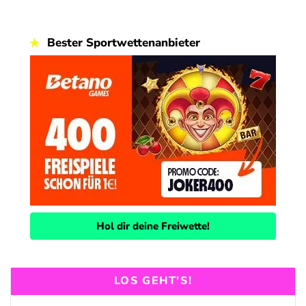
Bester Sportwettenanbieter
Hol dir deine Freiwette!
LOS GEHT'S!