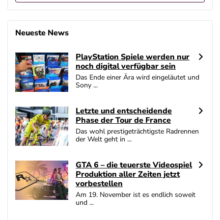
Betano Casino Bonus
4.8
/5
400% bis zu 80€
Neueste News
AGB gelten
PlayStation Spiele werden nur
Interwetten Bonus
noch digital verfügbar sein
4.7
/5
100% bis zu 100€
Das Ende einer Ära wird eingeläutet und
AGB gelten
Sony ...
SlotMagie Bonus
4.7
/5
50 Freispiele ohne Einzahlung
Letzte und entscheidende
Phase der Tour de France
AGB gelten
Das wohl prestigeträchtigste Radrennen
der Welt geht in ...
Novoline Bonus
4.6
/5
200 % Bonus + 10 Freispiele täglich
AGB gelten
GTA 6 – die teuerste Videospiel
Produktion aller Zeiten jetzt
bet-at-home Bonus
vorbestellen
4.6
/5
100% bis zu 100€
Am 19. November ist es endlich soweit
AGB gelten
und ...