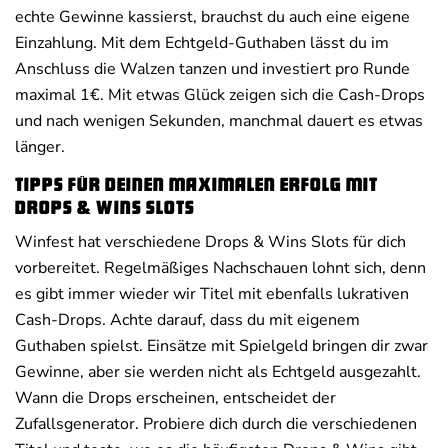
echte Gewinne kassierst, brauchst du auch eine eigene
Einzahlung. Mit dem Echtgeld-Guthaben lässt du im
Anschluss die Walzen tanzen und investiert pro Runde
maximal 1€. Mit etwas Glück zeigen sich die Cash-Drops
und nach wenigen Sekunden, manchmal dauert es etwas
länger.
Tipps für deinen maximalen Erfolg mit
Drops & Wins Slots
Winfest hat verschiedene Drops & Wins Slots für dich
vorbereitet. Regelmäßiges Nachschauen lohnt sich, denn
es gibt immer wieder wir Titel mit ebenfalls lukrativen
Cash-Drops. Achte darauf, dass du mit eigenem
Guthaben spielst. Einsätze mit Spielgeld bringen dir zwar
Gewinne, aber sie werden nicht als Echtgeld ausgezahlt.
Wann die Drops erscheinen, entscheidet der
Zufallsgenerator. Probiere dich durch die verschiedenen