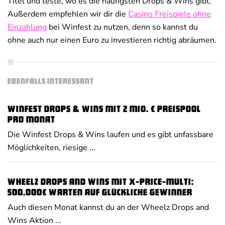
Titel und teste, wo es die häufigsten Drops & Wins gibt.
Außerdem empfehlen wir dir die
Casino Freispiele ohne
Einzahlung
bei Winfest zu nutzen, denn so kannst du
ohne auch nur einen Euro zu investieren richtig abräumen.
EBENFALLS INTERESSANT
Winfest Drops & Wins mit 2 Mio. € Preispool
pro Monat
Die Winfest Drops & Wins laufen und es gibt unfassbare
Möglichkeiten, riesige ...
Wheelz Drops and Wins mit X-Price-Multi:
500.000€ warten auf glückliche Gewinner
Auch diesen Monat kannst du an der Wheelz Drops and
Wins Aktion ...