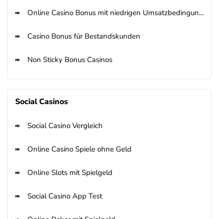
Online Casino Bonus mit niedrigen Umsatzbedingungen
Casino Bonus für Bestandskunden
Non Sticky Bonus Casinos
Social Casinos
Social Casino Vergleich
Online Casino Spiele ohne Geld
Online Slots mit Spielgeld
Social Casino App Test