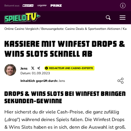
Bekannt aus:
Über spieloTV
Wie wir bewerten
Online Casino Vergleich
/
Bonusangebote: Casino Deals & Sportwetten Aktionen
/
Kassi
Die SpieloTV Crew
Kassiere mit Winfest Drops &
Datenschutzerklärung
Wins Slots schnell ab
Haftungsausschluss für Inhalte
Jens
REDAKTEUR UND CASINO-EXPERTE
Affiliate Disclaimer
Datum: 01.09.2023
Loading ...
Inhaltlich geprüft durch:
Jens
Schreiber gesucht
Kontakt mit spieloTV
Drops & Wins Slots bei Winfest bringen
Sekunden-Gewinne
Spielsucht Hilfe
Hier sicherst du dir viele Cash-Preise, die ganz zufällig
(„drop“) während deines Spiels fallen. Die Winfest Drops
& Wins Slots haben es in sich, denn die Auswahl ist groß.