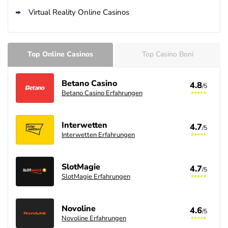
Virtual Reality Online Casinos
Top Online Casinos
Top Casino Boni
Betano Casino
4.8
/5
Betano Casino Erfahrungen
Interwetten
4.7
/5
Interwetten Erfahrungen
SlotMagie
4.7
/5
SlotMagie Erfahrungen
Novoline
4.6
/5
Novoline Erfahrungen