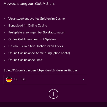
Abwechslung zur Slot Action.
Verantwortungsvolles Spielen im Casino
Bonusjagd im Online Casino
Freispiele erzwingen bei Spielautomaten
Online Geld gewinnen mit Spielen
Casino Risikoleiter: Hochdrücken Tricks
Online Casino ohne Anmeldung (ohne Konto)
Online Casino ohne Limit
SpieloTV.com ist in den folgenden Ländern verfügbar:
DE
Kassiere mit Winfest Drops & Wins Slots schnell ab
DE
DE