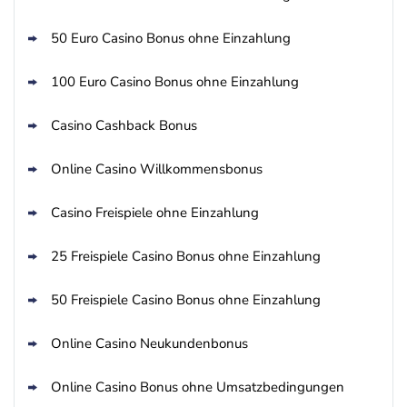
50 Euro Casino Bonus ohne Einzahlung
100 Euro Casino Bonus ohne Einzahlung
Casino Cashback Bonus
Online Casino Willkommensbonus
Casino Freispiele ohne Einzahlung
25 Freispiele Casino Bonus ohne Einzahlung
50 Freispiele Casino Bonus ohne Einzahlung
Online Casino Neukundenbonus
Online Casino Bonus ohne Umsatzbedingungen