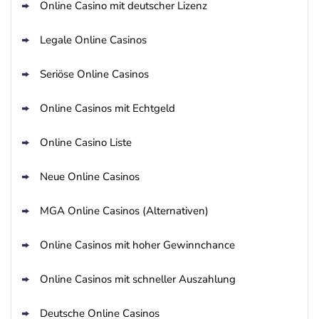
Online Casino mit deutscher Lizenz
Legale Online Casinos
Seriöse Online Casinos
Online Casinos mit Echtgeld
Online Casino Liste
Neue Online Casinos
MGA Online Casinos (Alternativen)
Online Casinos mit hoher Gewinnchance
Online Casinos mit schneller Auszahlung
Deutsche Online Casinos