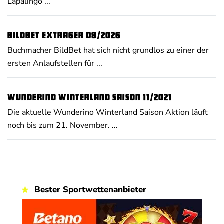
Lapalingo ...
BildBet Extra6er 08/2026
Buchmacher BildBet hat sich nicht grundlos zu einer der
ersten Anlaufstellen für ...
Wunderino Winterland Saison 11/2021
Die aktuelle Wunderino Winterland Saison Aktion läuft
noch bis zum 21. November. ...
Bester Sportwettenanbieter