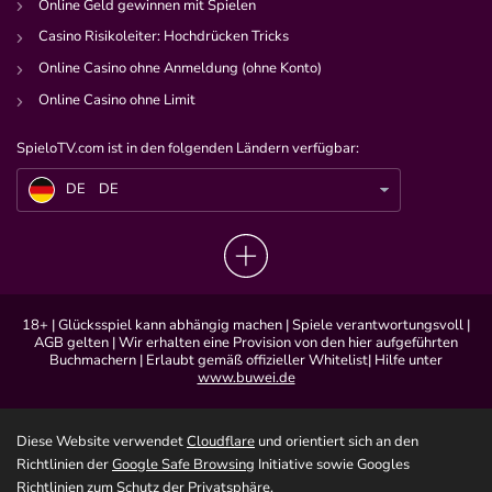
Online Geld gewinnen mit Spielen
Casino Risikoleiter: Hochdrücken Tricks
Online Casino ohne Anmeldung (ohne Konto)
Online Casino ohne Limit
SpieloTV.com ist in den folgenden Ländern verfügbar:
DE
Lapalingo Klub WM 2025 Tippspiel bringt bis zu 25.000 Treuepunkte
DE
DE
18+ | Glücksspiel kann abhängig machen | Spiele verantwortungsvoll |
AGB gelten | Wir erhalten eine Provision von den hier aufgeführten
Buchmachern | Erlaubt gemäß offizieller Whitelist| Hilfe unter
www.buwei.de
Diese Website verwendet
Cloudflare
und orientiert sich an den
Richtlinien der
Google Safe Browsing
Initiative sowie Googles
Richtlinien zum Schutz der Privatsphäre
.