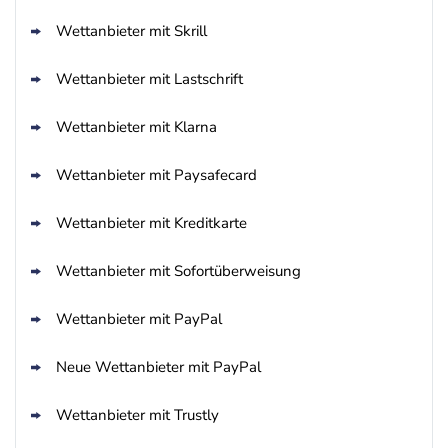
Wettanbieter mit Skrill
Wettanbieter mit Lastschrift
Wettanbieter mit Klarna
Wettanbieter mit Paysafecard
Wettanbieter mit Kreditkarte
Wettanbieter mit Sofortüberweisung
Wettanbieter mit PayPal
Neue Wettanbieter mit PayPal
Wettanbieter mit Trustly