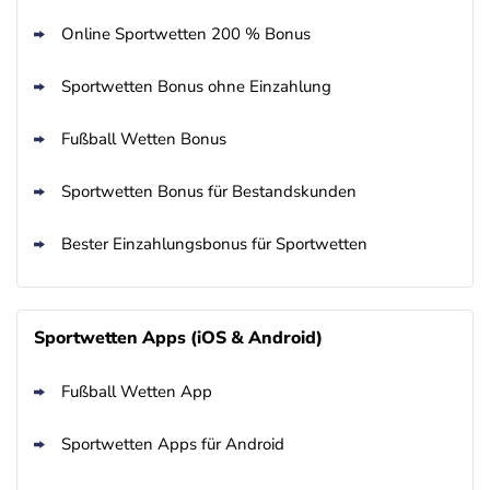
Online Sportwetten 200 % Bonus
Sportwetten Bonus ohne Einzahlung
Fußball Wetten Bonus
Sportwetten Bonus für Bestandskunden
Bester Einzahlungsbonus für Sportwetten
Sportwetten Apps (iOS & Android)
Fußball Wetten App
Sportwetten Apps für Android