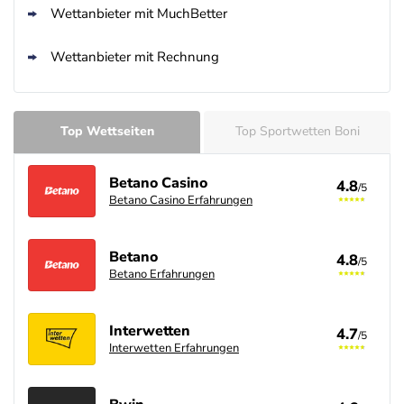
Wettanbieter mit MuchBetter
Wettanbieter mit Rechnung
Top Wettseiten
Top Sportwetten Boni
Betano Casino
4.8
/5
Betano Casino Erfahrungen
Betano
4.8
/5
Betano Erfahrungen
Interwetten
4.7
/5
Interwetten Erfahrungen