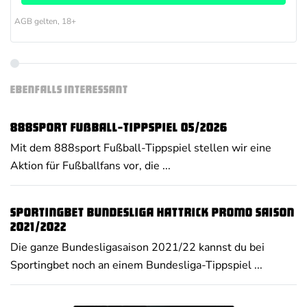
AGB gelten, 18+
EBENFALLS INTERESSANT
888sport Fußball-Tippspiel 05/2026
Mit dem 888sport Fußball-Tippspiel stellen wir eine
Aktion für Fußballfans vor, die ...
Sportingbet Bundesliga Hattrick Promo Saison
2021/2022
Die ganze Bundesligasaison 2021/22 kannst du bei
Sportingbet noch an einem Bundesliga-Tippspiel ...