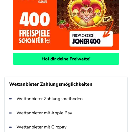
Hol dir deine Freiwette!
Wettanbieter Zahlungsmöglichkeiten
Wettanbieter Zahlungsmethoden
Wettanbieter mit Apple Pay
Wettanbieter mit Giropay