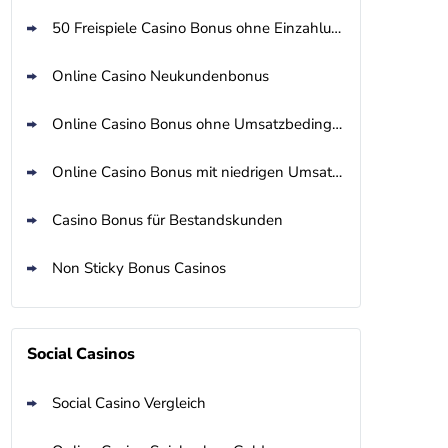
50 Freispiele Casino Bonus ohne Einzahlung
Online Casino Neukundenbonus
Online Casino Bonus ohne Umsatzbedingungen
Online Casino Bonus mit niedrigen Umsatzbedingungen
Casino Bonus für Bestandskunden
Non Sticky Bonus Casinos
Social Casinos
Social Casino Vergleich