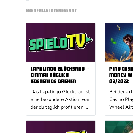
EBENFALLS INTERESSANT
Lapalingo Glücksrad –
Pino Casi
einmal täglich
Money Wh
kostenlos drehen
03/2022
Das Lapalingo Glücksrad ist
Bei der akt
eine besondere Aktion, von
Casino Pla
der du täglich profitieren ...
Wheel Akti