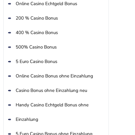
Online Casino Echtgeld Bonus
AGB gelten
SlotMagie Bonus
200 % Casino Bonus
50 Freispiele ohne
4.7
/5
Einzahlung
400 % Casino Bonus
AGB gelten
Novoline Bonus
500% Casino Bonus
200 % Bonus + 10
4.6
/5
Freispiele täglich
5 Euro Casino Bonus
AGB gelten
bet-at-home Bonus
Online Casino Bonus ohne Einzahlung
4.6
/5
100% bis zu 100€
AGB gelten
Casino Bonus ohne Einzahlung neu
Handy Casino Echtgeld Bonus ohne
Zum Casino Bonus Vergleich
Einzahlung
5 Euro Casino Bonus ohne Einzahlung