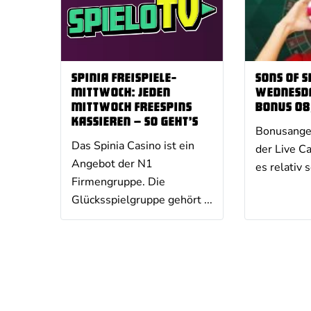
Spinia Freispiele-
Sons of S
Mittwoch: Jeden
Wednesda
Mittwoch Freespins
Bonus 08
kassieren – so geht’s
Bonusangeb
Das Spinia Casino ist ein
der Live Ca
Angebot der N1
es relativ 
Firmengruppe. Die
Glücksspielgruppe gehört ...