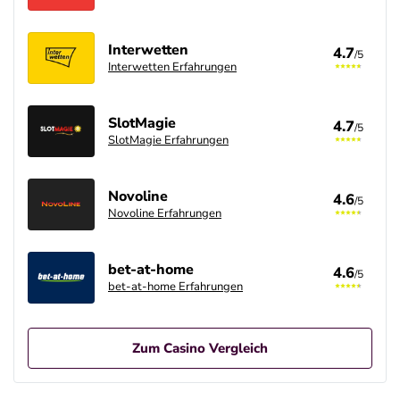
Interwetten
4.7
/5
Interwetten Erfahrungen
SlotMagie
4.7
/5
SlotMagie Erfahrungen
Novoline
4.6
/5
Novoline Erfahrungen
bet-at-home
4.6
/5
bet-at-home Erfahrungen
Zum Casino Vergleich