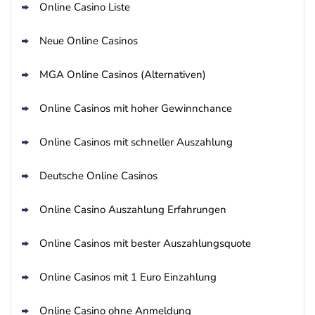
Online Casino Liste
Neue Online Casinos
MGA Online Casinos (Alternativen)
Online Casinos mit hoher Gewinnchance
Online Casinos mit schneller Auszahlung
Deutsche Online Casinos
Online Casino Auszahlung Erfahrungen
Online Casinos mit bester Auszahlungsquote
Online Casinos mit 1 Euro Einzahlung
Online Casino ohne Anmeldung