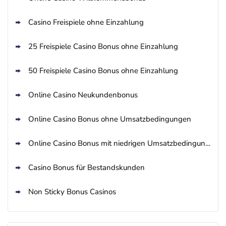
Casino Freispiele ohne Einzahlung
25 Freispiele Casino Bonus ohne Einzahlung
50 Freispiele Casino Bonus ohne Einzahlung
Online Casino Neukundenbonus
Online Casino Bonus ohne Umsatzbedingungen
Online Casino Bonus mit niedrigen Umsatzbedingungen
Casino Bonus für Bestandskunden
Non Sticky Bonus Casinos