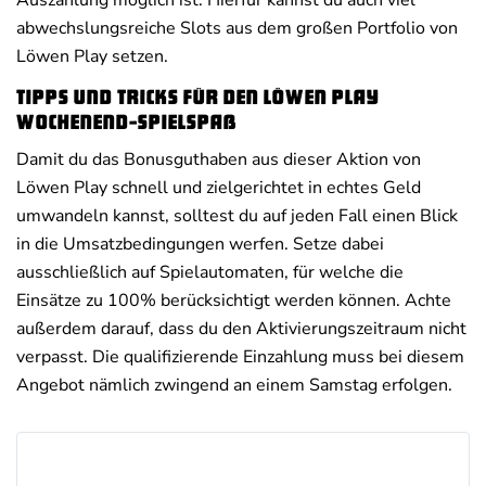
Auszahlung möglich ist. Hierfür kannst du auch viel
abwechslungsreiche Slots aus dem großen Portfolio von
Löwen Play setzen.
Tipps und Tricks für den Löwen Play
Wochenend-Spielspaß
Damit du das Bonusguthaben aus dieser Aktion von
Löwen Play schnell und zielgerichtet in echtes Geld
umwandeln kannst, solltest du auf jeden Fall einen Blick
in die Umsatzbedingungen werfen. Setze dabei
ausschließlich auf Spielautomaten, für welche die
Einsätze zu 100% berücksichtigt werden können. Achte
außerdem darauf, dass du den Aktivierungszeitraum nicht
verpasst. Die qualifizierende Einzahlung muss bei diesem
Angebot nämlich zwingend an einem Samstag erfolgen.