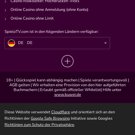
Casino Risikoleiter: Hochdrücken Tricks
Online Casino ohne Anmeldung (ohne Konto)
Online Casino ohne Limit
SpieloTV.com ist in den folgenden Ländern verfügbar:
DE
Löwen Play Wochenend-Spielspaß mit 50% Bonus nutzen
DE
DE
18+ | Glücksspiel kann abhängig machen | Spiele verantwortungsvoll |
AGB gelten | Wir erhalten eine Provision von den hier aufgeführten
Buchmachern | Erlaubt gemäß offizieller Whitelist| Hilfe unter
www.buwei.de
Diese Website verwendet
Cloudflare
und orientiert sich an den
Richtlinien der
Google Safe Browsing
Initiative sowie Googles
Richtlinien zum Schutz der Privatsphäre
.