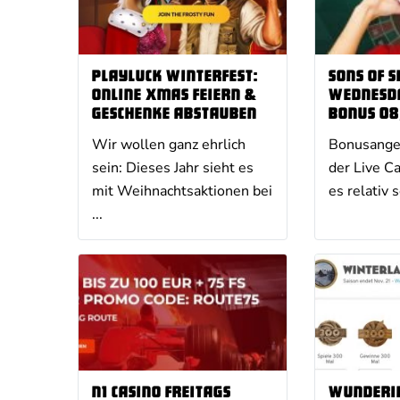
PlayLuck Winterfest:
Sons of S
Online Xmas feiern &
Wednesda
Geschenke abstauben
Bonus 08
Wir wollen ganz ehrlich
Bonusangeb
sein: Dieses Jahr sieht es
der Live Ca
mit Weihnachtsaktionen bei
es relativ 
...
N1 Casino Freitags
Wunderi