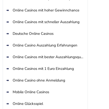
Online Casinos mit hoher Gewinnchance
Online Casinos mit schneller Auszahlung
Deutsche Online Casinos
Online Casino Auszahlung Erfahrungen
Online Casinos mit bester Auszahlungsquote
Online Casinos mit 1 Euro Einzahlung
Online Casino ohne Anmeldung
Mobile Online Casinos
Online Glücksspiel