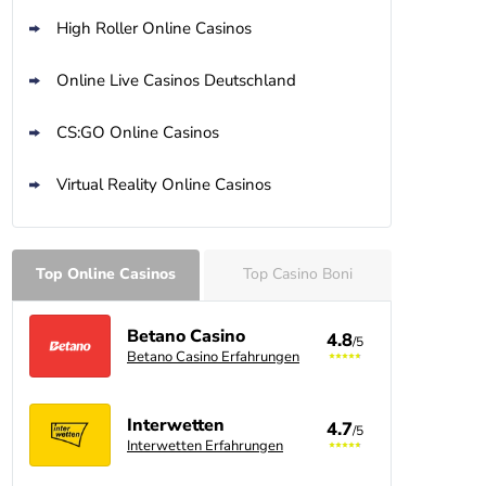
High Roller Online Casinos
Online Live Casinos Deutschland
CS:GO Online Casinos
Virtual Reality Online Casinos
Top Online Casinos
Top Casino Boni
Betano Casino
4.8
/5
Betano Casino Erfahrungen
Interwetten
4.7
/5
Interwetten Erfahrungen