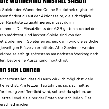
die Wunderino Kristall Saison
s Spieler der Wunderino Online Spielothek registriert
ben findest du auf der Aktionsseite, die sich täglich
der Rangliste zu qualifizieren, musst du im
nehmen. Die Einsatzlimits der AGB gelten auch bei den
ieren möchtest, und Jackpot-Spiele sind von der
l 2 oder mehr Spieler erreichen, dann wird die zeitliche
e jeweiligen Plätze zu ermitteln. Alle Gewinner werden
Geldpreise erfolgt spätestens am nächsten Werktag nach
n, bevor eine Auszahlung möglich ist.
nn sich lohnen
sicherzustellen, dass du auch wirklich möglichst viele
erreichst. Am letzten Tag lohnt es sich, schnell zu
orderung veröffentlicht wird, solltest du spielen, um
 letzte Level als einer der Ersten abzuschließen. Das
terschied machen.