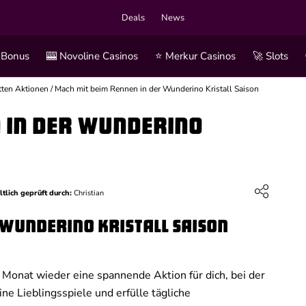
Deals
News
 Bonus
🎰 Novoline Casinos
⭐️ Merkur Casinos
🚀 Slots
tten Aktionen
/
Mach mit beim Rennen in der Wunderino Kristall Saison
🥇 Beste Spielothek finden:
🎁 Beste Boni:
🎁 Spiele & Boni:
🎁 Spiele & Boni:
Top 15 Wettboni
🎰 Beliebte Slots:
 in der Wunderino
01.
Neue Online Casinos
Casino mit Startguthaben
Novoline Spiele (Liste)
Merkur Spiele (Liste)
Betano Casino Bonus Code
Books & Bulls (Casinos, Bon
02.
Betano Bonus Code
Bester Online Casino Bonus
Casino Neukundenbonus
Novomatic Spiele (Liste)
Merkur Casino kostenlos spielen
Fruit Mania (Casinos, Bonus
ltlich geprüft durch:
03.
Christian
Interwetten Bonus Code
Casino mit 1 EUR Einzahlung
Casino Bestandskundenbonus
Novoline Casino kostenlos spielen
Merkur Casino Bonus ohne Einzahlung
Monopoly Slot (Casinos, Bo
04.
Bwin Bonus Code
 Wunderino Kristall Saison
Legale Online Casinos
Cashback Casino Bonus
Sofort: Novoline Casino 50 Freispiele
Merkur Spielautomaten Tricks
Book of Dead (Casinos, Bon
05.
bet-at-home Bonus Code
Online Casino Auszahlungsquote
Casino Willkommensbonus
Welches Novoline Spiel zahlt am besten?
Welches Merkur Spiel zahlt am besten?
Tizona (Casinos, Bonus, RTP
Monat wieder eine spannende Aktion für dich, bei der
06.
NEO.bet Bonus Code
Online Casino Apps
ne Lieblingsspiele und erfülle tägliche