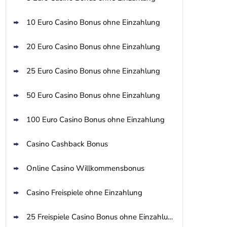
10 Euro Casino Bonus ohne Einzahlung
20 Euro Casino Bonus ohne Einzahlung
25 Euro Casino Bonus ohne Einzahlung
50 Euro Casino Bonus ohne Einzahlung
100 Euro Casino Bonus ohne Einzahlung
Casino Cashback Bonus
Online Casino Willkommensbonus
Casino Freispiele ohne Einzahlung
25 Freispiele Casino Bonus ohne Einzahlung