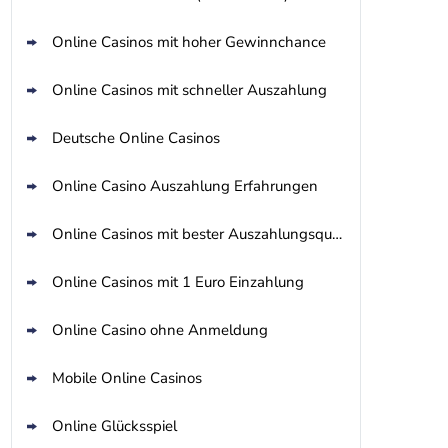
Online Casinos mit hoher Gewinnchance
Online Casinos mit schneller Auszahlung
Deutsche Online Casinos
Online Casino Auszahlung Erfahrungen
Online Casinos mit bester Auszahlungsquote
Online Casinos mit 1 Euro Einzahlung
Online Casino ohne Anmeldung
Mobile Online Casinos
Online Glücksspiel