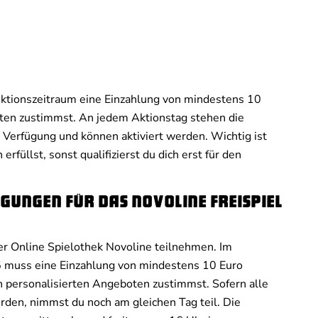
ktionszeitraum eine Einzahlung von mindestens 10
ten zustimmst. An jedem Aktionstag stehen die
 Verfügung und können aktiviert werden. Wichtig ist
rfüllst, sonst qualifizierst du dich erst für den
gungen für das Novoline Freispiel
der Online Spielothek Novoline teilnehmen. Im
5 muss eine Einzahlung von mindestens 10 Euro
n personalisierten Angeboten zustimmst. Sofern alle
rden, nimmst du noch am gleichen Tag teil. Die