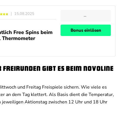
07.
Winamax Bonus Code
Online Casino Schnellste Auszahlung
08.
AdmiralBet Bonus Code
15.08.2025
Bestes Casino mit Pragmatic Slots
09.
Bet365 Bonus Code
Bestes Deutsches Online Casino
Bonus einlösen
lich Free Spins beim
10.
Betway Bonus Code
el Thermometer
Casino mit hoher Gewinnchance
11.
Sportwetten.de Bonus Code
Plinko Betrugsmasche
12.
WettArena Bonus Code
 Freirunden gibt es beim Novoline
13.
Sportingbet Bonus Code
14.
Tipwin Bonus Code
ttwoch und Freitag Freispiele sichern. Wie viele es
r an dem Tag klettert. Als Basis dient die Temperatur,
15.
DAZN BET Bonus Code
dem jeweiligen Aktionstag zwischen 12 Uhr und 18 Uhr