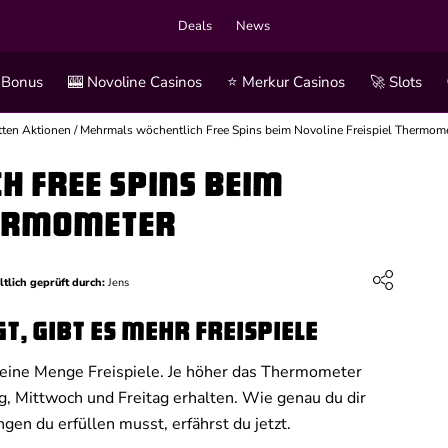
Deals
News
 Bonus
🎰 Novoline Casinos
⭐️ Merkur Casinos
🚀 Slots
tten Aktionen
/
Mehrmals wöchentlich Free Spins beim Novoline Freispiel Thermom
🥇 Beste Spielothek finden:
🎁 Beste Boni:
🎁 Spiele & Boni:
🎁 Spiele & Boni:
Top 15 Wettboni
🎰 Beliebte Slots:
 Free Spins beim
01.
Neue Online Casinos
Casino mit Startguthaben
Novoline Spiele (Liste)
Merkur Spiele (Liste)
Betano Casino Bonus Code
Books & Bulls (Casinos, Bon
hermometer
02.
Betano Bonus Code
Bester Online Casino Bonus
Casino Neukundenbonus
Novomatic Spiele (Liste)
Merkur Casino kostenlos spielen
Fruit Mania (Casinos, Bonus
ltlich geprüft durch:
03.
Jens
Interwetten Bonus Code
Casino mit 1 EUR Einzahlung
Casino Bestandskundenbonus
Novoline Casino kostenlos spielen
Merkur Casino Bonus ohne Einzahlung
Monopoly Slot (Casinos, Bo
04.
Bwin Bonus Code
, gibt es mehr Freispiele
Legale Online Casinos
Cashback Casino Bonus
Sofort: Novoline Casino 50 Freispiele
Merkur Spielautomaten Tricks
Book of Dead (Casinos, Bon
05.
bet-at-home Bonus Code
t eine Menge Freispiele. Je höher das Thermometer
Online Casino Auszahlungsquote
Casino Willkommensbonus
Welches Novoline Spiel zahlt am besten?
Welches Merkur Spiel zahlt am besten?
Tizona (Casinos, Bonus, RTP
g, Mittwoch und Freitag erhalten. Wie genau du dir
06.
NEO.bet Bonus Code
Online Casino Apps
gen du erfüllen musst, erfährst du jetzt.