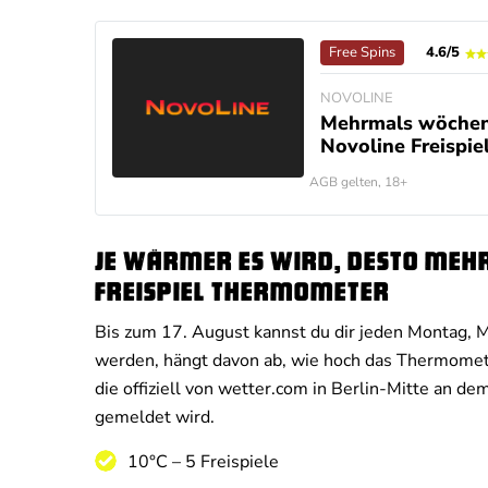
07.
07.
07.
Swiftspiele Erfahrungen
Swiftspiele Bonus Code
Winamax Erfahrungen
08.
08.
08.
Merkur Slots Erfahrungen
Merkur Slots Bonus Code
AdmiralBet Erfahrungen
Free Spins
4.6/5
09.
09.
09.
Luna Slots Erfahrungen
Luna Slots Bonus Code
Bet365 Erfahrungen
NOVOLINE
Mehrmals wöchent
10.
10.
10.
Löwen Play Erfahrungen
Löwen Play Bonus Code
Betway Erfahrungen
Novoline Freispi
AGB gelten, 18+
11.
11.
11.
Bwin Casino Erfahrungen
Bwin Casino Bonus Code
Sportwetten.de Erfahrungen
12.
12.
12.
LuckyLouis Erfahrungen
LuckyLouis Bonus Code
WettArena Erfahrungen
Je wärmer es wird, desto mehr
13.
13.
13.
Wunderino Erfahrungen
Wunderino Bonus Code
Sportingbet Erfahrungen
Freispiel Thermometer
14.
14.
14.
Knight Slots Erfahrungen
Knight Slots Bonus Code
Tipwin Erfahrungen
Bis zum 17. August kannst du dir jeden Montag, Mi
werden, hängt davon ab, wie hoch das Thermomete
15.
15.
15.
Wildz Erfahrungen
Wildz Bonus Code
DAZN BET Erfahrungen
die offiziell von wetter.com in Berlin-Mitte an 
gemeldet wird.
10°C – 5 Freispiele