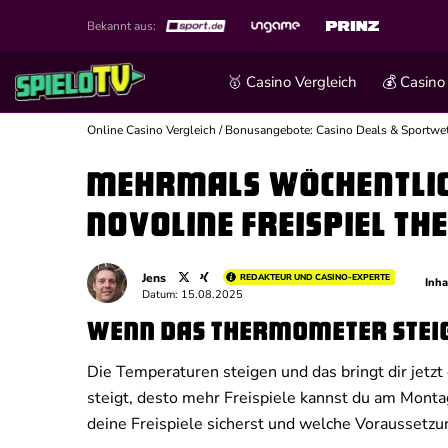
Bekannt aus:
🥇 Casino Vergleich
💰 Casino
Online Casino Vergleich
/
Bonusangebote: Casino Deals & Sportwe
Top10 Spielotheken
Top10 Spielotheken Bonus Codes
🥇 Casinos:
🥇 Casinos:
🎰 Weitere Spiele-Hersteller:
Top 15 Wettanbieter
Mehrmals wöchentlich
01.
01.
01.
Novoline Casinos mit PayPal
Merkur Casinos mit PayPal
Gamomat Online Casinos
Betano Casino Erfahrungen
Betano Casino Bonus Code
Betano Casino Erfahrungen
Novoline Freispiel T
02.
02.
02.
Interwetten Erfahrungen
Interwetten Bonus Code
Betano Erfahrungen
Novoline Casinos mit Paysafe
Merkur Casinos mit Paysafe
NetEnt Online Casinos
Jens
REDAKTEUR UND CASINO-EXPERTE
03.
03.
03.
SlotMagie Erfahrungen
SlotMagie Bonus Code
Interwetten Erfahrungen
Inha
Novoline Casino Tricks
Merkur Casinos mit 5€ Einzahlung
Pragmatic Play Online Casinos
Datum: 15.08.2025
Loading ...
04.
04.
04.
Novoline Erfahrungen
Novoline Bonus Code
Bwin Erfahrungen
Wenn das Thermometer steigt
Novoline Casino Apps
Neue Merkur Casinos
Neueste Spielautomaten
05.
05.
05.
bet-at-home Erfahrungen
bet-at-home Bonus Code
bet-at-home Erfahrungen
Die Temperaturen steigen und das bringt dir jetz
Book of Ra Deluxe Casinos
Merkur Casino Apps
Casinos & Slots mit hoher RTP
steigt, desto mehr Freispiele kannst du am Monta
06.
06.
06.
Jokerstar Erfahrungen
Jokerstar Bonus Code
NEO.bet Erfahrungen
deine Freispiele sicherst und welche Voraussetzun