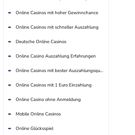
Online Casinos mit hoher Gewinnchance
Online Casinos mit schneller Auszahlung
Deutsche Online Casinos
Online Casino Auszahlung Erfahrungen
Online Casinos mit bester Auszahlungsquote
Online Casinos mit 1 Euro Einzahlung
Online Casino ohne Anmeldung
Mobile Online Casinos
Online Glücksspiel