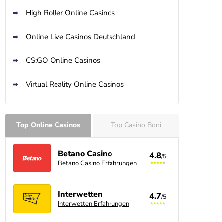
High Roller Online Casinos
Online Live Casinos Deutschland
CS:GO Online Casinos
Virtual Reality Online Casinos
Top Online Casinos
Top Casino Boni
Betano Casino
4.8
/5
Betano Casino Erfahrungen
Interwetten
4.7
/5
Interwetten Erfahrungen