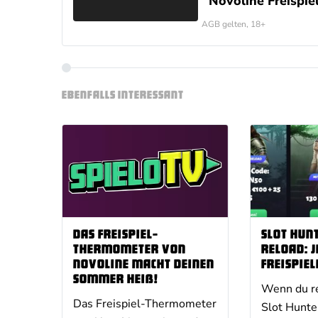
Novoline Freispi
AGB gelten, 18+
EBENFALLS INTERESSANT
Das Freispiel-
Slot Hun
Thermometer von
Reload: J
NovoLine macht deinen
Freispiel
Sommer heiß!
Wenn du r
Das Freispiel-Thermometer
Slot Hunte