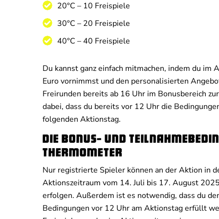
20°C – 10 Freispiele
30°C – 20 Freispiele
40°C – 40 Freispiele
Du kannst ganz einfach mitmachen, indem du im A
Euro vornimmst und den personalisierten Angebo
Freirunden bereits ab 16 Uhr im Bonusbereich zur
dabei, dass du bereits vor 12 Uhr die Bedingungen e
folgenden Aktionstag.
Die Bonus- und Teilnahmebedin
Thermometer
Nur registrierte Spieler können an der Aktion in 
Aktionszeitraum vom 14. Juli bis 17. August 202
erfolgen. Außerdem ist es notwendig, dass du de
Bedingungen vor 12 Uhr am Aktionstag erfüllt we