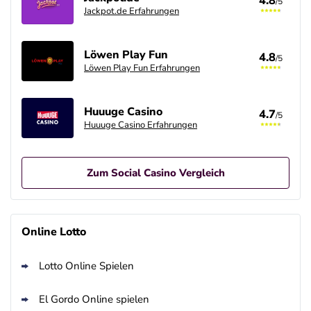
4.8
/5
Jackpot.de Erfahrungen
Löwen Play Fun
4.8
/5
Löwen Play Fun Erfahrungen
Huuuge Casino
4.7
/5
Huuuge Casino Erfahrungen
Zum Social Casino Vergleich
Jackpot.de Bonus
4.8
/5
Täglich Hunderttausende Chips gratis
Online Lotto
AGB gelten
Lotto Online Spielen
Löwen Play Fun Bonus
4.8
/5
5.000 gratis LP-Münzen
El Gordo Online spielen
AGB gelten