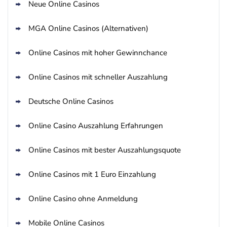
Neue Online Casinos
MGA Online Casinos (Alternativen)
Online Casinos mit hoher Gewinnchance
Online Casinos mit schneller Auszahlung
Deutsche Online Casinos
Online Casino Auszahlung Erfahrungen
Online Casinos mit bester Auszahlungsquote
Online Casinos mit 1 Euro Einzahlung
Online Casino ohne Anmeldung
Mobile Online Casinos