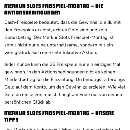
Merkur Slots Freispiel-Montag – die
Aktionsbedingungen
Cash-Freispiele bedeutet, dass die Gewinne, die du mit
den Freespins erzielst, echtes Geld sind und kein
Bonusbetrag. Der Merkur Slots Freispiel-Montag ist
somit nicht nur eine unterhaltsame, sondern mit ein
wenig Glück auch eine sehr lukrative Aktion.
Jeder Kunde kann die 25 Freispiele nur ein einziges Mal
gewinnen. In den Aktionsbedingungen gibt es keinen
Mindestbetrag für die Einzahlung. Du benötigst allerdings
Geld auf dem Konto, um den Gewinn zu erzielen. Wie viel
Geld du einsetzen musst, hängt am Ende nur von deinem
persönlichen Glück ab.
Merkur Slots Freispiel-Montag – unsere
Tipps
Der Merkur Slots Freispiel-Montag ist eine schicke und