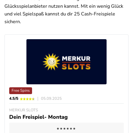
Glücksspielanbieter nutzen kannst. Mit ein wenig Glück
und viel Spielspaß kannst du dir 25 Cash-Freispiele
Deals
News
sichern.
Free Spins
4.5/5
05.09.2025
MERKUR SLOTS
Dein Freispiel- Montag