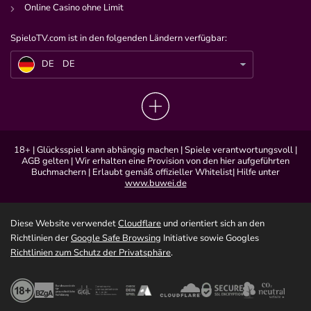
Online Casino ohne Limit
SpieloTV.com ist in den folgenden Ländern verfügbar:
DE
Merkur Slots Freispiel-Montag – 25 Cash-Freispiele gewinnen
DE
DE
18+ | Glücksspiel kann abhängig machen | Spiele verantwortungsvoll |
AGB gelten | Wir erhalten eine Provision von den hier aufgeführten
Buchmachern | Erlaubt gemäß offizieller Whitelist| Hilfe unter
www.buwei.de
Diese Website verwendet
Cloudflare
und orientiert sich an den
Richtlinien der
Google Safe Browsing
Initiative sowie Googles
Richtlinien zum Schutz der Privatsphäre
.
Freispiele