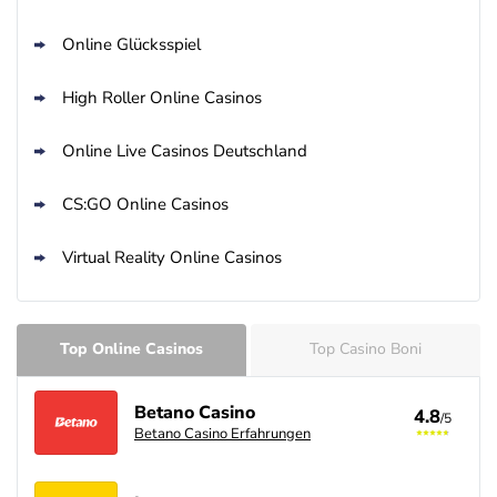
Online Glücksspiel
High Roller Online Casinos
Online Live Casinos Deutschland
CS:GO Online Casinos
Virtual Reality Online Casinos
Top Online Casinos
Top Casino Boni
Betano Casino
4.8
/5
Betano Casino Erfahrungen