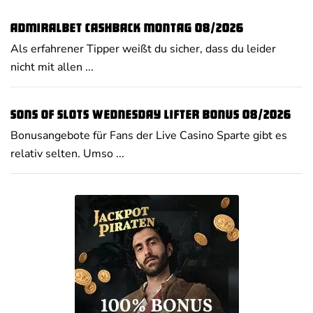
Admiralbet Cashback Montag 08/2026
Als erfahrener Tipper weißt du sicher, dass du leider
nicht mit allen ...
Sons of Slots Wednesday Lifter Bonus 08/2026
Bonusangebote für Fans der Live Casino Sparte gibt es
relativ selten. Umso ...