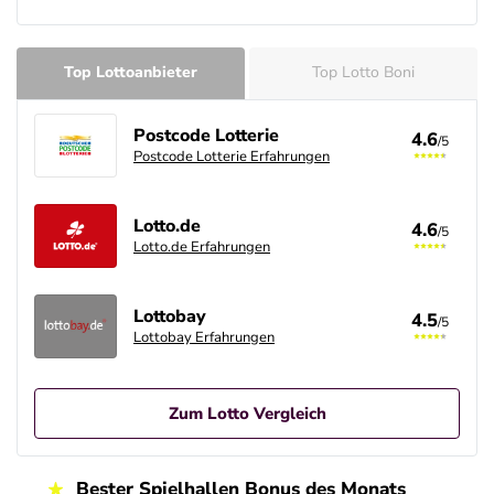
Huuuge Casino Bonus
4.7
/5
5 Mio. Chips gratis
Top Lottoanbieter
Top Lotto Boni
AGB gelten
Postcode Lotterie
4.6
/5
Postcode Lotterie Erfahrungen
Lotto.de
4.6
/5
Lotto.de Erfahrungen
Lottobay
4.5
/5
Lottobay Erfahrungen
Zum Lotto Vergleich
Postcode Lotterie Bonus
Bester Spielhallen Bonus des Monats