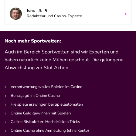
Jens
Redakteur und Casino-Experte
Noch mehr Sportwetten:
Auch im Bereich Sportwetten sind wir Experten und
haben natürlich keine Mühen gescheut. Die gelungene
Abwechslung zur Slot Action.
Verantwortungsvolles Spielen im Casino
Bonusjagd im Online Casino
Freispiele erzwingen bei Spielautomaten
Online Geld gewinnen mit Spielen
Casino Risikoleiter: Hochdrücken Tricks
Online Casino ohne Anmeldung (ohne Konto)