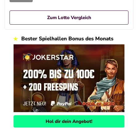
Zum Lotto Vergleich
Postcode Lotterie Bonus
Bester Spielhallen Bonus des Monats
4.6
/5
Tägliche Gewinnchance
AGB gelten
Lotto.de Bonus
4.6
/5
Spielen beim Original
AGB gelten
Lottobay Bonus
4.5
/5
Unschlagbare Auswahl an Lotterien
AGB gelten
Hol dir dein Angebot!