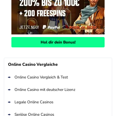
Hol dir dein Bonus!
Online Casino Vergleiche
Online Casino Vergleich & Test
Online Casino mit deutscher Lizenz
Legale Online Casinos
Seriöse Online Casinos