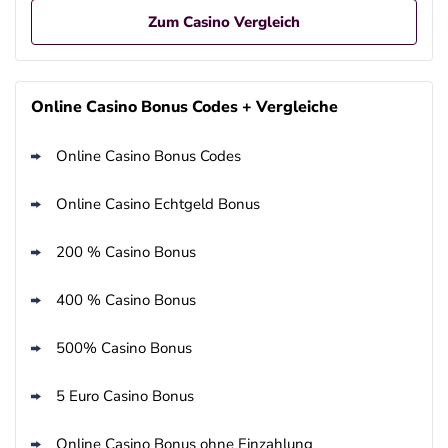
Zum Casino Vergleich
Betano Casino Bonus
4.8
/5
400% bis zu 80€
Online Casino Bonus Codes + Vergleiche
AGB gelten
Online Casino Bonus Codes
Interwetten Bonus
4.7
/5
100% bis zu 100€
Online Casino Echtgeld Bonus
AGB gelten
SlotMagie Bonus
200 % Casino Bonus
4.7
/5
50 Freispiele ohne Einzahlung
AGB gelten
400 % Casino Bonus
Novoline Bonus
4.6
/5
200 % Bonus + 10 Freispiele täglich
500% Casino Bonus
AGB gelten
5 Euro Casino Bonus
bet-at-home Bonus
4.6
/5
100% bis zu 100€
Online Casino Bonus ohne Einzahlung