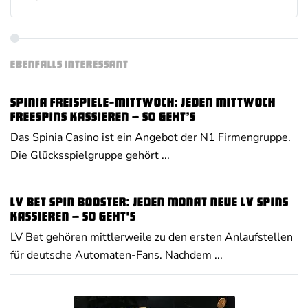
EBENFALLS INTERESSANT
Spinia Freispiele-Mittwoch: Jeden Mittwoch
Freespins kassieren – so geht’s
Das Spinia Casino ist ein Angebot der N1 Firmengruppe.
Die Glücksspielgruppe gehört ...
LV Bet Spin Booster: Jeden Monat neue LV Spins
kassieren – so geht’s
LV Bet gehören mittlerweile zu den ersten Anlaufstellen
für deutsche Automaten-Fans. Nachdem ...