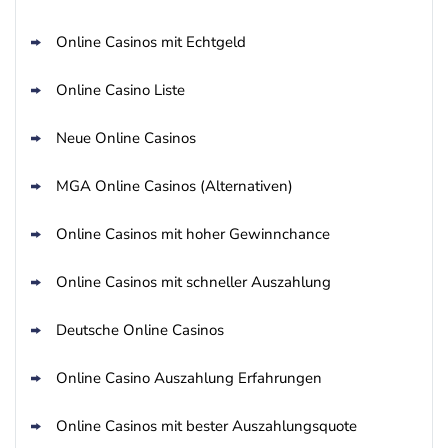
Online Casinos mit Echtgeld
Online Casino Liste
Neue Online Casinos
MGA Online Casinos (Alternativen)
Online Casinos mit hoher Gewinnchance
Online Casinos mit schneller Auszahlung
Deutsche Online Casinos
Online Casino Auszahlung Erfahrungen
Online Casinos mit bester Auszahlungsquote