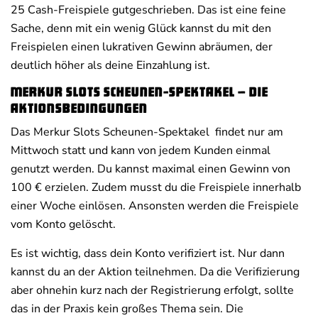
25 Cash-Freispiele gutgeschrieben. Das ist eine feine
Sache, denn mit ein wenig Glück kannst du mit den
Freispielen einen lukrativen Gewinn abräumen, der
deutlich höher als deine Einzahlung ist.
Merkur Slots Scheunen-Spektakel – die
Aktionsbedingungen
Das Merkur Slots Scheunen-Spektakel findet nur am
Mittwoch statt und kann von jedem Kunden einmal
genutzt werden. Du kannst maximal einen Gewinn von
100 € erzielen. Zudem musst du die Freispiele innerhalb
einer Woche einlösen. Ansonsten werden die Freispiele
vom Konto gelöscht.
Es ist wichtig, dass dein Konto verifiziert ist. Nur dann
kannst du an der Aktion teilnehmen. Da die Verifizierung
aber ohnehin kurz nach der Registrierung erfolgt, sollte
das in der Praxis kein großes Thema sein. Die