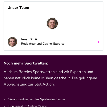
Unser Team
Jens
Redakteur und Casino-Experte
Noch mehr Sportwetten:
Auch im Bereich Sportwetten sind wir Experten und
haben natürlich keine Mühen gescheut. Die gelungene
Abwechslung zur Slot Action.
Verantwortungsvolles Spielen im Casino
Bonusjagd im Online Casino