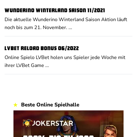
Wunderino Winterland Saison 11/2021
Die aktuelle Wunderino Winterland Saison Aktion läuft
noch bis zum 21. November. ...
LVBet Reload Bonus 06/2022
Online Spielo LVBet holen uns Spieler jede Woche mit
ihrer LVBet Game ...
Beste Online Spielhalle