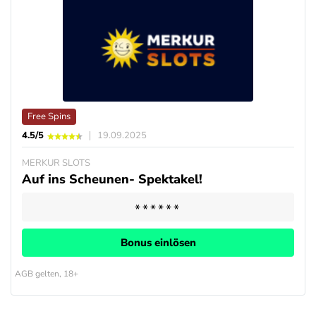
Deals
News
Free Spins
4.5/5
19.09.2025
MERKUR SLOTS
Auf ins Scheunen- Spektakel!
Bonus einlösen
AGB gelten, 18+