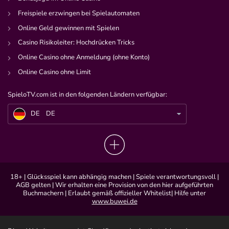
Freispiele erzwingen bei Spielautomaten
Online Geld gewinnen mit Spielen
Casino Risikoleiter: Hochdrücken Tricks
Online Casino ohne Anmeldung (ohne Konto)
Online Casino ohne Limit
SpieloTV.com ist in den folgenden Ländern verfügbar:
DE
Merkur Slots Scheunen-Spektakel – 25 Cash-Freispiele abräumen
DE
DE
18+ | Glücksspiel kann abhängig machen | Spiele verantwortungsvoll |
AGB gelten | Wir erhalten eine Provision von den hier aufgeführten
Buchmachern | Erlaubt gemäß offizieller Whitelist| Hilfe unter
www.buwei.de