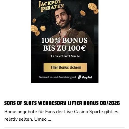
Sons of Slots Wednesday Lifter Bonus 08/2026
Bonusangebote für Fans der Live Casino Sparte gibt es
relativ selten. Umso ...