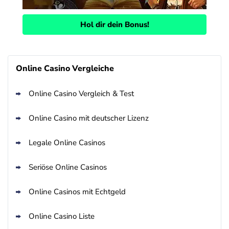
Hol dir dein Bonus!
Online Casino Vergleiche
Online Casino Vergleich & Test
Online Casino mit deutscher Lizenz
Legale Online Casinos
Seriöse Online Casinos
Online Casinos mit Echtgeld
Online Casino Liste