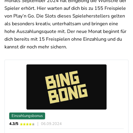
Monats September 2024 hat BingBong die Wünsche der
Spieler erhört. Hier warten auf dich bis zu 155 Freispiele
von Play’n Go. Die Slots dieses Spieleherstellers gelten
Deals
News
als besonders kreativ, unterhaltsam und bringen eine
hohe Auszahlungsquote mit. Der neue Monat beginnt für
dich bereits mit 15 Freispielen ohne Einzahlung und du
kannst dir noch mehr sichern.
Einzahlungsbonus
4.3/5
06.09.2024