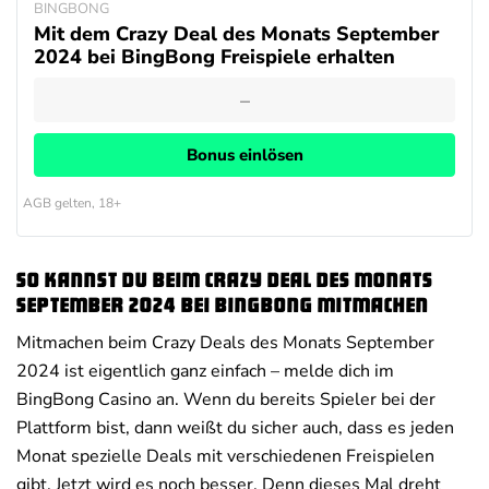
BINGBONG
Mit dem Crazy Deal des Monats September
2024 bei BingBong Freispiele erhalten
Bonus einlösen
AGB gelten, 18+
So kannst du beim Crazy Deal des Monats
September 2024 bei BingBong mitmachen
Mitmachen beim Crazy Deals des Monats September
2024 ist eigentlich ganz einfach – melde dich im
BingBong Casino an. Wenn du bereits Spieler bei der
Plattform bist, dann weißt du sicher auch, dass es jeden
Monat spezielle Deals mit verschiedenen Freispielen
gibt. Jetzt wird es noch besser. Denn dieses Mal dreht