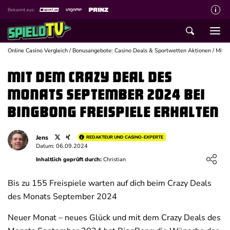
Bekannt aus:
Über spieloTV
Wie wir bewerten
Online Casino Vergleich
/
Bonusangebote: Casino Deals & Sportwetten Aktionen
/
Mit d
Die SpieloTV Crew
Mit dem Crazy Deal des
Datenschutzerklärung
Monats September 2024 bei
Haftungsausschluss für Inhalte
BingBong Freispiele erhalten
Affiliate Disclaimer
Jens
REDAKTEUR UND CASINO-EXPERTE
Schreiber gesucht
Datum: 06.09.2024
Loading ...
Inhaltlich geprüft durch:
Christian
Kontakt mit spieloTV
Spielsucht Hilfe
Bis zu 155 Freispiele warten auf dich beim Crazy Deals
des Monats September 2024
Neuer Monat – neues Glück und mit dem Crazy Deals des