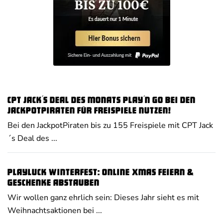
CPT Jack´s Deal des Monats Play´n Go bei den
JackpotPiraten für Freispiele nutzen!
Bei den JackpotPiraten bis zu 155 Freispiele mit CPT Jack
´s Deal des ...
PlayLuck Winterfest: Online Xmas feiern &
Geschenke abstauben
Wir wollen ganz ehrlich sein: Dieses Jahr sieht es mit
Weihnachtsaktionen bei ...