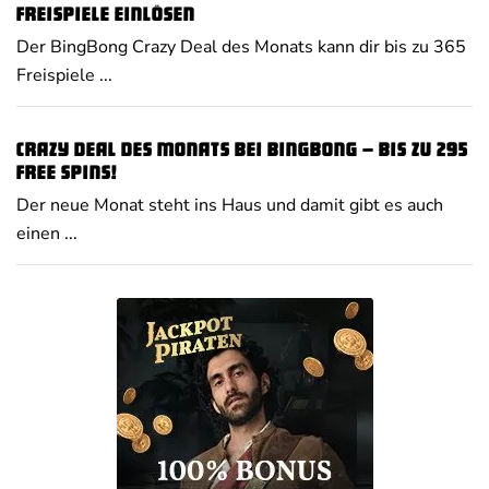
Freispiele einlösen
Der BingBong Crazy Deal des Monats kann dir bis zu 365
Freispiele ...
Crazy Deal des Monats bei BingBong – bis zu 295
Free Spins!
Der neue Monat steht ins Haus und damit gibt es auch
einen ...