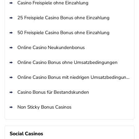
Casino Freispiele ohne Einzahlung
25 Freispiele Casino Bonus ohne Einzahlung
50 Freispiele Casino Bonus ohne Einzahlung
Online Casino Neukundenbonus
Online Casino Bonus ohne Umsatzbedingungen
Online Casino Bonus mit niedrigen Umsatzbedingungen
Casino Bonus für Bestandskunden
Non Sticky Bonus Casinos
Social Casinos