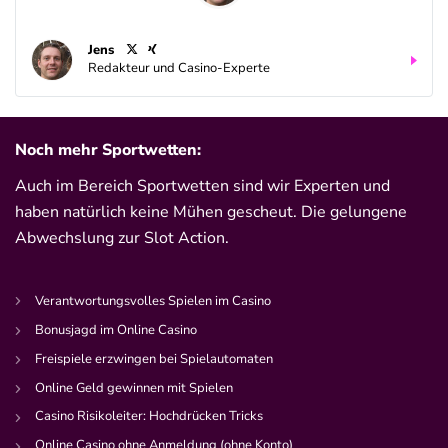
Jens
Redakteur und Casino-Experte
Noch mehr Sportwetten:
Auch im Bereich Sportwetten sind wir Experten und
haben natürlich keine Mühen gescheut. Die gelungene
Abwechslung zur Slot Action.
Verantwortungsvolles Spielen im Casino
Bonusjagd im Online Casino
Freispiele erzwingen bei Spielautomaten
Online Geld gewinnen mit Spielen
Casino Risikoleiter: Hochdrücken Tricks
Online Casino ohne Anmeldung (ohne Konto)