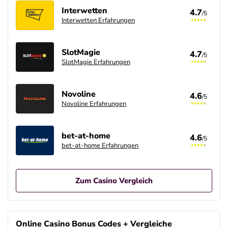
Interwetten
4.7
/5
Interwetten Erfahrungen
SlotMagie
4.7
/5
SlotMagie Erfahrungen
Novoline
4.6
/5
Novoline Erfahrungen
bet-at-home
4.6
/5
bet-at-home Erfahrungen
Zum Casino Vergleich
Betano Casino Bonus
4.8
/5
400% bis zu 80€
Online Casino Bonus Codes + Vergleiche