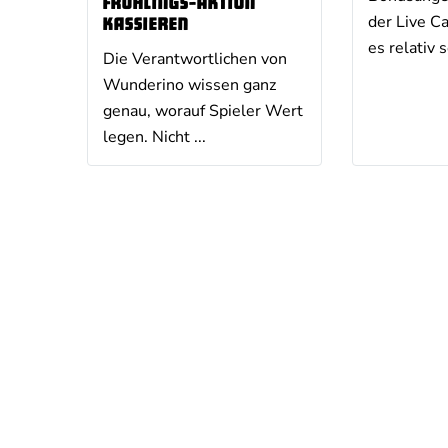
Frühlings-Aktion
der Live Ca
kassieren
es relativ 
Die Verantwortlichen von
Wunderino wissen ganz
genau, worauf Spieler Wert
legen. Nicht ...