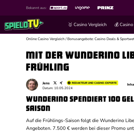
Bekannt aus:
🥇 Casino Vergleich
💰 Casino
Online Casino Vergleich
/
Bonusangebote: Casino Deals & Sportwe
Top10 Spielotheken
Top10 Spielotheken Bonus Codes
🥇 Casinos:
🥇 Casinos:
🎰 Weitere Spiele-Hersteller:
Top 15 Wettanbieter
Mit der Wunderino Li
01.
01.
01.
Novoline Casinos mit PayPal
Merkur Casinos mit PayPal
Gamomat Online Casinos
Betano Casino Erfahrungen
Betano Casino Bonus Code
Betano Casino Erfahrungen
Frühling
02.
02.
02.
Interwetten Erfahrungen
Interwetten Bonus Code
Betano Erfahrungen
Novoline Casinos mit Paysafe
Merkur Casinos mit Paysafe
NetEnt Online Casinos
Jens
REDAKTEUR UND CASINO-EXPERTE
03.
03.
03.
SlotMagie Erfahrungen
SlotMagie Bonus Code
Interwetten Erfahrungen
Inha
Novoline Casino Tricks
Merkur Casinos mit 5€ Einzahlung
Pragmatic Play Online Casinos
Datum: 10.05.2024
Loading ...
04.
04.
04.
Novoline Erfahrungen
Novoline Bonus Code
Bwin Erfahrungen
Wunderino spendiert 100 Gel
Novoline Casino Apps
Neue Merkur Casinos
Neueste Spielautomaten
Saison
05.
05.
05.
bet-at-home Erfahrungen
bet-at-home Bonus Code
bet-at-home Erfahrungen
Book of Ra Deluxe Casinos
Merkur Casino Apps
Casinos & Slots mit hoher RTP
Auf die Frühlings-Saison folgt die Wunderino Li
06.
06.
06.
Jokerstar Erfahrungen
Jokerstar Bonus Code
NEO.bet Erfahrungen
Angeboten. 7.500 € werden bei dieser Promo unte