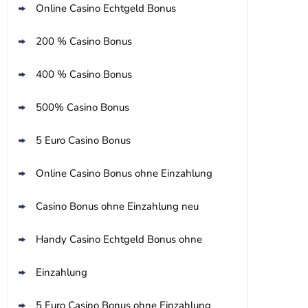
Online Casino Echtgeld Bonus
AGB gelten
SlotMagie Bonus
200 % Casino Bonus
50 Freispiele ohne
4.7
/5
Einzahlung
400 % Casino Bonus
AGB gelten
Novoline Bonus
500% Casino Bonus
200 % Bonus + 10
4.6
/5
Freispiele täglich
5 Euro Casino Bonus
AGB gelten
bet-at-home Bonus
Online Casino Bonus ohne Einzahlung
4.6
/5
100% bis zu 100€
AGB gelten
Casino Bonus ohne Einzahlung neu
Handy Casino Echtgeld Bonus ohne
Zum Casino Bonus Vergleich
Einzahlung
5 Euro Casino Bonus ohne Einzahlung