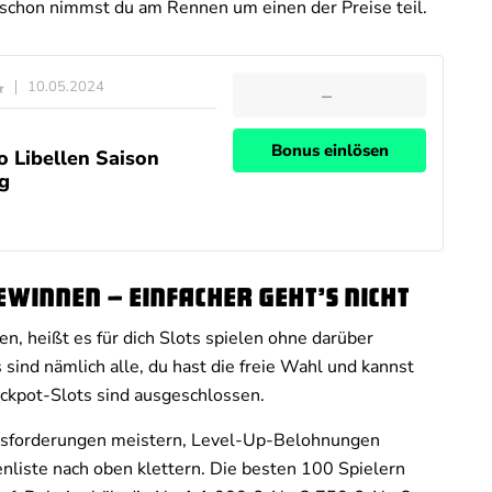
07.
Winamax Bonus Code
d schon nimmst du am Rennen um einen der Preise teil.
Online Casino Schnellste Auszahlung
08.
AdmiralBet Bonus Code
Bestes Casino mit Pragmatic Slots
10.05.2024
09.
Bet365 Bonus Code
Bestes Deutsches Online Casino
10.
Betway Bonus Code
Bonus einlösen
 Libellen Saison
Casino mit hoher Gewinnchance
g
11.
Sportwetten.de Bonus Code
Plinko Betrugsmasche
12.
WettArena Bonus Code
13.
Sportingbet Bonus Code
ewinnen – einfacher geht’s nicht
14.
Tipwin Bonus Code
, heißt es für dich Slots spielen ohne darüber
 sind nämlich alle, du hast die freie Wahl und kannst
15.
DAZN BET Bonus Code
ackpot-Slots sind ausgeschlossen.
usforderungen meistern, Level-Up-Belohnungen
enliste nach oben klettern. Die besten 100 Spielern