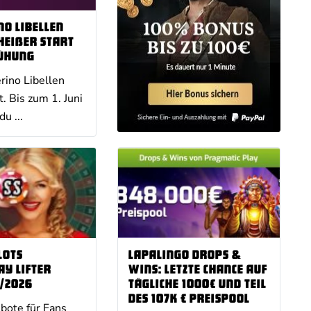
o Libellen
 heißer Start
rühung
ino Libellen
t. Bis zum 1. Juni
u ...
lots
Lapalingo Drops &
y Lifter
Wins: Letzte Chance auf
/2026
tägliche 1000€ und Teil
des 107k € Preispool
ote für Fans