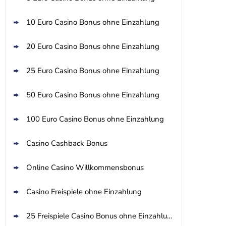
10 Euro Casino Bonus ohne Einzahlung
20 Euro Casino Bonus ohne Einzahlung
25 Euro Casino Bonus ohne Einzahlung
50 Euro Casino Bonus ohne Einzahlung
100 Euro Casino Bonus ohne Einzahlung
Casino Cashback Bonus
Online Casino Willkommensbonus
Casino Freispiele ohne Einzahlung
25 Freispiele Casino Bonus ohne Einzahlung