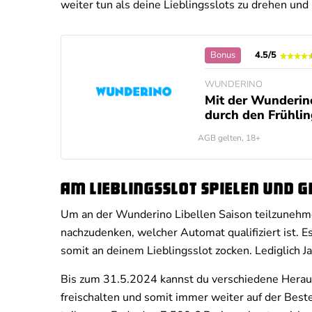
07.
07.
07.
Swiftspiele Erfahrungen
Swiftspiele Bonus Code
Winamax Erfahrungen
weiter tun als deine Lieblingsslots zu drehen un
08.
08.
08.
Merkur Slots Erfahrungen
Merkur Slots Bonus Code
AdmiralBet Erfahrungen
Bonus
4.5/5
09.
09.
09.
Luna Slots Erfahrungen
Luna Slots Bonus Code
Bet365 Erfahrungen
WUNDERINO
10.
10.
10.
Löwen Play Erfahrungen
Löwen Play Bonus Code
Betway Erfahrungen
Mit der Wunderino
durch den Frühlin
11.
11.
11.
Bwin Casino Erfahrungen
Bwin Casino Bonus Code
Sportwetten.de Erfahrungen
AGB gelten, 18+
12.
12.
12.
LuckyLouis Erfahrungen
LuckyLouis Bonus Code
WettArena Erfahrungen
13.
13.
13.
Wunderino Erfahrungen
Wunderino Bonus Code
Sportingbet Erfahrungen
Am Lieblingsslot spielen und g
14.
14.
14.
Knight Slots Erfahrungen
Knight Slots Bonus Code
Tipwin Erfahrungen
Um an der Wunderino Libellen Saison teilzunehmen
nachzudenken, welcher Automat qualifiziert ist. Es
15.
15.
15.
Wildz Erfahrungen
Wildz Bonus Code
DAZN BET Erfahrungen
somit an deinem Lieblingsslot zocken. Lediglich J
Bis zum 31.5.2024 kannst du verschiedene Hera
freischalten und somit immer weiter auf der Best