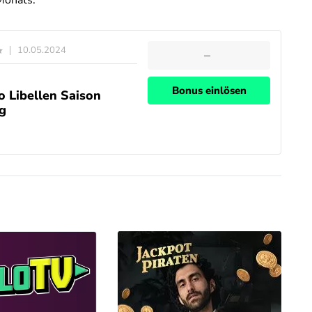
10.05.2024
Bonus einlösen
 Libellen Saison
g