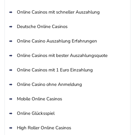
Online Casinos mit schneller Auszahlung
Deutsche Online Casinos
Online Casino Auszahlung Erfahrungen
Online Casinos mit bester Auszahlungsquote
Online Casinos mit 1 Euro Einzahlung
Online Casino ohne Anmeldung
Mobile Online Casinos
Online Glücksspiel
High Roller Online Casinos