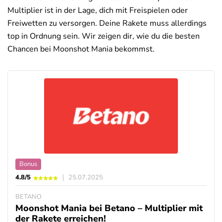
Multiplier ist in der Lage, dich mit Freispielen oder
Freiwetten zu versorgen. Deine Rakete muss allerdings
Deals
News
top in Ordnung sein. Wir zeigen dir, wie du die besten
Chancen bei Moonshot Mania bekommst.
Bonus
4.8/5
25.07.2025
BETANO
Moonshot Mania bei Betano – Multiplier mit
der Rakete erreichen!