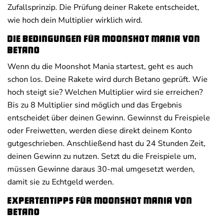
Zufallsprinzip. Die Prüfung deiner Rakete entscheidet,
wie hoch dein Multiplier wirklich wird.
Die Bedingungen für Moonshot Mania von
Betano
Wenn du die Moonshot Mania startest, geht es auch
schon los. Deine Rakete wird durch Betano geprüft. Wie
hoch steigt sie? Welchen Multiplier wird sie erreichen?
Bis zu 8 Multiplier sind möglich und das Ergebnis
entscheidet über deinen Gewinn. Gewinnst du Freispiele
oder Freiwetten, werden diese direkt deinem Konto
gutgeschrieben. Anschließend hast du 24 Stunden Zeit,
deinen Gewinn zu nutzen. Setzt du die Freispiele um,
müssen Gewinne daraus 30-mal umgesetzt werden,
damit sie zu Echtgeld werden.
Expertentipps für Moonshot Mania von
Betano