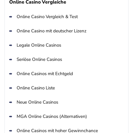
Online Casino Vergleiche
Online Casino Vergleich & Test
Online Casino mit deutscher Lizenz
Legale Online Casinos
Seriöse Online Casinos
Online Casinos mit Echtgeld
Online Casino Liste
Neue Online Casinos
MGA Online Casinos (Alternativen)
Online Casinos mit hoher Gewinnchance