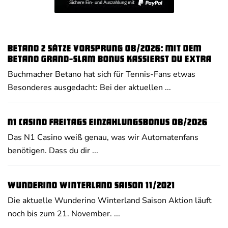
Betano 2 Sätze Vorsprung 08/2026: Mit dem
Betano Grand-Slam Bonus kassierst du extra
Buchmacher Betano hat sich für Tennis-Fans etwas
Besonderes ausgedacht: Bei der aktuellen ...
N1 Casino Freitags Einzahlungsbonus 08/2026
Das N1 Casino weiß genau, was wir Automatenfans
benötigen. Dass du dir ...
Wunderino Winterland Saison 11/2021
Die aktuelle Wunderino Winterland Saison Aktion läuft
noch bis zum 21. November. ...