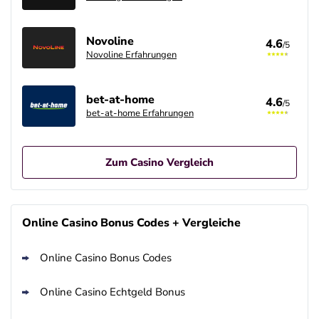
Novoline
4.6
/5
Novoline Erfahrungen
bet-at-home
4.6
/5
bet-at-home Erfahrungen
Zum Casino Vergleich
Betano Casino Bonus
4.8
/5
400% bis zu 80€
Online Casino Bonus Codes + Vergleiche
AGB gelten
Online Casino Bonus Codes
Interwetten Bonus
4.7
/5
100% bis zu 100€
Online Casino Echtgeld Bonus
AGB gelten