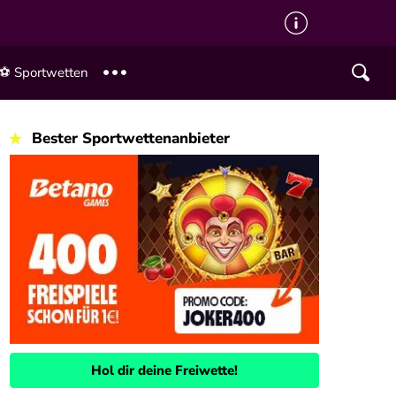
Über spieloTV
⚽ Sportwetten
Wie wir bewerten
Die SpieloTV Crew
Bester Sportwettenanbieter
💳 Zahlungen:
💎 Freispiele & No Deposit:
🎰 Top Slots:
🎰 Top Slots:
Beste Wettanbieter finden:
Datenschutzerklärung
us, RTP)
PayPal Online Casinos
50 Casino Freispiele: Jetzt sichern
Book of Ra (Casinos, Bonus, RTP)
Alles Spitze (Casinos, Bonus, RTP)
Neueste Wettanbieter 2026
Haftungsausschluss für Inhalte
, RTP)
Sofortüberweisung Online Casinos
Online Casino Bonus ohne Einzahlung
Sizzling Hot (Casinos, Bonus, RTP)
Blazing Star (Casinos, Bonus, RTP)
Sportwetten Bonus ohne Einzahlung
Affiliate Disclaimer
nus, RTP)
Apple Pay Online Casinos
Online Casino Freispiele (Top 3 Offers)
Lord of the Ocean (Casinos, Bonus, RTP)
Fruitinator (Casinos, Bonus, RTP)
Sportwetten Bonus Vergleich
Schreiber gesucht
Kontakt mit spieloTV
us, RTP)
Trustly Online Casinos
Handy Casino Bonus ohne Einzahlung
Dolphins Pearl (Casinos, Bonus, RTP)
Fishin Frenzy (Casinos, Bonus, RTP)
Sportwetten Freiwetten 2026
Spielsucht Hilfe
)
Lastschrift Online Casinos
5 EURO Casino Bonus ohne Einzahlung
Lucky Ladys Charm (Casinos, Bonus, RTP)
Ghost Slider (Casinos, Bonus, RTP)
Wettanbieter mit PayPal Sportwetten
Hol dir deine Freiwette!
Google Pay Online Casinos
10 EURO Casino Bonus ohne Einzahlung
Neue Wettanbieter mit PayPal