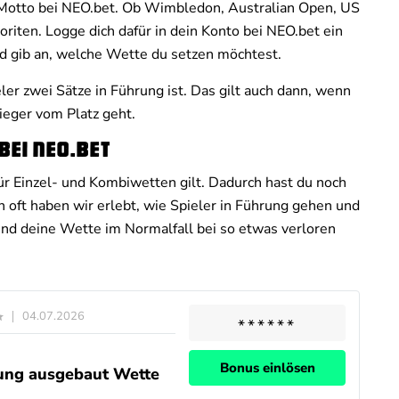
Motto bei NEO.bet. Ob Wimbledon, Australian Open, US
riten. Logge dich dafür in dein Konto bei NEO.bet ein
d gib an, welche Wette du setzen möchtest.
er zwei Sätze in Führung ist. Das gilt auch dann, wenn
Sieger vom Platz geht.
bei NEO.bet
für Einzel- und Kombiwetten gilt. Dadurch hast du noch
 oft haben wir erlebt, wie Spieler in Führung gehen und
d deine Wette im Normalfall bei so etwas verloren
04.07.2026
Bonus einlösen
ung ausgebaut Wette