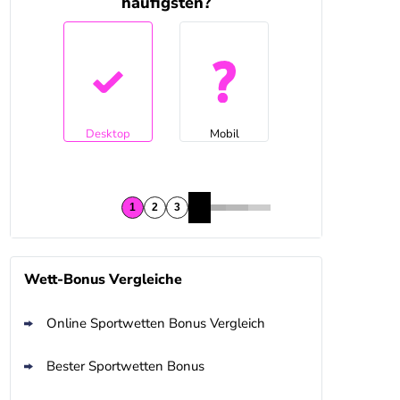
häufigsten?
Ho
Desktop
Mobil
Wett-Bonus Vergleiche
Online Sportwetten Bonus Vergleich
Bester Sportwetten Bonus