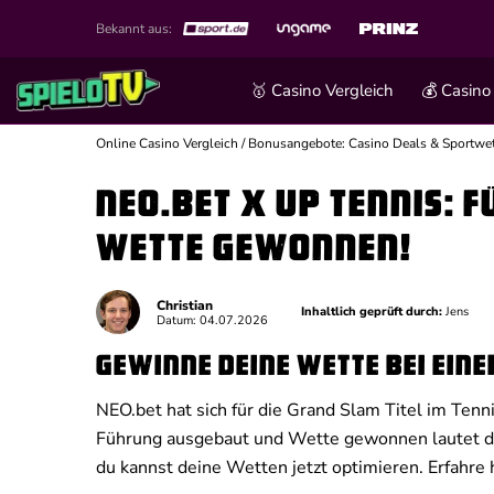
Bekannt aus:
🥇 Casino Vergleich
💰 Casino
Online Casino Vergleich
/
Bonusangebote: Casino Deals & Sportwe
Top10 Spielotheken
Top10 Spielotheken Bonus Codes
🥇 Casinos:
🥇 Casinos:
🎰 Weitere Spiele-Hersteller:
Top 15 Wettanbieter
NEO.bet X UP Tennis:
01.
01.
01.
Novoline Casinos mit PayPal
Merkur Casinos mit PayPal
Gamomat Online Casinos
Betano Casino Erfahrungen
Betano Casino Bonus Code
Betano Casino Erfahrungen
Wette gewonnen!
02.
02.
02.
Interwetten Erfahrungen
Interwetten Bonus Code
Betano Erfahrungen
Novoline Casinos mit Paysafe
Merkur Casinos mit Paysafe
NetEnt Online Casinos
Christian
03.
03.
03.
SlotMagie Erfahrungen
SlotMagie Bonus Code
Interwetten Erfahrungen
Inhaltlich geprüft durch:
Jens
Novoline Casino Tricks
Merkur Casinos mit 5€ Einzahlung
Pragmatic Play Online Casinos
Datum: 04.07.2026
04.
04.
04.
Novoline Erfahrungen
Novoline Bonus Code
Bwin Erfahrungen
Gewinne deine Wette bei eine
Novoline Casino Apps
Neue Merkur Casinos
Neueste Spielautomaten
05.
05.
05.
bet-at-home Erfahrungen
bet-at-home Bonus Code
bet-at-home Erfahrungen
NEO.bet hat sich für die Grand Slam Titel im Ten
Book of Ra Deluxe Casinos
Merkur Casino Apps
Casinos & Slots mit hoher RTP
Führung ausgebaut und Wette gewonnen lautet das
06.
06.
06.
Jokerstar Erfahrungen
Jokerstar Bonus Code
NEO.bet Erfahrungen
du kannst deine Wetten jetzt optimieren. Erfahre h