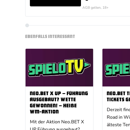
AGB gelten, 18+
EBENFALLS INTERESSANT
Neo.BET X UP – Führung
Neo.bet T
ausgebaut? Wette
Tickets 
gewonnen! – Heiße
Derzeit fin
WM-Aktion
Road in W
Mit der Aktion Neo.BET X
älteste Ten
UP Führung ausgebaut?