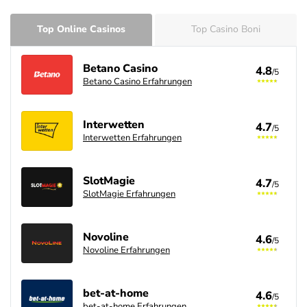
Top Online Casinos
Top Casino Boni
Betano Casino
4.8
/5
Betano Casino Erfahrungen
Interwetten
4.7
/5
Interwetten Erfahrungen
SlotMagie
4.7
/5
SlotMagie Erfahrungen
Novoline
4.6
/5
Novoline Erfahrungen
bet-at-home
4.6
/5
bet-at-home Erfahrungen