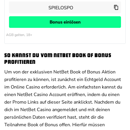
Bonus einlösen
AGB gelten, 18+
So kannst du vom NetBet Book of Bonus
profitieren
Um von der exklusiven NetBet Book of Bonus Aktion
profitieren zu können, ist zunächst ein Echtgeld Account
im Online Casino erforderlich. Am einfachsten kannst du
einen NetBet Casino Account eröffnen, indem du einen
der Promo Links auf dieser Seite anklickst. Nachdem du
dich im NetBet Casino angemeldet und mit deinen
persönlichen Daten verifiziert hast, steht dir die
Teilnahme Book of Bonus offen. Hierfür müssen