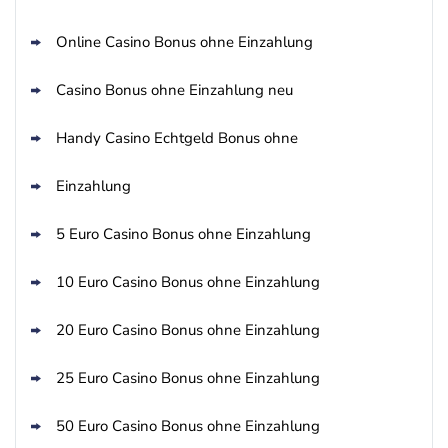
bet-at-home Bonus
4.6
/5
100% bis zu 100€
Online Casino Bonus ohne Einzahlung
AGB gelten
Casino Bonus ohne Einzahlung neu
Zum Casino Bonus Vergleich
Handy Casino Echtgeld Bonus ohne
Einzahlung
5 Euro Casino Bonus ohne Einzahlung
10 Euro Casino Bonus ohne Einzahlung
20 Euro Casino Bonus ohne Einzahlung
25 Euro Casino Bonus ohne Einzahlung
50 Euro Casino Bonus ohne Einzahlung