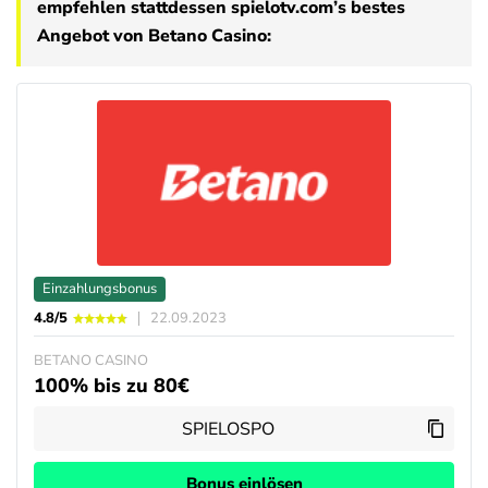
empfehlen stattdessen spielotv.com’s bestes
Angebot von Betano Casino:
Einzahlungsbonus
4.8/5
22.09.2023
BETANO CASINO
100% bis zu 80€
Bonus einlösen