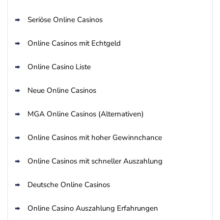
Seriöse Online Casinos
Online Casinos mit Echtgeld
Online Casino Liste
Neue Online Casinos
MGA Online Casinos (Alternativen)
Online Casinos mit hoher Gewinnchance
Online Casinos mit schneller Auszahlung
Deutsche Online Casinos
Online Casino Auszahlung Erfahrungen