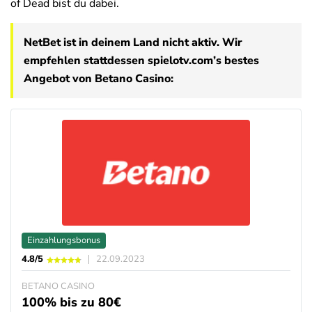
of Dead bist du dabei.
NetBet ist in deinem Land nicht aktiv. Wir
Deals
News
empfehlen stattdessen spielotv.com’s bestes
Angebot von Betano Casino:
Einzahlungsbonus
4.8/5
22.09.2023
BETANO CASINO
100% bis zu 80€