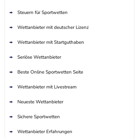
Steuern für Sportwetten
Wettanbieter mit deutscher Lizenz
Wettanbieter mit Startguthaben
Seriöse Wettanbieter
Beste Online Sportwetten Seite
Wettanbieter mit Livestream
Neueste Wettanbieter
Sichere Sportwetten
Wettanbieter Erfahrungen