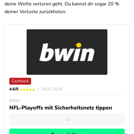
deine Wette verloren geht. Du kannst dir sogar 20 %
deiner Verluste zurückholen.
Deals
News
Cashback
4.6/5
16.01.2026
BWIN
NFL-Playoffs mit Sicherheitsnetz tippen