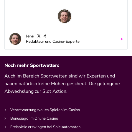
Jens
Redakteur und Casino-Experte
Noch mehr Sportwetten:
Auch im Bereich Sportwetten sind wir Experten und
haben natürlich keine Mühen gescheut. Die gelungene
Abwechslung zur Slot Action.
Verantwortungsvolles Spielen im Casino
Bonusjagd im Online Casino
Freispiele erzwingen bei Spielautomaten