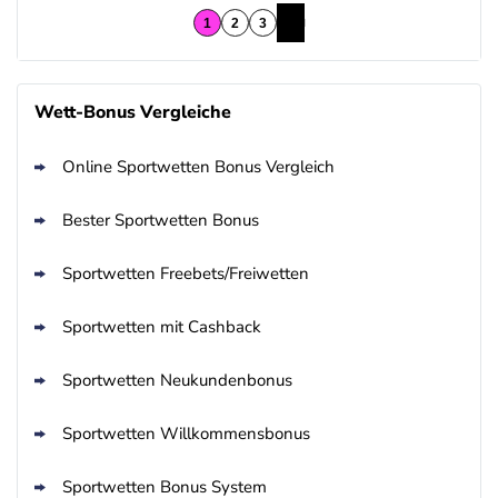
Wett-Bonus Vergleiche
Online Sportwetten Bonus Vergleich
Bester Sportwetten Bonus
Sportwetten Freebets/Freiwetten
Sportwetten mit Cashback
Sportwetten Neukundenbonus
Sportwetten Willkommensbonus
Sportwetten Bonus System