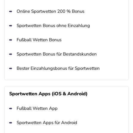
Online Sportwetten 200 % Bonus
Sportwetten Bonus ohne Einzahlung
Fußball Wetten Bonus
Sportwetten Bonus für Bestandskunden
Bester Einzahlungsbonus für Sportwetten
Sportwetten Apps (iOS & Android)
Fußball Wetten App
Sportwetten Apps für Android