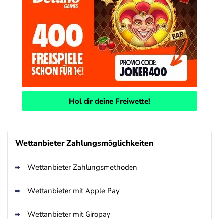
Hol dir deine Freiwette!
Wettanbieter Zahlungsmöglichkeiten
Wettanbieter Zahlungsmethoden
Wettanbieter mit Apple Pay
Wettanbieter mit Giropay