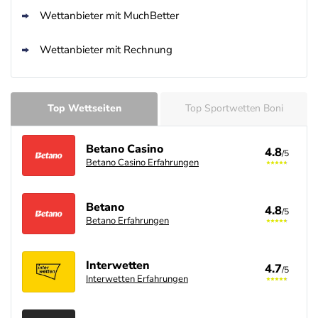
Wettanbieter mit MuchBetter
Wettanbieter mit Rechnung
Top Wettseiten
Top Sportwetten Boni
Betano Casino
4.8
/5
Betano Casino Erfahrungen
Betano
4.8
/5
Betano Erfahrungen
Interwetten
4.7
/5
Interwetten Erfahrungen