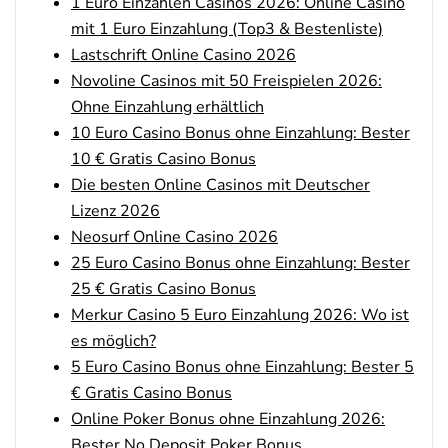
1 Euro Einzahlen Casinos 2026: Online Casino
Betano Bonus
4.8
/5
100% bis zu 80€
mit 1 Euro Einzahlung (Top3 & Bestenliste)
AGB gelten
Lastschrift Online Casino 2026
Novoline Casinos mit 50 Freispielen 2026:
Interwetten Bonus
4.7
Ohne Einzahlung erhältlich
/5
100% bis 100€ Neukundenbonus
AGB gelten
10 Euro Casino Bonus ohne Einzahlung: Bester
10 € Gratis Casino Bonus
Bwin Bonus
4.6
Die besten Online Casinos mit Deutscher
/5
100% bis zu 100€
Lizenz 2026
AGB gelten
Neosurf Online Casino 2026
25 Euro Casino Bonus ohne Einzahlung: Bester
25 € Gratis Casino Bonus
bet-at-home Bonus
Merkur Casino 5 Euro Einzahlung 2026: Wo ist
500 % QUOTENBOOST + 100€
4.6
/5
BONUS
es möglich?
AGB gelten
5 Euro Casino Bonus ohne Einzahlung: Bester 5
€ Gratis Casino Bonus
Zum Sportwetten Bonusvergleich
Online Poker Bonus ohne Einzahlung 2026:
Bester No Deposit Poker Bonus