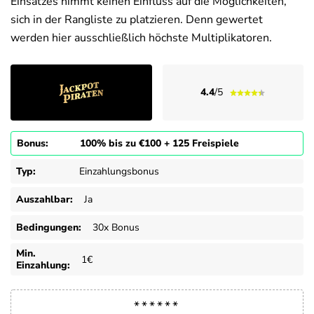
Einsatzes nimmt keinen Einfluss auf die Möglichkeiten,
sich in der Rangliste zu platzieren. Denn gewertet
werden hier ausschließlich höchste Multiplikatoren.
4.4
/5
Bonus:
100% bis zu €100 + 125 Freispiele
Typ:
Einzahlungsbonus
Auszahlbar:
Ja
Bedingungen:
30x Bonus
Min.
1€
Einzahlung: