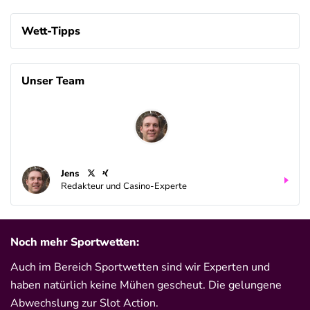
Wett-Tipps
Unser Team
Jens
Redakteur und Casino-Experte
Noch mehr Sportwetten:
Auch im Bereich Sportwetten sind wir Experten und
haben natürlich keine Mühen gescheut. Die gelungene
Abwechslung zur Slot Action.