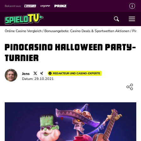
Bekannt aus:
Über spieloTV
Wie wir bewerten
Online Casino Vergleich
/
Bonusangebote: Casino Deals & Sportwetten Aktionen
/
Pinoc
Die SpieloTV Crew
Pinocasino Halloween Party-
Datenschutzerklärung
Turnier
Haftungsausschluss für Inhalte
Jens
REDAKTEUR UND CASINO-EXPERTE
Affiliate Disclaimer
Datum: 29.10.2021
Loading ...
Schreiber gesucht
Kontakt mit spieloTV
Spielsucht Hilfe