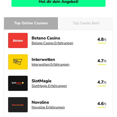
Hol dir dein Angebot!
Top Online Casinos
Top Casino Boni
Betano Casino
4.8
/5
Betano Casino Erfahrungen
Interwetten
4.7
/5
Interwetten Erfahrungen
SlotMagie
4.7
/5
SlotMagie Erfahrungen
Novoline
4.6
/5
Novoline Erfahrungen