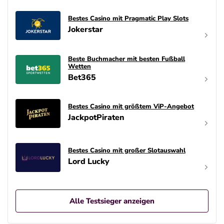
Bestes Casino mit Pragmatic Play Slots
Jokerstar
Beste Buchmacher mit besten Fußball
Wetten
Bet365
Bestes Casino mit größtem ViP-Angebot
JackpotPiraten
Bestes Casino mit großer Slotauswahl
Lord Lucky
Alle Testsieger anzeigen