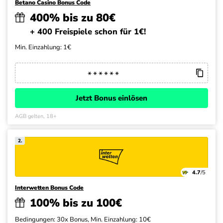
Betano Casino Bonus Code
400% bis zu 80€
+ 400 Freispiele schon für 1€!
Min. Einzahlung: 1€
Jetzt Bonus einlösen
AGB gelten, 18+
2.
4.7
/5
Interwetten Bonus Code
100% bis zu 100€
Bedingungen: 30x Bonus, Min. Einzahlung: 10€