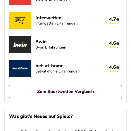
Interwetten
4.7
/5
Interwetten Erfahrungen
Bwin
4.6
/5
Bwin Erfahrungen
bet-at-home
4.6
/5
bet-at-home Erfahrungen
Zum Sportwetten Vergleich
Betano Casino Bonus
4.8
/5
100% bis zu 80€
Was gibt’s Neues auf Spielo?
AGB gelten