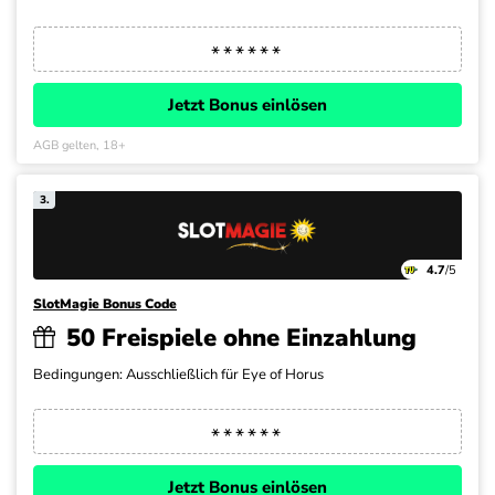
Jetzt Bonus einlösen
AGB gelten, 18+
3.
4.7
/5
SlotMagie Bonus Code
50 Freispiele ohne Einzahlung
Bedingungen: Ausschließlich für Eye of Horus
Jetzt Bonus einlösen