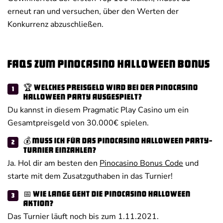
erneut ran und versuchen, über den Werten der
Konkurrenz abzuschließen.
FAQs zum Pinocasino Halloween Bonus
🏆 Welches Preisgeld wird bei der Pinocasino
Halloween Party ausgespielt?
Du kannst in diesem Pragmatic Play Casino um ein
Gesamtpreisgeld von 30.000€ spielen.
💰 Muss ich für das Pinocasino Halloween Party-
Turnier einzahlen?
Ja. Hol dir am besten den
Pinocasino Bonus Code
und
starte mit dem Zusatzguthaben in das Turnier!
📅 Wie lange geht die Pinocasino Halloween
Aktion?
Das Turnier läuft noch bis zum 1.11.2021.