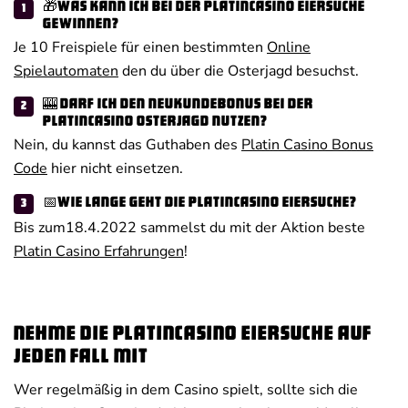
🎁Was kann ich bei der Platincasino Eiersuche
gewinnen?
Je 10 Freispiele für einen bestimmten
Online
Spielautomaten
den du über die Osterjagd besuchst.
🎰 Darf ich den Neukundebonus bei der
Platincasino Osterjagd nutzen?
Nein, du kannst das Guthaben des
Platin Casino Bonus
Code
hier nicht einsetzen.
📅Wie lange geht die Platincasino Eiersuche?
Bis zum18.4.2022 sammelst du mit der Aktion beste
Platin Casino Erfahrungen
!
Nehme die Platincasino Eiersuche auf
jeden Fall mit
Wer regelmäßig in dem Casino spielt, sollte sich die