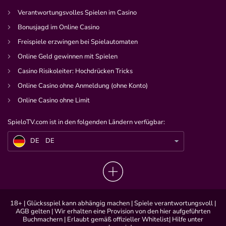
Verantwortungsvolles Spielen im Casino
Bonusjagd im Online Casino
Freispiele erzwingen bei Spielautomaten
Online Geld gewinnen mit Spielen
Casino Risikoleiter: Hochdrücken Tricks
Online Casino ohne Anmeldung (ohne Konto)
Online Casino ohne Limit
SpieloTV.com ist in den folgenden Ländern verfügbar:
DE
Platincasino Eiersuche 04/2022: Platincasino Osterjagd
DE
DE
18+ | Glücksspiel kann abhängig machen | Spiele verantwortungsvoll |
AGB gelten | Wir erhalten eine Provision von den hier aufgeführten
Buchmachern | Erlaubt gemäß offizieller Whitelist| Hilfe unter