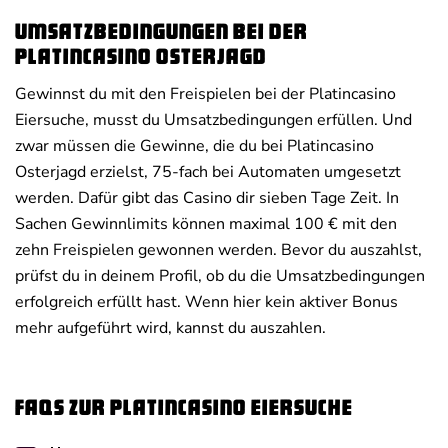
Umsatzbedingungen bei der
Platincasino Osterjagd
Gewinnst du mit den Freispielen bei der Platincasino
Eiersuche, musst du Umsatzbedingungen erfüllen. Und
zwar müssen die Gewinne, die du bei Platincasino
Osterjagd erzielst, 75-fach bei Automaten umgesetzt
werden. Dafür gibt das Casino dir sieben Tage Zeit. In
Sachen Gewinnlimits können maximal 100 € mit den
zehn Freispielen gewonnen werden. Bevor du auszahlst,
prüfst du in deinem Profil, ob du die Umsatzbedingungen
erfolgreich erfüllt hast. Wenn hier kein aktiver Bonus
mehr aufgeführt wird, kannst du auszahlen.
FAQs zur Platincasino Eiersuche