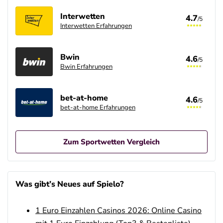
Interwetten
4.7
/5
Interwetten Erfahrungen
Bwin
4.6
/5
Bwin Erfahrungen
bet-at-home
4.6
/5
bet-at-home Erfahrungen
Zum Sportwetten Vergleich
Betano Casino Bonus
4.8
/5
100% bis zu 80€
Was gibt’s Neues auf Spielo?
AGB gelten
1 Euro Einzahlen Casinos 2026: Online Casino
Betano Bonus
4.8
/5
100% bis zu 80€