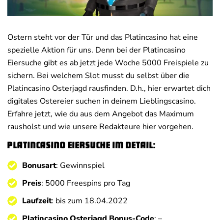
Deals
News
Ostern steht vor der Tür und das Platincasino hat eine
spezielle Aktion für uns. Denn bei der Platincasino
Eiersuche gibt es ab jetzt jede Woche 5000 Freispiele zu
sichern. Bei welchem Slot musst du selbst über die
Platincasino Osterjagd rausfinden. D.h., hier erwartet dich
digitales Ostereier suchen in deinem Lieblingscasino.
Erfahre jetzt, wie du aus dem Angebot das Maximum
rausholst und wie unsere Redakteure hier vorgehen.
Platincasino Eiersuche im Detail:
Bonusart
: Gewinnspiel
Preis
: 5000 Freespins pro Tag
Laufzeit
: bis zum 18.04.2022
Platincasino Osterjagd Bonus-Code
: –