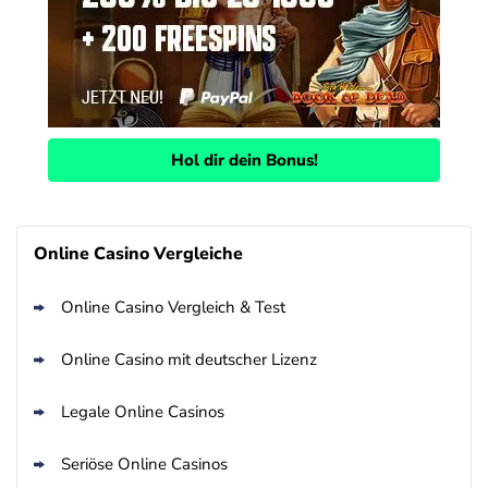
Hol dir dein Bonus!
Online Casino Vergleiche
Online Casino Vergleich & Test
Online Casino mit deutscher Lizenz
Legale Online Casinos
Seriöse Online Casinos