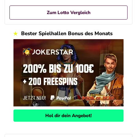
Zum Lotto Vergleich
Postcode Lotterie Bonus
Bester Spielhallen Bonus des Monats
4.6
/5
Tägliche Gewinnchance
AGB gelten
Lotto.de Bonus
4.6
/5
Spielen beim Original
AGB gelten
Lottobay Bonus
4.5
/5
Unschlagbare Auswahl an Lotterien
AGB gelten
Hol dir dein Angebot!