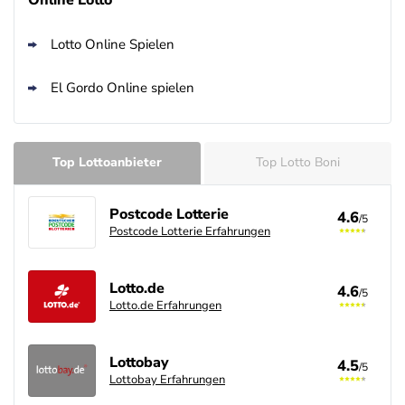
AGB gelten
Lotto Online Spielen
Löwen Play Fun Bonus
4.8
/5
5.000 gratis LP-Münzen
El Gordo Online spielen
AGB gelten
Huuuge Casino Bonus
4.7
/5
5 Mio. Chips gratis
Top Lottoanbieter
Top Lotto Boni
AGB gelten
Postcode Lotterie
4.6
/5
Postcode Lotterie Erfahrungen
Lotto.de
4.6
/5
Lotto.de Erfahrungen
Lottobay
4.5
/5
Lottobay Erfahrungen