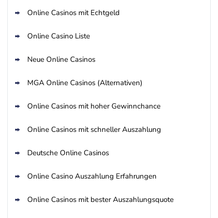
Online Casinos mit Echtgeld
Online Casino Liste
Neue Online Casinos
MGA Online Casinos (Alternativen)
Online Casinos mit hoher Gewinnchance
Online Casinos mit schneller Auszahlung
Deutsche Online Casinos
Online Casino Auszahlung Erfahrungen
Online Casinos mit bester Auszahlungsquote