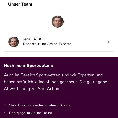
Unser Team
Jens
Redakteur und Casino-Experte
Noch mehr Sportwetten:
Auch im Bereich Sportwetten sind wir Experten und
haben natürlich keine Mühen gescheut. Die gelungene
Abwechslung zur Slot Action.
Verantwortungsvolles Spielen im Casino
Bonusjagd im Online Casino