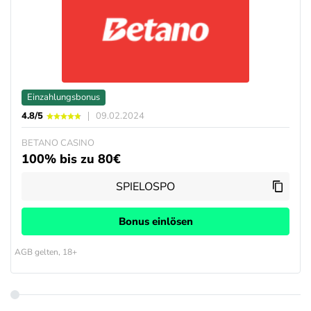
Einzahlungsbonus
4.8/5
09.02.2024
BETANO CASINO
100% bis zu 80€
Bonus einlösen
AGB gelten, 18+