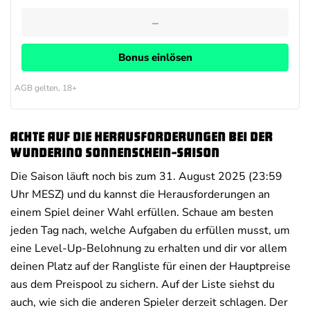
Bonus einlösen
AGB gelten, 18+
Achte auf die Herausforderungen bei der
Wunderino Sonnenschein-Saison
Die Saison läuft noch bis zum 31. August 2025 (23:59
Uhr MESZ) und du kannst die Herausforderungen an
einem Spiel deiner Wahl erfüllen. Schaue am besten
jeden Tag nach, welche Aufgaben du erfüllen musst, um
eine Level-Up-Belohnung zu erhalten und dir vor allem
deinen Platz auf der Rangliste für einen der Hauptpreise
aus dem Preispool zu sichern. Auf der Liste siehst du
auch, wie sich die anderen Spieler derzeit schlagen. Der