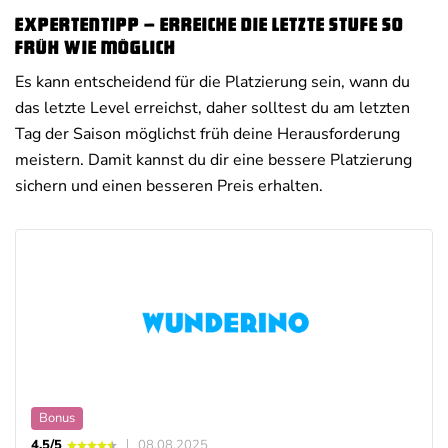
Expertentipp – Erreiche die letzte Stufe so
früh wie möglich
Es kann entscheidend für die Platzierung sein, wann du
das letzte Level erreichst, daher solltest du am letzten
Tag der Saison möglichst früh deine Herausforderung
meistern. Damit kannst du dir eine bessere Platzierung
sichern und einen besseren Preis erhalten.
Bonus
4.5/5
08.08.2025