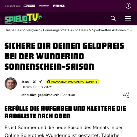
Bekannt aus:
Über spieloTV
Wie wir bewerten
Online Casino Vergleich
/
Bonusangebote: Casino Deals & Sportwetten Aktionen
/
Siche
Die SpieloTV Crew
Sichere dir deinen Geldpreis
Datenschutzerklärung
bei der Wunderino
Haftungsausschluss für Inhalte
Sonnenschein-Saison
Affiliate Disclaimer
Jens
REDAKTEUR UND CASINO-EXPERTE
Schreiber gesucht
Datum: 08.08.2025
Loading ...
Inhaltlich geprüft durch:
Christian
Kontakt mit spieloTV
Spielsucht Hilfe
Erfülle die Aufgaben und klettere die
Rangliste nach oben
Es ist Sommer und die neue Saison des Monats in der
Online Spielothek Wunderino ist gestartet. Tägliche