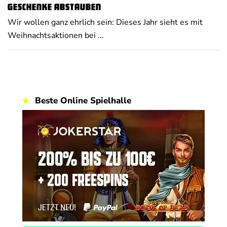
Geschenke abstauben
Wir wollen ganz ehrlich sein: Dieses Jahr sieht es mit
Weihnachtsaktionen bei ...
Beste Online Spielhalle