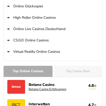
Online Glücksspiel
High Roller Online Casinos
Online Live Casinos Deutschland
CS:GO Online Casinos
Virtual Reality Online Casinos
Top Online Casinos
Top Casino Boni
Betano Casino
4.8
/5
Betano Casino Erfahrungen
Interwetten
4.7
/5