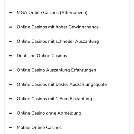
MGA Online Casinos (Alternativen)
Online Casinos mit hoher Gewinnchance
Online Casinos mit schneller Auszahlung
Deutsche Online Casinos
Online Casino Auszahlung Erfahrungen
Online Casinos mit bester Auszahlungsquote
Online Casinos mit 1 Euro Einzahlung
Online Casino ohne Anmeldung
Mobile Online Casinos