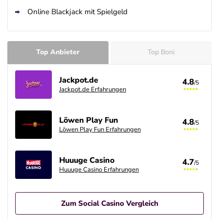
Online Blackjack mit Spielgeld
Top Anbieter
Top Boni
Jackpot.de
4.8
/5
Jackpot.de Erfahrungen
Löwen Play Fun
4.8
/5
Löwen Play Fun Erfahrungen
Huuuge Casino
4.7
/5
Huuuge Casino Erfahrungen
Zum Social Casino Vergleich