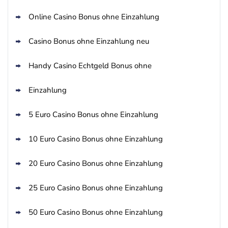
4.6
/5
100% bis zu 100€
Online Casino Bonus ohne Einzahlung
AGB gelten
Casino Bonus ohne Einzahlung neu
Zum Casino Bonus Vergleich
Handy Casino Echtgeld Bonus ohne
Einzahlung
5 Euro Casino Bonus ohne Einzahlung
10 Euro Casino Bonus ohne Einzahlung
20 Euro Casino Bonus ohne Einzahlung
25 Euro Casino Bonus ohne Einzahlung
50 Euro Casino Bonus ohne Einzahlung