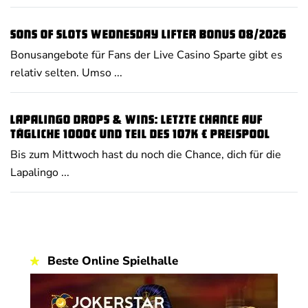
Sons of Slots Wednesday Lifter Bonus 08/2026
Bonusangebote für Fans der Live Casino Sparte gibt es
relativ selten. Umso ...
Lapalingo Drops & Wins: Letzte Chance auf
tägliche 1000€ und Teil des 107k € Preispool
Bis zum Mittwoch hast du noch die Chance, dich für die
Lapalingo ...
Beste Online Spielhalle