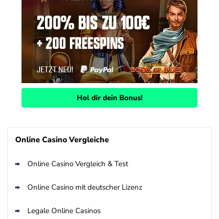
Hol dir dein Bonus!
Online Casino Vergleiche
Online Casino Vergleich & Test
Online Casino mit deutscher Lizenz
Legale Online Casinos