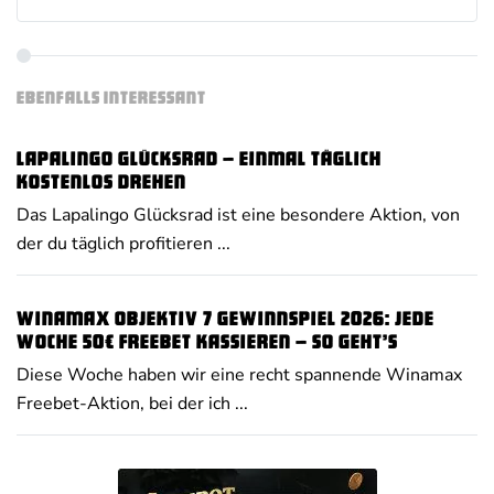
EBENFALLS INTERESSANT
Lapalingo Glücksrad – einmal täglich
kostenlos drehen
Das Lapalingo Glücksrad ist eine besondere Aktion, von
der du täglich profitieren ...
Winamax Objektiv 7 Gewinnspiel 2026: Jede
Woche 50€ Freebet kassieren – so geht’s
Diese Woche haben wir eine recht spannende Winamax
Freebet-Aktion, bei der ich ...