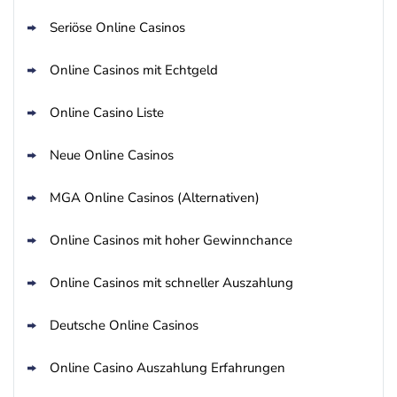
Seriöse Online Casinos
Online Casinos mit Echtgeld
Online Casino Liste
Neue Online Casinos
MGA Online Casinos (Alternativen)
Online Casinos mit hoher Gewinnchance
Online Casinos mit schneller Auszahlung
Deutsche Online Casinos
Online Casino Auszahlung Erfahrungen