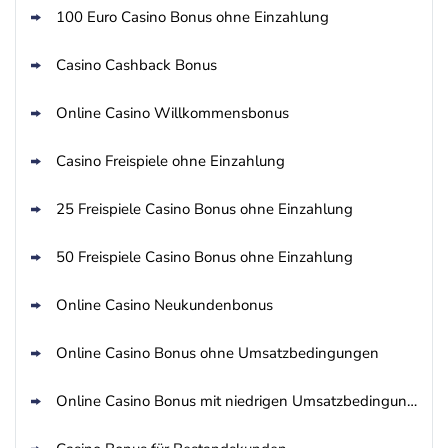
100 Euro Casino Bonus ohne Einzahlung
Casino Cashback Bonus
Online Casino Willkommensbonus
Casino Freispiele ohne Einzahlung
25 Freispiele Casino Bonus ohne Einzahlung
50 Freispiele Casino Bonus ohne Einzahlung
Online Casino Neukundenbonus
Online Casino Bonus ohne Umsatzbedingungen
Online Casino Bonus mit niedrigen Umsatzbedingungen