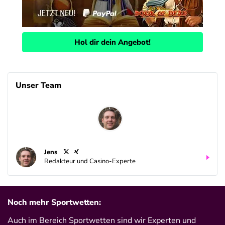
AGB gelten
Hol dir dein Angebot!
Unser Team
Jens
Redakteur und Casino-Experte
Noch mehr Sportwetten:
Auch im Bereich Sportwetten sind wir Experten und