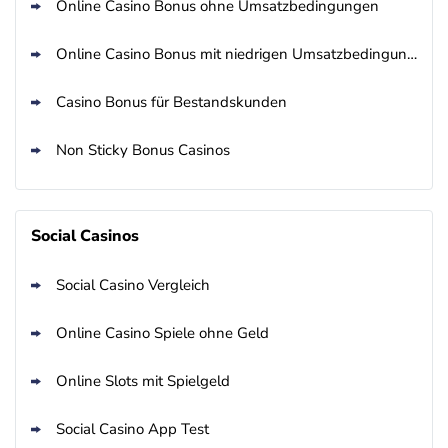
Online Casino Bonus ohne Umsatzbedingungen
Online Casino Bonus mit niedrigen Umsatzbedingungen
Casino Bonus für Bestandskunden
Non Sticky Bonus Casinos
Social Casinos
Social Casino Vergleich
Online Casino Spiele ohne Geld
Online Slots mit Spielgeld
Social Casino App Test