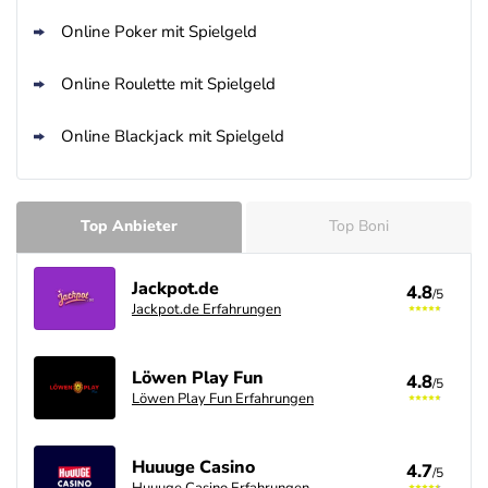
Online Poker mit Spielgeld
Online Roulette mit Spielgeld
Online Blackjack mit Spielgeld
Top Anbieter
Top Boni
Jackpot.de
4.8
/5
Jackpot.de Erfahrungen
Löwen Play Fun
4.8
/5
Löwen Play Fun Erfahrungen
Huuuge Casino
4.7
/5
Huuuge Casino Erfahrungen