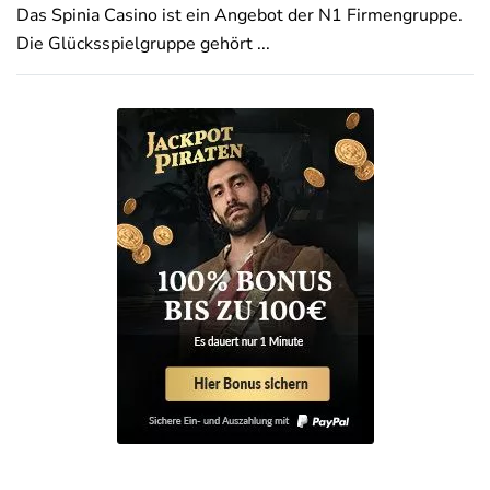
Das Spinia Casino ist ein Angebot der N1 Firmengruppe.
Die Glücksspielgruppe gehört ...