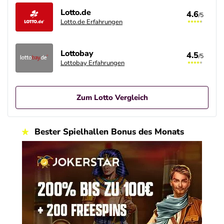
Lotto.de
4.6
/5
Lotto.de Erfahrungen
Lottobay
4.5
/5
Lottobay Erfahrungen
Zum Lotto Vergleich
Postcode Lotterie Bonus
Bester Spielhallen Bonus des Monats
4.6
/5
Tägliche Gewinnchance
AGB gelten
Lotto.de Bonus
4.6
/5
Spielen beim Original
AGB gelten
Lottobay Bonus
4.5
/5
Unschlagbare Auswahl an Lotterien