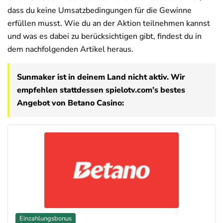
dass du keine Umsatzbedingungen für die Gewinne
erfüllen musst. Wie du an der Aktion teilnehmen kannst
Deals
News
und was es dabei zu berücksichtigen gibt, findest du in
dem nachfolgenden Artikel heraus.
Sunmaker ist in deinem Land nicht aktiv. Wir
empfehlen stattdessen spielotv.com’s bestes
Angebot von Betano Casino:
Einzahlungsbonus