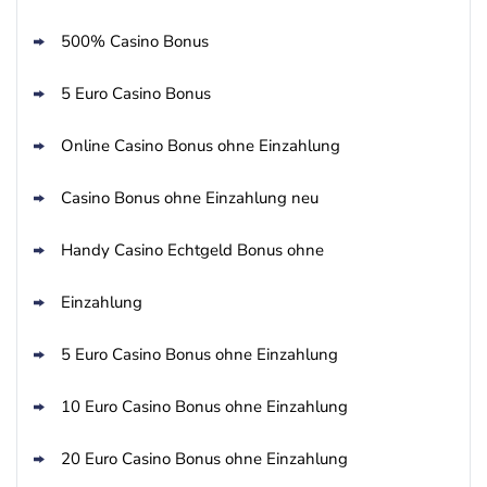
Novoline Bonus
4.6
/5
200 % Bonus + 10 Freispiele täglich
500% Casino Bonus
AGB gelten
5 Euro Casino Bonus
bet-at-home Bonus
4.6
/5
100% bis zu 100€
Online Casino Bonus ohne Einzahlung
AGB gelten
Casino Bonus ohne Einzahlung neu
Zum Casino Bonus Vergleich
Handy Casino Echtgeld Bonus ohne
Einzahlung
5 Euro Casino Bonus ohne Einzahlung
10 Euro Casino Bonus ohne Einzahlung
20 Euro Casino Bonus ohne Einzahlung