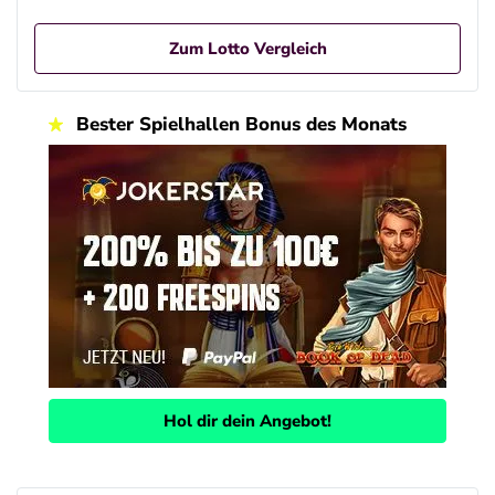
Zum Lotto Vergleich
Postcode Lotterie Bonus
Bester Spielhallen Bonus des Monats
4.6
/5
Tägliche Gewinnchance
AGB gelten
Lotto.de Bonus
4.6
/5
Spielen beim Original
AGB gelten
Lottobay Bonus
4.5
/5
Unschlagbare Auswahl an Lotterien
AGB gelten
Hol dir dein Angebot!