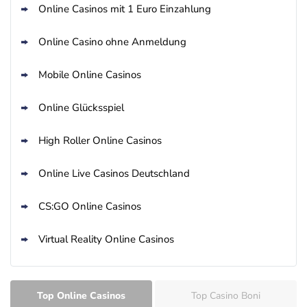
Online Casinos mit 1 Euro Einzahlung
Online Casino ohne Anmeldung
Mobile Online Casinos
Online Glücksspiel
High Roller Online Casinos
Online Live Casinos Deutschland
CS:GO Online Casinos
Virtual Reality Online Casinos
Top Online Casinos
Top Casino Boni