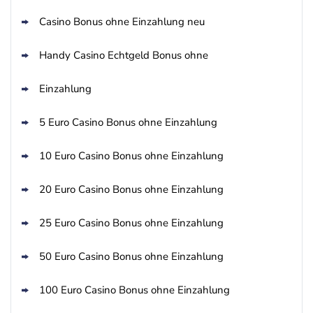
Casino Bonus ohne Einzahlung neu
Zum Casino Bonus Vergleich
Handy Casino Echtgeld Bonus ohne
Einzahlung
5 Euro Casino Bonus ohne Einzahlung
10 Euro Casino Bonus ohne Einzahlung
20 Euro Casino Bonus ohne Einzahlung
25 Euro Casino Bonus ohne Einzahlung
50 Euro Casino Bonus ohne Einzahlung
100 Euro Casino Bonus ohne Einzahlung