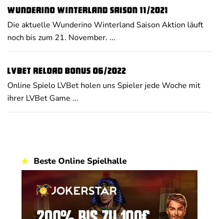
Wunderino Winterland Saison 11/2021
Die aktuelle Wunderino Winterland Saison Aktion läuft
noch bis zum 21. November. ...
LVBet Reload Bonus 06/2022
Online Spielo LVBet holen uns Spieler jede Woche mit
ihrer LVBet Game ...
Beste Online Spielhalle