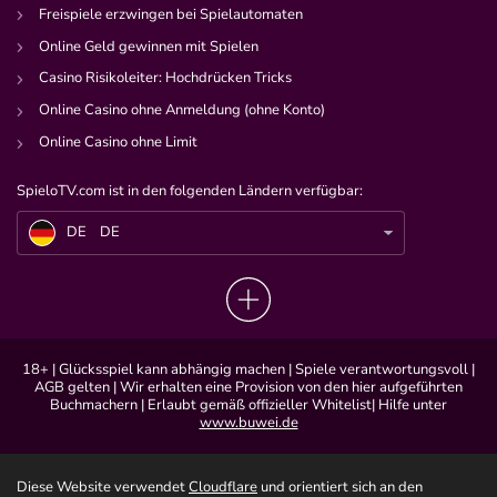
Freispiele erzwingen bei Spielautomaten
Online Geld gewinnen mit Spielen
Casino Risikoleiter: Hochdrücken Tricks
Online Casino ohne Anmeldung (ohne Konto)
Online Casino ohne Limit
SpieloTV.com ist in den folgenden Ländern verfügbar:
DE
Starte durch mit 30 Mega-Freispielen bei Jokerstar – Jetzt Freispiele sichern!
DE
DE
18+ | Glücksspiel kann abhängig machen | Spiele verantwortungsvoll |
AGB gelten | Wir erhalten eine Provision von den hier aufgeführten
Buchmachern | Erlaubt gemäß offizieller Whitelist| Hilfe unter
www.buwei.de
Diese Website verwendet
Cloudflare
und orientiert sich an den