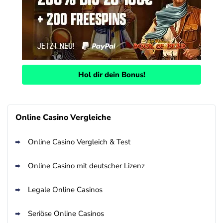
Hol dir dein Bonus!
Online Casino Vergleiche
Online Casino Vergleich & Test
Online Casino mit deutscher Lizenz
Legale Online Casinos
Seriöse Online Casinos