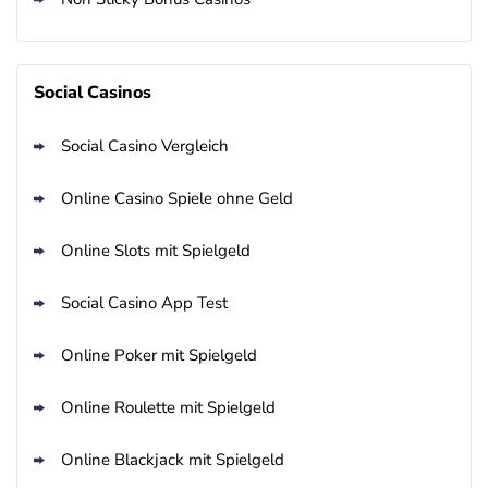
Social Casinos
Social Casino Vergleich
Online Casino Spiele ohne Geld
Online Slots mit Spielgeld
Social Casino App Test
Online Poker mit Spielgeld
Online Roulette mit Spielgeld
Online Blackjack mit Spielgeld