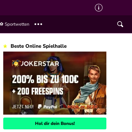
Über spieloTV
⚽ Sportwetten
Wie wir bewerten
Die SpieloTV Crew
Beste Online Spielhalle
💳 Zahlungen:
💎 Freispiele & No Deposit:
🎰 Top Slots:
🎰 Top Slots:
Beste Wettanbieter finden:
Datenschutzerklärung
us, RTP)
PayPal Online Casinos
50 Casino Freispiele: Jetzt sichern
Book of Ra (Casinos, Bonus, RTP)
Alles Spitze (Casinos, Bonus, RTP)
Neueste Wettanbieter 2026
Haftungsausschluss für Inhalte
, RTP)
Sofortüberweisung Online Casinos
Online Casino Bonus ohne Einzahlung
Sizzling Hot (Casinos, Bonus, RTP)
Blazing Star (Casinos, Bonus, RTP)
Sportwetten Bonus ohne Einzahlung
Affiliate Disclaimer
nus, RTP)
Apple Pay Online Casinos
Online Casino Freispiele (Top 3 Offers)
Lord of the Ocean (Casinos, Bonus, RTP)
Fruitinator (Casinos, Bonus, RTP)
Sportwetten Bonus Vergleich
Schreiber gesucht
Kontakt mit spieloTV
us, RTP)
Trustly Online Casinos
Handy Casino Bonus ohne Einzahlung
Dolphins Pearl (Casinos, Bonus, RTP)
Fishin Frenzy (Casinos, Bonus, RTP)
Sportwetten Freiwetten 2026
Spielsucht Hilfe
)
Lastschrift Online Casinos
5 EURO Casino Bonus ohne Einzahlung
Lucky Ladys Charm (Casinos, Bonus, RTP)
Ghost Slider (Casinos, Bonus, RTP)
Wettanbieter mit PayPal Sportwetten
Hol dir dein Bonus!
Google Pay Online Casinos
10 EURO Casino Bonus ohne Einzahlung
Neue Wettanbieter mit PayPal