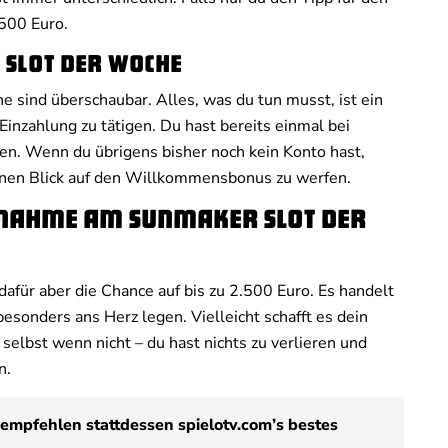
500 Euro.
 Slot der Woche
sind überschaubar. Alles, was du tun musst, ist ein
Einzahlung zu tätigen. Du hast bereits einmal bei
en. Wenn du übrigens bisher noch kein Konto hast,
einen Blick auf den Willkommensbonus zu werfen.
ilnahme am Sunmaker Slot der
für aber die Chance auf bis zu 2.500 Euro. Es handelt
besonders ans Herz legen. Vielleicht schafft es dein
 selbst wenn nicht – du hast nichts zu verlieren und
n.
 empfehlen stattdessen spielotv.com’s bestes