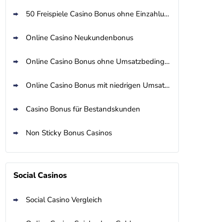
50 Freispiele Casino Bonus ohne Einzahlung
Online Casino Neukundenbonus
Online Casino Bonus ohne Umsatzbedingungen
Online Casino Bonus mit niedrigen Umsatzbedingungen
Casino Bonus für Bestandskunden
Non Sticky Bonus Casinos
Social Casinos
Social Casino Vergleich