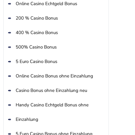
Online Casino Echtgeld Bonus
AGB gelten
SlotMagie Bonus
200 % Casino Bonus
50 Freispiele ohne
4.7
/5
Einzahlung
400 % Casino Bonus
AGB gelten
Novoline Bonus
500% Casino Bonus
200 % Bonus + 10
4.6
/5
Freispiele täglich
5 Euro Casino Bonus
AGB gelten
bet-at-home Bonus
Online Casino Bonus ohne Einzahlung
4.6
/5
100% bis zu 100€
AGB gelten
Casino Bonus ohne Einzahlung neu
Handy Casino Echtgeld Bonus ohne
Zum Casino Bonus Vergleich
Einzahlung
5 Euro Casino Bonus ohne Einzahlung