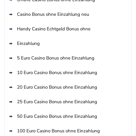
AGB gelten
Casino Bonus ohne Einzahlung neu
Zum Casino Bonus Vergleich
Handy Casino Echtgeld Bonus ohne
Einzahlung
5 Euro Casino Bonus ohne Einzahlung
10 Euro Casino Bonus ohne Einzahlung
20 Euro Casino Bonus ohne Einzahlung
25 Euro Casino Bonus ohne Einzahlung
50 Euro Casino Bonus ohne Einzahlung
100 Euro Casino Bonus ohne Einzahlung