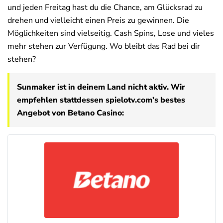
und jeden Freitag hast du die Chance, am Glücksrad zu
drehen und vielleicht einen Preis zu gewinnen. Die
Möglichkeiten sind vielseitig. Cash Spins, Lose und vieles
Deals
News
mehr stehen zur Verfügung. Wo bleibt das Rad bei dir
stehen?
Sunmaker ist in deinem Land nicht aktiv. Wir
empfehlen stattdessen spielotv.com’s bestes
Angebot von Betano Casino: