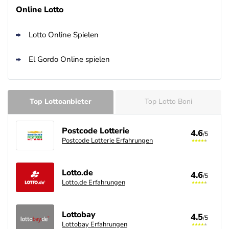
4.8
/5
Täglich Hunderttausende Chips gratis
Online Lotto
AGB gelten
Lotto Online Spielen
Löwen Play Fun Bonus
4.8
/5
5.000 gratis LP-Münzen
El Gordo Online spielen
AGB gelten
Huuuge Casino Bonus
4.7
/5
5 Mio. Chips gratis
Top Lottoanbieter
Top Lotto Boni
AGB gelten
Postcode Lotterie
4.6
/5
Postcode Lotterie Erfahrungen
Lotto.de
4.6
/5
Lotto.de Erfahrungen
Lottobay
4.5
/5
Lottobay Erfahrungen