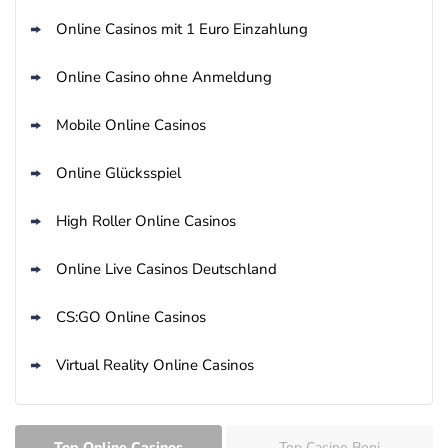
Online Casinos mit 1 Euro Einzahlung
Online Casino ohne Anmeldung
Mobile Online Casinos
Online Glücksspiel
High Roller Online Casinos
Online Live Casinos Deutschland
CS:GO Online Casinos
Virtual Reality Online Casinos
Top Online Casinos
Top Casino Boni