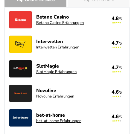
Betano Casino
4.8
/5
Betano Casino Erfahrungen
Interwetten
4.7
/5
Interwetten Erfahrungen
SlotMagie
4.7
/5
SlotMagie Erfahrungen
Novoline
4.6
/5
Novoline Erfahrungen
bet-at-home
4.6
/5
bet-at-home Erfahrungen